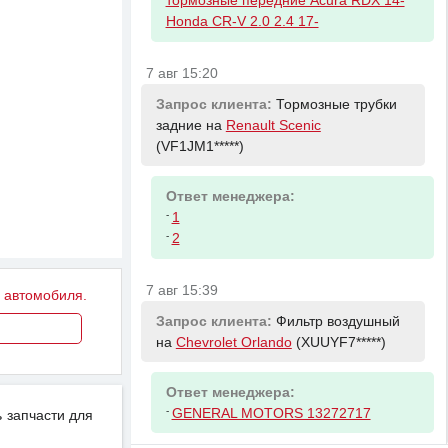
тормозные передние Acura RDX 14-
Honda CR-V 2.0 2.4 17-
7 авг 15:20
Запрос клиента:
Тормозные трубки
задние на
Renault Scenic
(VF1JM1*****)
Ответ менеджера:
-
1
-
2
7 авг 15:39
у автомобиля.
Запрос клиента:
Фильтр воздушный
на
Chevrolet Orlando
(XUUYF7*****)
Ответ менеджера:
-
GENERAL MOTORS 13272717
 запчасти для