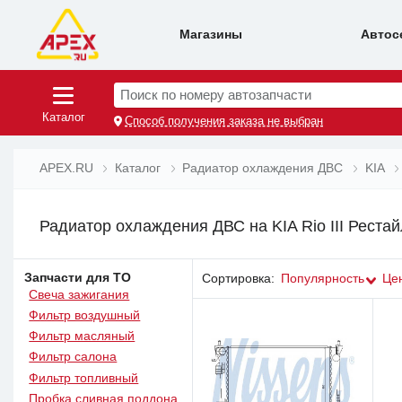
Магазины
Автос
Поиск по номеру автозапчасти
Каталог
Способ получения заказа не выбран
APEX.RU
Каталог
Радиатор охлаждения ДВС
KIA
Радиатор охлаждения ДВС на KIA Rio III Рестай
Запчасти для ТО
Сортировка:
Популярность
Це
Свеча зажигания
Фильтр воздушный
Фильтр масляный
Фильтр салона
Фильтр топливный
Пробка сливная поддона