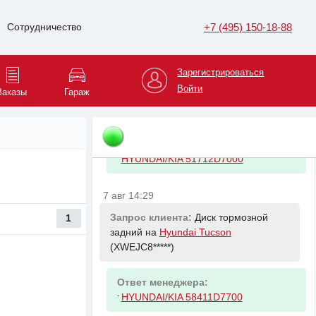
-
HYUNDAI/KIA 58411D7700 Диск
тормозной задний
+7 (495) 150-18-88
Сотрудничество
7 авг 14:26
Зарегистрироваться
Запрос клиента:
Диск тормозной
Войти
Заказы
Гараж
передний на
Hyundai Tucson
(XWEJC8*****)
Ответ менеджера:
-
HYUNDAI/KIA 51712D7000
7 авг 14:29
Запрос клиента:
Диск тормозной
1
задний на
Hyundai Tucson
(XWEJC8*****)
Ответ менеджера:
-
HYUNDAI/KIA 58411D7700