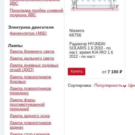
ДВС
Прокладка пробки сливной
поддона ДВС
Электрика двигателя
Nissens
Аккумулятор (АКБ)
66756
Радиатор HYUNDAI
Лампы
SOLARIS 1.6 2010 - по
Лампа ближнего света
наст. время KIA RIO 1.6
2012 - по наст.
Лампа дальнего света
Лампа дневных ходовых
огней (ДХО)
Купить
от
7 180 ₽
Лампа поворотников
боковых
Сортировка:
Популярность
Це
Лампа поворотников
передних
Лампа фары
противотуманной
передней
Лампа заднего хода
Лампа поворотников
задних
Лампа стоп-сигнала