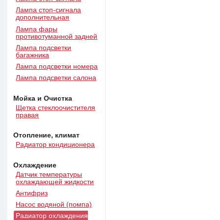
Лампа стоп-сигнала
дополнительная
Лампа фары
противотуманной задней
Лампа подсветки
багажника
Лампа подсветки номера
Лампа подсветки салона
Мойка и Очистка
Щетка стеклоочистителя
правая
Отопление, климат
Радиатор кондиционера
Охлаждение
Датчик температуры
охлаждающей жидкости
Антифриз
Насос водяной (помпа)
Радиатор охлаждения