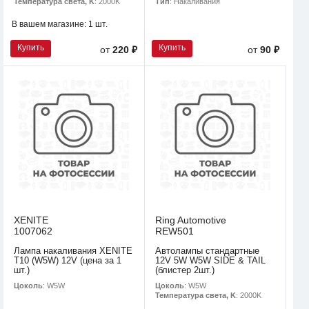
Температура света, K
: 2000K
Тип
: Накаливания
В вашем магазине:
1 шт.
Купить
Купить
от
220 ₽
от
90 ₽
XENITE
Ring Automotive
1007062
REW501
Лампа накаливания XENITE
Автолампы стандартные
T10 (W5W) 12V (цена за 1
12V 5W W5W SIDE & TAIL
шт.)
(блистер 2шт.)
Цоколь
: W5W
Цоколь
: W5W
Температура света, K
: 2000K