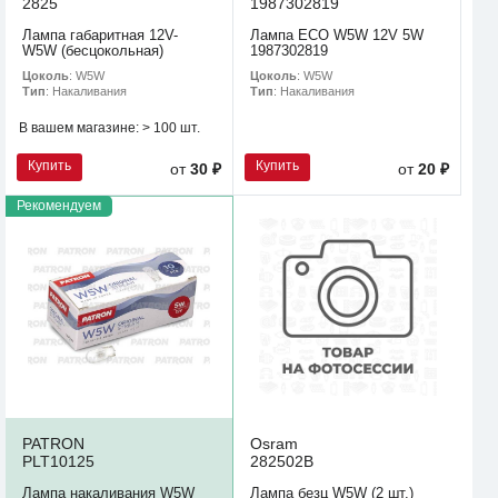
2825
1987302819
Лампа габаритная 12V-
Лампа ECO W5W 12V 5W
W5W (бесцокольная)
1987302819
Цоколь
: W5W
Цоколь
: W5W
Тип
: Накаливания
Тип
: Накаливания
В вашем магазине:
> 100 шт.
Купить
Купить
от
30 ₽
от
20 ₽
Рекомендуем
PATRON
Osram
PLT10125
282502B
Лампа накаливания W5W
Лампа безц W5W (2 шт.)