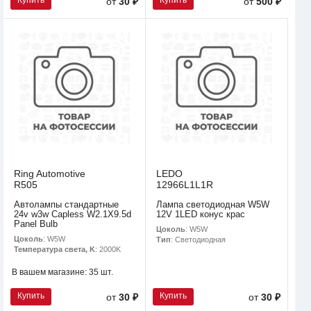
от
30 ₽
от
500 ₽
Ring Automotive
LEDO
R505
12966L1L1R
Автолампы стандартные
Лампа светодиодная W5W
24v w3w Capless W2.1X9.5d
12V 1LED конус крас
Panel Bulb
Цоколь
: W5W
Цоколь
: W5W
Тип
: Светодиодная
Температура света, K
: 2000K
В вашем магазине:
35 шт.
Купить
Купить
от
30 ₽
от
30 ₽