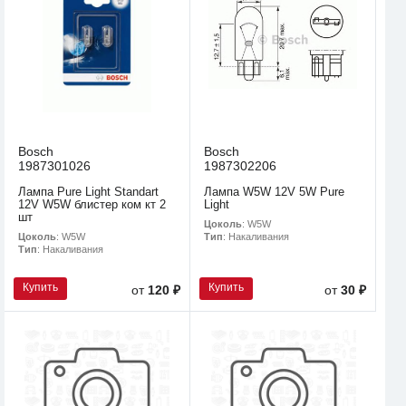
Bosch
Bosch
1987301026
1987302206
Лампа Pure Light Standart
Лампа W5W 12V 5W Pure
12V W5W блистер ком кт 2
Light
шт
Цоколь
: W5W
Цоколь
: W5W
Тип
: Накаливания
Тип
: Накаливания
Купить
Купить
от
120 ₽
от
30 ₽