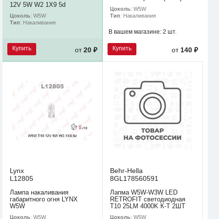
12V 5W W2 1X9 5d
Цоколь
: W5W
Цоколь
: W5W
Тип
: Накаливания
Тип
: Накаливания
В вашем магазине:
2 шт.
Купить
Купить
от
20 ₽
от
140 ₽
Lynx
Behr-Hella
L12805
8GL178560591
Лампа накаливания
Лапма W5W-W3W LED
габаритного огня LYNX
RETROFIT светодиодная
W5W
T10 25LM 4000K К-Т 2ШТ
Цоколь
: W5W
Цоколь
: W5W