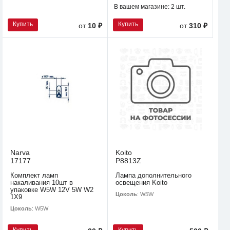
В вашем магазине:
2 шт.
Купить
Купить
от
10 ₽
от
310 ₽
Narva
Koito
17177
P8813Z
Комплект ламп
Лампа дополнительного
накаливания 10шт в
освещения Koito
упаковке W5W 12V 5W W2
Цоколь
: W5W
1X9
Цоколь
: W5W
Купить
Купить