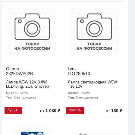
Osram
Lynx
2825DWP02B
LD1280510
Лампа W5W 12V 0.8W
Лампа светодиодная W5W
LEDriving. 2шт. блистер
T10 12V
Цоколь
: W5W
Цоколь
: W5W
Тип
: Светодиодная
Тип
: Светодиодная
Купить
Купить
от
1 080 ₽
от
130 ₽