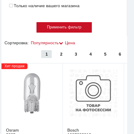
Только наличие вашего магазина
Сортировка:
Популярность
Цена
1
2
3
4
5
6
Хит продаж
Osram
Bosch