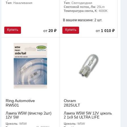
Тип
: Накаливания
Тип
: Светодиодная
Световой поток, Лм
: 25Lm
Температура света, K
: 4000K
В вашем магазине:
2 шт.
Купить
Купить
от
20 ₽
от
1 010 ₽
Ring Automotive
Osram
RW501
2825ULT
Лампа W5W (блистер 2шт)
Лампа W5W 5W 12V цоколь
12V 5W
2 1x9 5d ULTRA LIFE
Цоколь
: W5W
Цоколь
: W5W