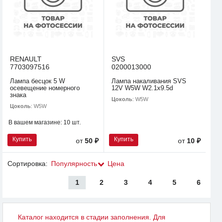
RENAULT
SVS
7703097516
0200013000
Лампа бесцок 5 W
Лампа накаливания SVS
осевещение номерного
12V W5W W2.1х9.5d
знака
Цоколь
: W5W
Цоколь
: W5W
В вашем магазине:
10 шт.
Купить
Купить
от
50 ₽
от
10 ₽
Сортировка:
Популярность
Цена
1
2
3
4
5
6
Каталог находится в стадии заполнения. Для