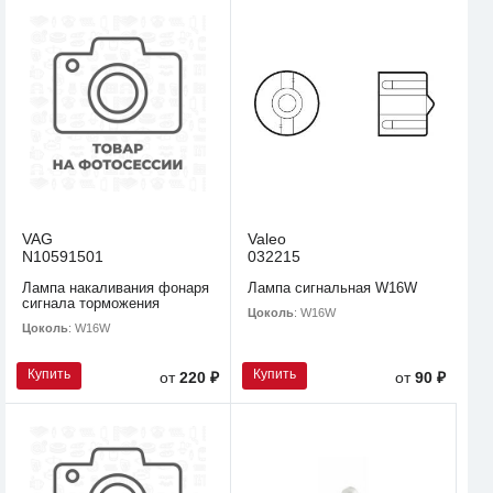
VAG
Valeo
N10591501
032215
Лампа накаливания фонаря
Лампа сигнальная W16W
сигнала торможения
Цоколь
: W16W
Цоколь
: W16W
Купить
Купить
от
220 ₽
от
90 ₽