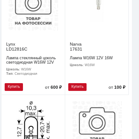
Lynx
Narva
LD12816C
17631
Лампа стеклянный цоколь
Лампа W16W 12V 16W
светодиодная W16W 12V
Цоколь
: W16W
Цоколь
: W16W
Тип
: Светодиодная
Купить
Купить
от
600 ₽
от
100 ₽