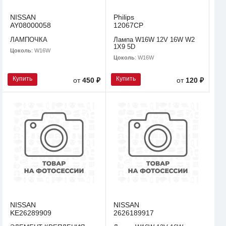
NISSAN
Philips
AY08000058
12067CP
ЛАМПОЧКА
Лампа W16W 12V 16W W2
1X9 5D
Цоколь
: W16W
Цоколь
: W16W
Купить
Купить
от
450 ₽
от
120 ₽
NISSAN
NISSAN
KE26289909
2626189917