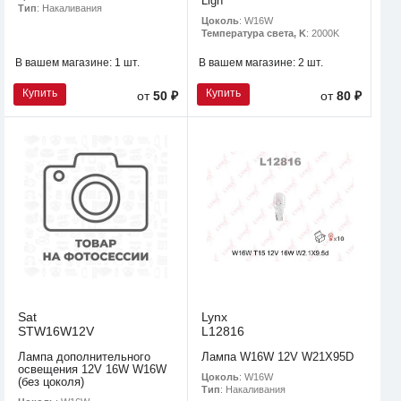
Ligh
Тип
: Накаливания
Цоколь
: W16W
Температура света, K
: 2000K
В вашем магазине:
1 шт.
В вашем магазине:
2 шт.
Купить
Купить
от
50 ₽
от
80 ₽
Sat
Lynx
STW16W12V
L12816
Лампа дополнительного
Лампа W16W 12V W21X95D
освещения 12V 16W W16W
Цоколь
: W16W
(без цоколя)
Тип
: Накаливания