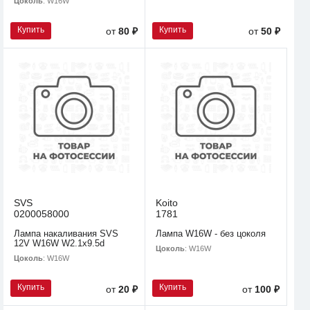
Цоколь
: W16W
Купить
Купить
от
80 ₽
от
50 ₽
SVS
Koito
0200058000
1781
Лампа накаливания SVS
Лампа W16W - без цоколя
12V W16W W2.1х9.5d
Цоколь
: W16W
Цоколь
: W16W
Купить
Купить
от
20 ₽
от
100 ₽