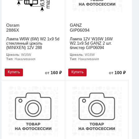
Osram
GANZ
2886X
GIP06094
Лампа W6W (6W) W2 1x9 5d
Лампа 12V W16W 16W
стеклянный цоколь
W2.1x9.5d GANZ 2 шт.
(MINIXEN) 12V 288
блистер GIP06094
Цоколь
: W16W
Цоколь
: W16W
Тип
: Накаливания
Тип
: Накаливания
Купить
Купить
от
160 ₽
от
100 ₽