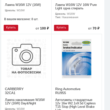
Лампа W16W 12V (16W)
Лампа W16W 12V 16W Pure
Light одна спираль
Цоколь
: W16W
Цоколь
: W16W
Тип
: Накаливания
В вашем магазине:
8 шт.
Купить
Купить
от
100 ₽
от
70 ₽
CARBERRY
Ring Automotive
32CA1
RU955
Лампа накаливания W16W
Автолампы стандартные
12V (16W) Day&Night
12v 16w W2.1x9.5d Capless
T15 Stop (High Level Brake
Цоколь
: W16W