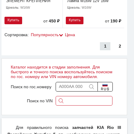
ЭЛЕМЕНТ КРЕПЛЕНИЯ
Лампа W16W 12V 16W
Цоколь
: W16W
Цоколь
: W16W
Купить
Купить
от
450 ₽
от
190 ₽
Сортировка:
Популярность
Цена
1
2
Каталог находится в стадии заполнения. Для
быстрого и точного поиска воспользуйтесь поиском
по гос. номеру или VIN номеру автомобиля.
Поиск по гос.номеру
Поиск по VIN
Для правильного поиска
запчастей KIA Rio III