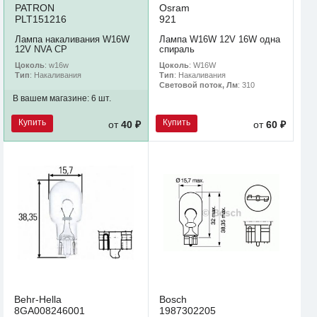
PATRON
Osram
PLT151216
921
Лампа накаливания W16W
Лампа W16W 12V 16W одна
12V NVA CP
спираль
Цоколь
: w16w
Цоколь
: W16W
Тип
: Накаливания
Тип
: Накаливания
Световой поток, Лм
: 310
В вашем магазине:
6 шт.
Купить
Купить
от
40 ₽
от
60 ₽
Behr-Hella
Bosch
8GA008246001
1987302205