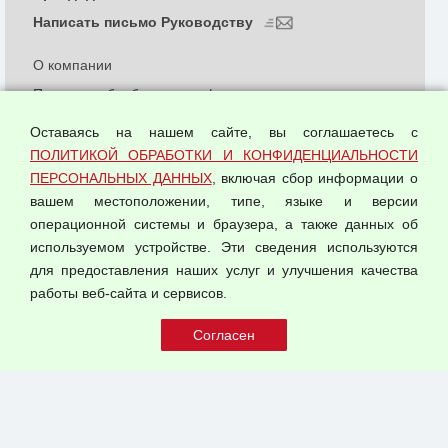
Написать письмо Руководству
О компании
Политика обработки и конфиденциальности
персональных данных
Оставаясь на нашем сайте, вы соглашаетесь с
Согласием на обработку персональных данных
ПОЛИТИКОЙ ОБРАБОТКИ И КОНФИДЕНЦИАЛЬНОСТИ
Оферта оптовой купли-продажи
ПЕРСОНАЛЬНЫХ ДАННЫХ
, включая сбор информации о
Публичная оферта
вашем местоположении, типе, языке и версии
операционной системы и браузера, а также данных об
используемом устройстве. Эти сведения используются
для предоставления наших услуг и улучшения качества
© 2026 ООО "Феникс"
работы веб-сайта и сервисов.
Все права защищены.