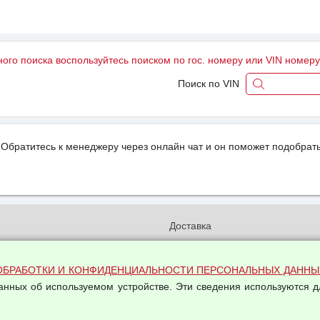
ного поиска воспользуйтесь поиском по гос. номеру или VIN номер
Поиск по VIN
Обратитесь к менеджеру через онлайн чат и он поможет подобрать
и
Доставка
бработки и конфиденциальности
Вакансии
ых данных
Оплата и возвраты
ОБРАБОТКИ И КОНФИДЕНЦИАЛЬНОСТИ ПЕРСОНАЛЬНЫХ ДАННЫ
на обработку персональных
данных об используемом устройстве. Эти сведения используются д
Арендодателям
Написать письмо Руководству
овой купли-продажи