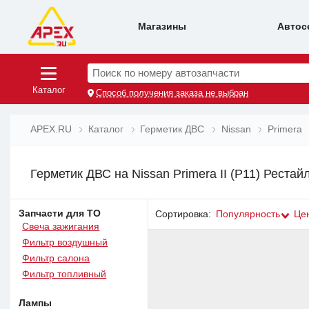
Магазины
Автос
Поиск по номеру автозапчасти
Каталог
Способ получения заказа не выбран
APEX.RU
Каталог
Герметик ДВС
Nissan
Primera
Герметик ДВС на Nissan Primera II (P11) Реста
Запчасти для ТО
Сортировка:
Популярность
Це
Свеча зажигания
Фильтр воздушный
Фильтр салона
Фильтр топливный
Лампы