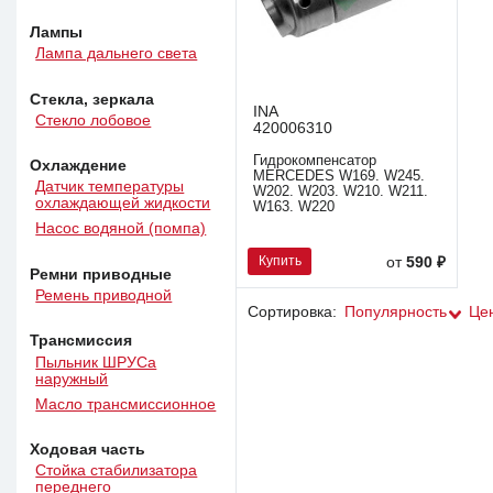
Лампы
Лампа дальнего света
Стекла, зеркала
INA
Стекло лобовое
420006310
Гидрокомпенсатор
Охлаждение
MERCEDES W169. W245.
Датчик температуры
W202. W203. W210. W211.
охлаждающей жидкости
W163. W220
Насос водяной (помпа)
Купить
от
590 ₽
Ремни приводные
Ремень приводной
Сортировка:
Популярность
Це
Трансмиссия
Пыльник ШРУСа
наружный
Масло трансмиссионное
Ходовая часть
Стойка стабилизатора
переднего