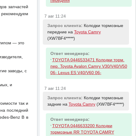
передняя
дов запчастей
 рекомендуем
7 авг 11:24
Запрос клиента:
Колодки тормозные
передние на
Toyota Camry
(XW7BF4*****)
отипом — это
Ответ менеджера:
изводителя,
-
TOYOTA 0446533471 Колодки торм.
пер. Toyota Avalon Camry V30/V40/V50
ие заводы, с
06- Lexus ES V40/V60 06-
мых, и
7 авг 11:24
Запрос клиента:
Колодки тормозные
тоимости так и
задние на
Toyota Camry
(XW7BF4*****)
 на последний
edes-Benz B в
Ответ менеджера:
-
TOYOTA 0446633200 Колодки
тормозные RR TOYOTA CAMRY