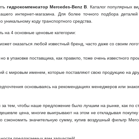
ить
гидрокомпенсатор Mercedes-Benz B
. Каталог популярных ви
ашего интернет-магазина. Для более точного подбора деталей
о уникальному коду транспортного средства.
ть на 4 основные ценовые категории:
может оказаться любой известный бренд, часто даже со своим лог
но в упаковке поставщика, как правило, тоже очень известного про
ий с мировым именем, которые поставляют свою продукцию на друг
редпочтения основываясь на рекомендациях менеджеров или знако
м за тем, чтобы наше предложение было лучшим на рынке, как по с
м дешевле цена, многие выигрывают на этом не откладывая покупку
о сэкономить значительную сумму, купив воздушный фильтр Merc
ьности предлагаемых вам запчастей!