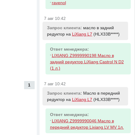
-
ravenol
7 авг 10:42
Запрос клиента:
масло в задний
редуктор на
LiXiang L7
(HLX33B*****)
Ответ менеджера:
-
LIXIANG Z9999990198 Масло в
задний редуктор LiXiang Castrol N D2
(1 л.)
7 авг 10:42
1
Запрос клиента:
Масло в передний
редуктор на
LiXiang L7
(HLX33B*****)
Ответ менеджера:
-
LIXIANG Z9999990046 Масло в
передний редуктор Lixiang LV MV 1л.