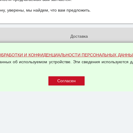
у, уверены, мы найдем, что вам предложить.
и
Доставка
бработки и конфиденциальности
Вакансии
ых данных
Оплата и возвраты
ОБРАБОТКИ И КОНФИДЕНЦИАЛЬНОСТИ ПЕРСОНАЛЬНЫХ ДАННЫ
на обработку персональных
Арендодателям
данных об используемом устройстве. Эти сведения используются д
Написать письмо Руководству
овой купли-продажи
оферта