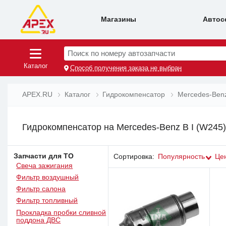
Магазины
Автос
Поиск по номеру автозапчасти
Каталог
Способ получения заказа не выбран
APEX.RU
Каталог
Гидрокомпенсатор
Mercedes-Ben
Гидрокомпенсатор на Mercedes-Benz B I (W245)
Запчасти для ТО
Сортировка:
Популярность
Це
Свеча зажигания
Фильтр воздушный
Фильтр салона
Фильтр топливный
Прокладка пробки сливной
поддона ДВС