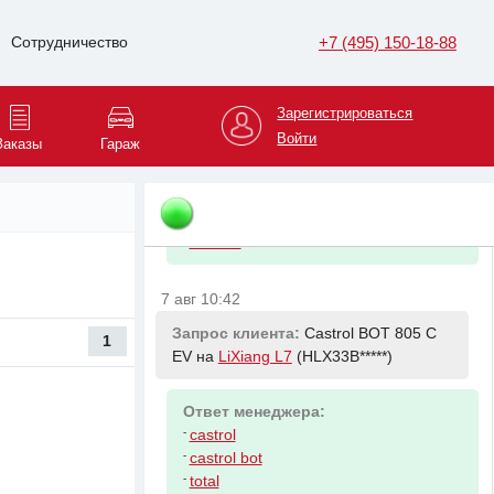
7 авг 10:42
+7 (495) 150-18-88
Сотрудничество
Запрос клиента:
RAVENOL MTF-4
70W на
LiXiang L7
(HLX33B*****)
Зарегистрироваться
Войти
Заказы
Гараж
Ответ менеджера:
-
castrol
-
castrol bot
-
total
-
ravenol
7 авг 10:42
Запрос клиента:
Castrol BOT 805 C
1
EV на
LiXiang L7
(HLX33B*****)
Ответ менеджера:
-
castrol
-
castrol bot
-
total