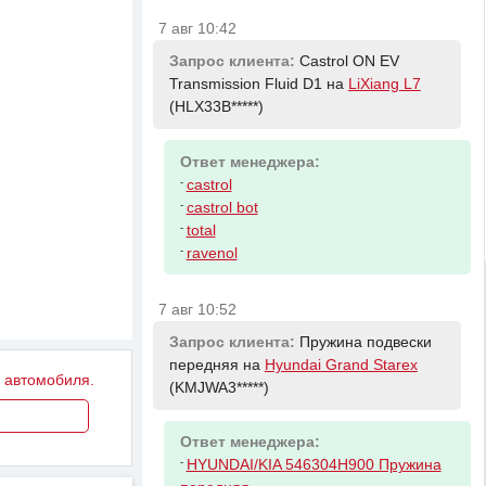
7 авг 10:42
Запрос клиента:
Castrol ON EV
Transmission Fluid D1 на
LiXiang L7
(HLX33B*****)
Ответ менеджера:
-
castrol
-
castrol bot
-
total
-
ravenol
7 авг 10:52
Запрос клиента:
Пружина подвески
передняя на
Hyundai Grand Starex
у автомобиля.
(KMJWA3*****)
Ответ менеджера:
-
HYUNDAI/KIA 546304H900 Пружина