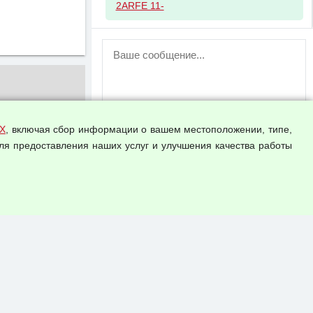
2ARFE 11-
ВНИМАНИЕ!
Возможность отправлять сообщения
для незарегистрированных
пользователей временно отключена!
Зарегистрируйтесь или войдите в свой
аккаунт.
Х
, включая сбор информации о вашем местоположении, типе,
ля предоставления наших услуг и улучшения качества работы
Прикрепить