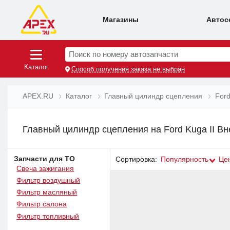
Магазины
Автос
Поиск по номеру автозапчасти
Каталог
Способ получения заказа не выбран
APEX.RU
Каталог
Главный цилиндр сцепления
For
Главный цилиндр сцепления на Ford Kuga II Вн
Запчасти для ТО
Сортировка:
Популярность
Це
Свеча зажигания
Фильтр воздушный
Фильтр масляный
Фильтр салона
Фильтр топливный