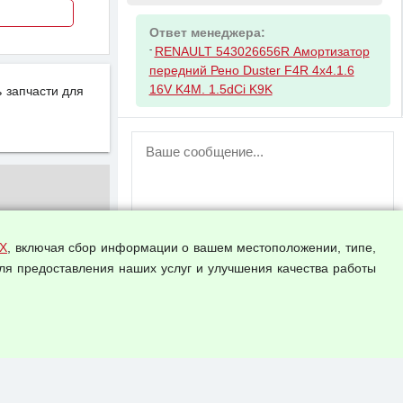
Ответ менеджера:
-
RENAULT 543026656R Амортизатор
передний Рено Duster F4R 4x4.1.6
16V K4M. 1.5dCi K9K
 запчасти для
ВНИМАНИЕ!
Возможность отправлять сообщения
для незарегистрированных
пользователей временно отключена!
Зарегистрируйтесь или войдите в свой
аккаунт.
Х
, включая сбор информации о вашем местоположении, типе,
ля предоставления наших услуг и улучшения качества работы
Прикрепить