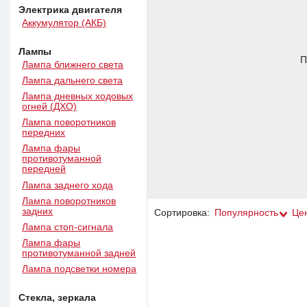
Электрика двигателя
Аккумулятор (АКБ)
Лампы
П
Лампа ближнего света
Лампа дальнего света
Лампа дневных ходовых
огней (ДХО)
Лампа поворотников
передних
Лампа фары
противотуманной
передней
Лампа заднего хода
Лампа поворотников
задних
Сортировка:
Популярность
Це
Лампа стоп-сигнала
Лампа фары
противотуманной задней
Лампа подсветки номера
Стекла, зеркала