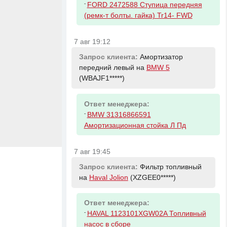
-
FORD 2472588 Ступица передняя
(ремк-т болты. гайка) Tr14- FWD
7 авг 19:12
Запрос клиента:
Амортизатор
передний левый на
BMW 5
(WBAJF1*****)
Ответ менеджера:
-
BMW 31316866591
Амортизационная стойка Л Пд
7 авг 19:45
Запрос клиента:
Фильтр топливный
на
Haval Jolion
(XZGEE0*****)
Ответ менеджера:
-
HAVAL 1123101XGW02A Топливный
насос в сборе