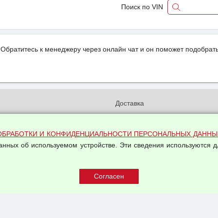
Поиск по VIN
Обратитесь к менеджеру через онлайн чат и он поможет подобрать
и
Доставка
бработки и конфиденциальности
Вакансии
ых данных
Оплата и возвраты
ОБРАБОТКИ И КОНФИДЕНЦИАЛЬНОСТИ ПЕРСОНАЛЬНЫХ ДАННЫ
на обработку персональных
Арендодателям
данных об используемом устройстве. Эти сведения используются д
Написать письмо Руководству
овой купли-продажи
оферта