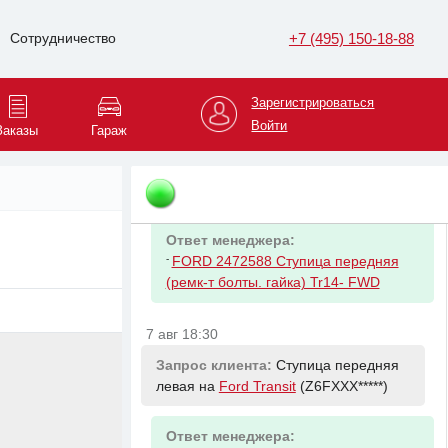
Ответ менеджера:
+7 (495) 150-18-88
Сотрудничество
-
HYUNDAI/KIA 54651L2100
АМОРТИЗАТОР ПЕР ПРАВ OPTIMA
2.0Л
Зарегистрироваться
Войти
Заказы
Гараж
7 авг 18:30
Запрос клиента:
Ступица передняя
левая на
Ford Transit
(Z6FXXX*****)
Ответ менеджера:
-
FORD 2472588 Ступица передняя
(ремк-т болты. гайка) Tr14- FWD
7 авг 18:30
Запрос клиента:
Ступица передняя
левая на
Ford Transit
(Z6FXXX*****)
Ответ менеджера: