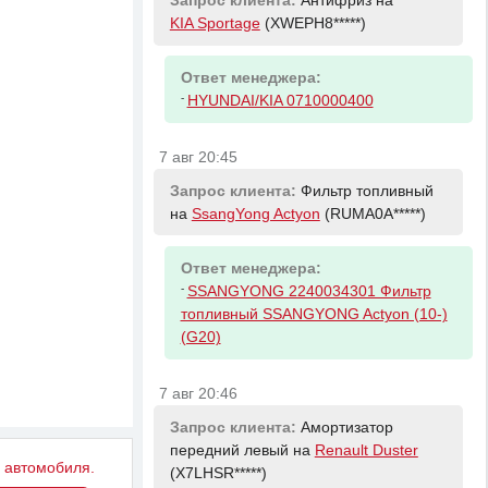
Запрос клиента:
Антифриз на
KIA Sportage
(XWEPH8*****)
Ответ менеджера:
-
HYUNDAI/KIA 0710000400
7 авг 20:45
Запрос клиента:
Фильтр топливный
на
SsangYong Actyon
(RUMA0A*****)
Ответ менеджера:
-
SSANGYONG 2240034301 Фильтр
топливный SSANGYONG Actyon (10-)
(G20)
7 авг 20:46
Запрос клиента:
Амортизатор
передний левый на
Renault Duster
у автомобиля.
(X7LHSR*****)