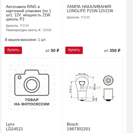
Автолампа RING в
ЛАМПА НАКАЛИВАНИЯ
картонной упаковке (по 1
LONGLIFE P21W-12V21W
шт): 12V. мощность 21W.
Цоколь
: P21W
цоколь P2
Цоколь
: P21W
Температура света, K
: 2000K
В вашем магазине:
1 шт.
Купить
Купить
от
50 ₽
от
350 ₽
Lynx
Bosch
LD24521
1987302201