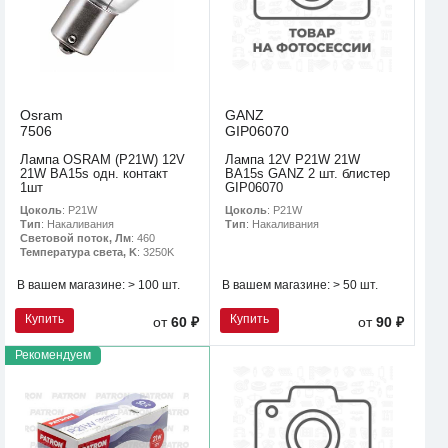
Osram
GANZ
7506
GIP06070
Лампа OSRAM (P21W) 12V
Лампа 12V P21W 21W
21W BA15s одн. контакт
BA15s GANZ 2 шт. блистер
1шт
GIP06070
Цоколь
: P21W
Цоколь
: P21W
Тип
: Накаливания
Тип
: Накаливания
Световой поток, Лм
: 460
Температура света, K
: 3250K
В вашем магазине:
> 100 шт.
В вашем магазине:
> 50 шт.
Купить
Купить
от
60 ₽
от
90 ₽
Рекомендуем