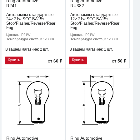
Ring Automotive
Ring Automotive
R241
RU382
Автолампы стандартные
Автолампы стандартные
24v 21w SCC BA15s
12v 21w SCC BA15s
Stop/Flasher/Reverse/Rear
Stop/Flasher/Reverse/Rear
Fog
Fog
Цоколь
: P21W
Цоколь
: P21W
Температура света, K
: 2000K
Температура света, K
: 2000K
В вашем магазине:
2 шт.
В вашем магазине:
1 шт.
Купить
Купить
от
60 ₽
от
50 ₽
Ring Automotive
Ring Automotive