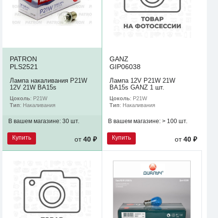
PATRON
GANZ
PLS2521
GIP06038
Лампа накаливания P21W
Лампа 12V P21W 21W
12V 21W BA15s
BA15s GANZ 1 шт.
Цоколь
: P21W
Цоколь
: P21W
Тип
: Накаливания
Тип
: Накаливания
В вашем магазине:
30 шт.
В вашем магазине:
> 100 шт.
Купить
Купить
от
40 ₽
от
40 ₽