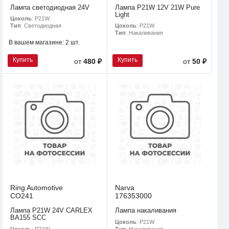
Лампа светодиодная 24V
Лампа P21W 12V 21W Pure
Light
Цоколь
: P21W
Цоколь
: P21W
Тип
: Светодиодная
Тип
: Накаливания
В вашем магазине:
2 шт.
Купить
Купить
от
480 ₽
от
50 ₽
Ring Automotive
Narva
CO241
176353000
Лампа P21W 24V CARLEX
Лампа накаливания
BA155 SCC
Цоколь
: P21W