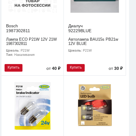
Bosch
Диалуч
1987302811
92229BLUE
Лампа ECO P21W 12V 21W
Автолампа BAU15s PB21w
1987302811
12V BLUE
Цоколь
: P21W
Цоколь
: P21W
Тип
: Накаливания
Купить
Купить
от
40 ₽
от
30 ₽