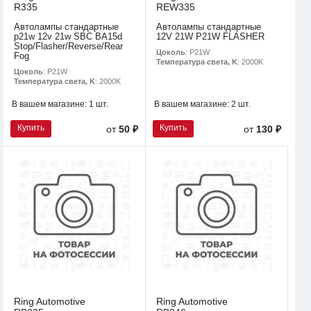
R335
REW335
Автолампы стандартные
Автолампы стандартные
p21w 12v 21w SBC BA15d
12V 21W P21W FLASHER
Stop/Flasher/Reverse/Rear
Цоколь
: P21W
Fog
Температура света, K
: 2000K
Цоколь
: P21W
Температура света, K
: 2000K
В вашем магазине:
1 шт.
В вашем магазине:
2 шт.
Купить
Купить
от
50 ₽
от
130 ₽
Ring Automotive
Ring Automotive