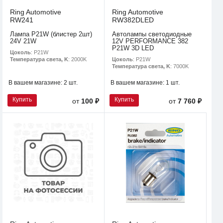
Ring Automotive
Ring Automotive
RW241
RW382DLED
Лампа P21W (блистер 2шт)
Автолампы светодиодные
24V 21W
12V PERFORMANCE 382
P21W 3D LED
Цоколь
: P21W
Цоколь
: P21W
Температура света, K
: 2000K
Температура света, K
: 7000K
В вашем магазине:
2 шт.
В вашем магазине:
1 шт.
Купить
Купить
от
100 ₽
от
7 760 ₽