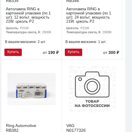
RB335
RB346
Автолампа RING в
Автолампа RING в
картонной упаковке (по 1
картонной упаковке (по 1
шт): 12 вольт. мощность
шт): 24 вольт. мощность
21W. цоколь P2
21W. цоколь P2
Цоколь
: P21W
Цоколь
: P21W
Температура света, K
: 2000K
Температура света, K
: 2000K
В вашем магазине:
2 шт.
В вашем магазине:
1 шт.
Купить
Купить
от
190 ₽
от
300 ₽
Ring Automotive
VAG
RB382
N0177326