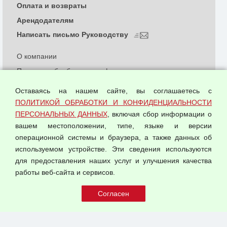
Оплата и возвраты
Арендодателям
Написать письмо Руководству
О компании
Политика обработки и конфиденциальности
персональных данных
Оставаясь на нашем сайте, вы соглашаетесь с
Согласием на обработку персональных данных
ПОЛИТИКОЙ ОБРАБОТКИ И КОНФИДЕНЦИАЛЬНОСТИ
Оферта оптовой купли-продажи
ПЕРСОНАЛЬНЫХ ДАННЫХ
, включая сбор информации о
Публичная оферта
вашем местоположении, типе, языке и версии
операционной системы и браузера, а также данных об
используемом устройстве. Эти сведения используются
для предоставления наших услуг и улучшения качества
© 2026 ООО "Феникс"
работы веб-сайта и сервисов.
Все права защищены.