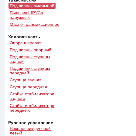
Трансмиссия
Подшипник выжимной
Пыльник ШРУСа
наружный
Масло трансмиссионное
Ходовая часть
Опора шаровая
Подшипник опорный
Подшипник ступицы
задней
Подшипник ступицы
передней
Ступица задняя
Ступица передняя
Стойка стабилизатора
заднего
Стойка стабилизатора
переднего
Рулевое управление
Наконечник рулевой
левый