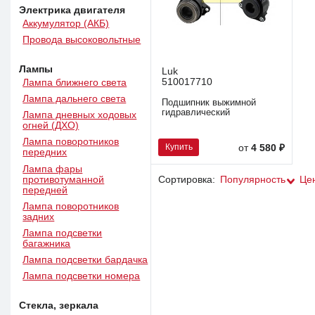
Электрика двигателя
Аккумулятор (АКБ)
Провода высоковольтные
Лампы
Luk
510017710
Лампа ближнего света
Лампа дальнего света
Подшипник выжимной
гидравлический
Лампа дневных ходовых
огней (ДХО)
Лампа поворотников
Купить
от
4 580 ₽
передних
Лампа фары
противотуманной
Сортировка:
Популярность
Це
передней
Лампа поворотников
задних
Лампа подсветки
багажника
Лампа подсветки бардачка
Лампа подсветки номера
Стекла, зеркала