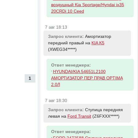
воздушный Kia Sportage/Hyndai ix35
20CRDi 10 Ceed
7 авг 18:13
Запрос клиента:
Амортизатор
передний правый на
KIA K5
(XWEG34*****)
Ответ менеджера:
-
HYUNDAI/KIA 54651L2100
АМОРТИЗАТОР ПЕР ПРАВ OPTIMA
1
2.0Л
7 авг 18:30
Запрос клиента:
Ступица передняя
левая на
Ford Transit
(Z6FXXX*****)
Ответ менеджера:
-