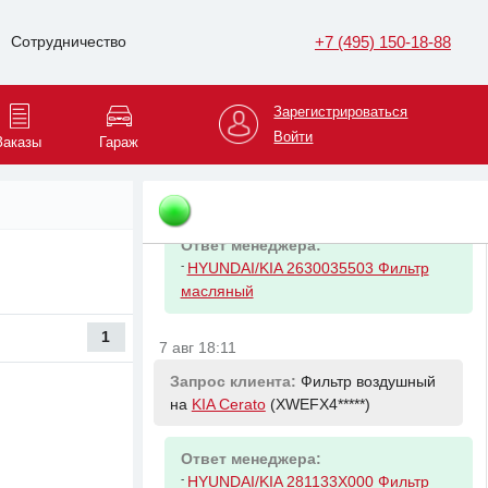
Ответ менеджера:
+7 (495) 150-18-88
Сотрудничество
-
NISSAN KLF5000001 Жидкость ГУР
Nissan PSF (1л.) ЖБ (красная)
Зарегистрироваться
7 авг 18:10
Войти
Заказы
Гараж
Запрос клиента:
Фильтр масляный
на
KIA Cerato
(XWEFX4*****)
Ответ менеджера:
-
HYUNDAI/KIA 2630035503 Фильтр
масляный
1
7 авг 18:11
Запрос клиента:
Фильтр воздушный
на
KIA Cerato
(XWEFX4*****)
Ответ менеджера:
-
HYUNDAI/KIA 281133X000 Фильтр