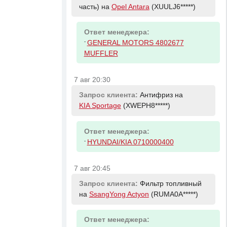
часть) на
Opel Antara
(XUULJ6*****)
Ответ менеджера:
-
GENERAL MOTORS 4802677
MUFFLER
7 авг 20:30
Запрос клиента:
Антифриз на
KIA Sportage
(XWEPH8*****)
Ответ менеджера:
-
HYUNDAI/KIA 0710000400
7 авг 20:45
Запрос клиента:
Фильтр топливный
на
SsangYong Actyon
(RUMA0A*****)
Ответ менеджера: