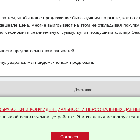
м за тем, чтобы наше предложение было лучшим на рынке, как по с
м дешевле цена, многие выигрывают на этом не откладывая покупку
но сэкономить значительную сумму, купив воздушный фильтр Sea
ьности предлагаемых вам запчастей!
у, уверены, мы найдем, что вам предложить.
и
Доставка
бработки и конфиденциальности
Вакансии
ых данных
Оплата и возвраты
ОБРАБОТКИ И КОНФИДЕНЦИАЛЬНОСТИ ПЕРСОНАЛЬНЫХ ДАННЫ
на обработку персональных
Арендодателям
данных об используемом устройстве. Эти сведения используются д
Написать письмо Руководству
овой купли-продажи
оферта