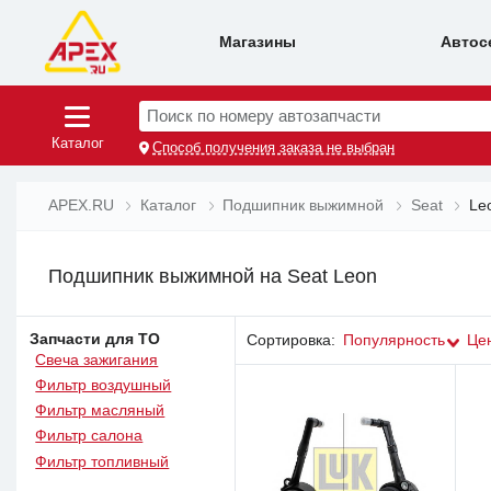
Магазины
Автос
Поиск по номеру автозапчасти
Каталог
Способ получения заказа не выбран
APEX.RU
Каталог
Подшипник выжимной
Seat
Le
Подшипник выжимной на Seat Leon
Запчасти для ТО
Сортировка:
Популярность
Це
Свеча зажигания
Фильтр воздушный
Фильтр масляный
Фильтр салона
Фильтр топливный