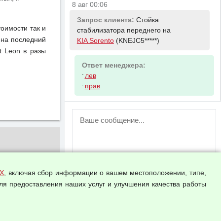
8 авг 00:06
Запрос клиента:
Стойка
тоимости так и
стабилизатора переднего на
 на последний
KIA Sorento
(KNEJC5*****)
t Leon в разы
Ответ менеджера:
-
лев
-
прав
ВНИМАНИЕ!
Возможность отправлять сообщения
для незарегистрированных
пользователей временно отключена!
Зарегистрируйтесь или войдите в свой
аккаунт.
Х
, включая сбор информации о вашем местоположении, типе,
ля предоставления наших услуг и улучшения качества работы
Прикрепить