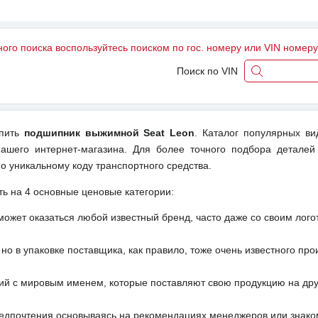
ного поиска воспользуйтесь поиском по гос. номеру или VIN номер
Поиск по VIN
упить
подшипник выжимной Seat Leon
. Каталог популярных ви
ашего интернет-магазина. Для более точного подбора деталей
о уникальному коду транспортного средства.
ть на 4 основные ценовые категории:
может оказаться любой известный бренд, часто даже со своим лог
но в упаковке поставщика, как правило, тоже очень известного про
ий с мировым именем, которые поставляют свою продукцию на друг
редпочтения основываясь на рекомендациях менеджеров или знако