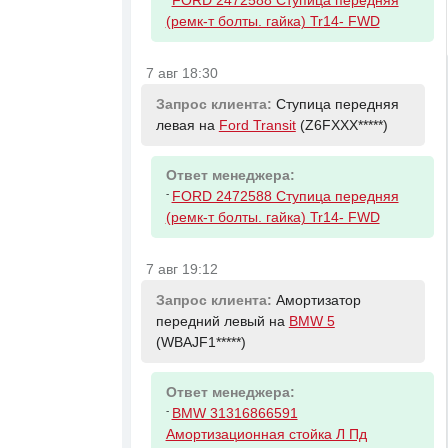
FORD 2472588 Ступица передняя
(ремк-т болты. гайка) Tr14- FWD
7 авг 18:30
Запрос клиента:
Ступица передняя
левая на
Ford Transit
(Z6FXXX*****)
Ответ менеджера:
-
FORD 2472588 Ступица передняя
(ремк-т болты. гайка) Tr14- FWD
7 авг 19:12
Запрос клиента:
Амортизатор
передний левый на
BMW 5
(WBAJF1*****)
Ответ менеджера:
-
BMW 31316866591
Амортизационная стойка Л Пд