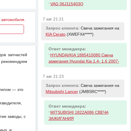
-
VAG 06J115403Q
7 авг 21:21
у автомобиля.
Запрос клиента:
Свеча зажигания на
KIA Cerato
(XWEFX4*****)
Ответ менеджера:
дов запчастей
-
HYUNDAI/KIA 1885410080 Свеча
зажигания Hyundai Kia 1.4- 1.6 2007-
 рекомендуем
7 авг 21:23
Запрос клиента:
Свеча зажигания на
отипом — это
Mitsubishi Lancer
(JMBSRC*****)
изводителя,
Ответ менеджера:
-
MITSUBISHI 1822A086 СВЕЧА
ие заводы, с
ЗАЖИГАНИЯ
мых, и