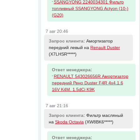
-
SSANGYONG 2240034301 Фильтр
топливный SSANGYONG Actyon (10-)
(G20)
7 авг 20:46
Запрос клиента:
Амортизатор
передний левый на
Renault Duster
(X7LHSR*****)
Ответ менеджера:
-
RENAULT 543026656R Амортизатор
передний Рено Duster F4R 4x4.1.6
16V K4M. 1.5dCi K9K
7 авг 21:16
Запрос клиента:
Фильтр масляный
на
Skoda Octavia
(XW8BK6*****)
Ответ менеджера: