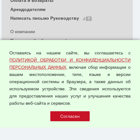
Оплата и возвраты
Арендодателям
Написать письмо Руководству
О компании
Политика обработки и конфиденциальности
персональных данных
Оставаясь на нашем сайте, вы соглашаетесь с
Согласием на обработку персональных данных
ПОЛИТИКОЙ ОБРАБОТКИ И КОНФИДЕНЦИАЛЬНОСТИ
Оферта оптовой купли-продажи
ПЕРСОНАЛЬНЫХ ДАННЫХ
, включая сбор информации о
Публичная оферта
вашем местоположении, типе, языке и версии
операционной системы и браузера, а также данных об
используемом устройстве. Эти сведения используются
для предоставления наших услуг и улучшения качества
© 2026 ООО "Феникс"
работы веб-сайта и сервисов.
Все права защищены.