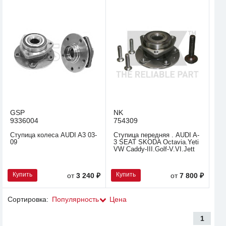
GSP
NK
9336004
754309
Ступица колеса AUDI A3 03-
Ступица передняя . AUDI A-
09
3 SEAT SKODA Octavia.Yeti
VW Caddy-III.Golf-V.VI.Jett
Купить
Купить
от
3 240 ₽
от
7 800 ₽
Сортировка:
Популярность
Цена
1