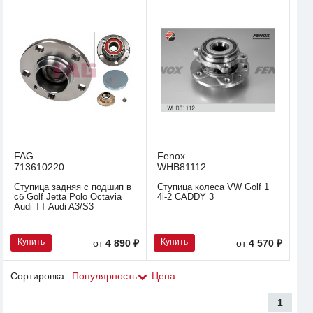
FAG
Fenox
713610220
WHB81112
Ступица задняя с подшип в
Ступица колеса VW Golf 1
сб Golf Jetta Polo Octavia
4i-2 CADDY 3
Audi TT Audi A3/S3
Купить
Купить
от
4 890 ₽
от
4 570 ₽
Сортировка:
Популярность
Цена
1