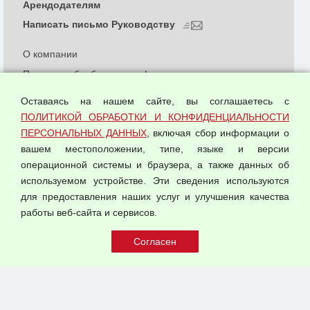
Арендодателям
Написать письмо Руководству
О компании
Политика обработки и конфиденциальности
персональных данных
Оставаясь на нашем сайте, вы соглашаетесь с
Согласием на обработку персональных данных
ПОЛИТИКОЙ ОБРАБОТКИ И КОНФИДЕНЦИАЛЬНОСТИ
Оферта оптовой купли-продажи
ПЕРСОНАЛЬНЫХ ДАННЫХ
, включая сбор информации о
Публичная оферта
вашем местоположении, типе, языке и версии
операционной системы и браузера, а также данных об
используемом устройстве. Эти сведения используются
для предоставления наших услуг и улучшения качества
© 2026 ООО "Феникс"
работы веб-сайта и сервисов.
Все права защищены.