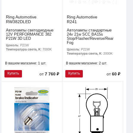
Ring Automotive
Ring Automotive
RW382DLED
R241
Автолампы светодиодные
Автолампы стандартные
12V PERFORMANCE 382
24v 21w SCC BA15s
P21W 3D LED
Stop/Flasher/Reverse/Rear
Fog
Цоколь
: P21W
Цоколь
: P21W
Температура света, K
: 7000K
Температура света, K
: 2000K
В вашем магазине:
1 шт.
В вашем магазине:
2 шт.
Купить
Купить
от
7 760 ₽
от
60 ₽