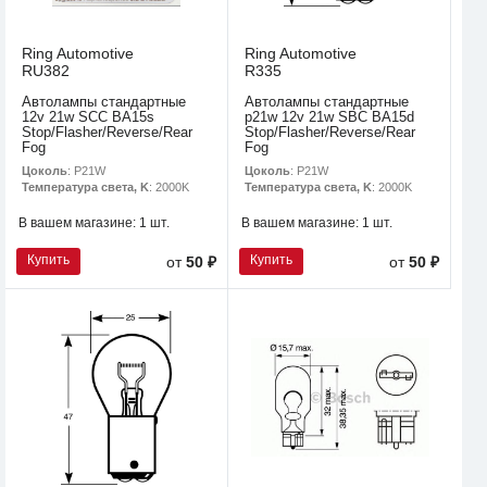
Ring Automotive
Ring Automotive
RU382
R335
Автолампы стандартные
Автолампы стандартные
12v 21w SCC BA15s
p21w 12v 21w SBC BA15d
Stop/Flasher/Reverse/Rear
Stop/Flasher/Reverse/Rear
Fog
Fog
Цоколь
: P21W
Цоколь
: P21W
Температура света, K
: 2000K
Температура света, K
: 2000K
В вашем магазине:
1 шт.
В вашем магазине:
1 шт.
Купить
Купить
от
50 ₽
от
50 ₽