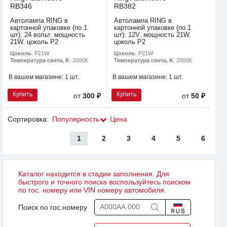
RB346
RB382
Автолампа RING в
Автолампа RING в
картонной упаковке (по 1
картонной упаковке (по 1
шт): 24 вольт. мощность
шт): 12V. мощность 21W.
21W. цоколь P2
цоколь P2
Цоколь
: P21W
Цоколь
: P21W
Температура света, K
: 2000K
Температура света, K
: 2000K
В вашем магазине:
1 шт.
В вашем магазине:
1 шт.
Купить
Купить
от
300 ₽
от
50 ₽
Сортировка:
Популярность
Цена
1
2
3
4
5
6
Каталог находится в стадии заполнения. Для
быстрого и точного поиска воспользуйтесь поиском
по гос. номеру или VIN номеру автомобиля.
Поиск по гос.номеру