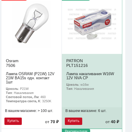
Osram
PATRON
7506
PLT151216
Лампа OSRAM (P21W) 12V
Лампа накаливания W16W
21W BA15s одн. контакт
12V NVA CP
1шт
Цоколь
: w16w
Цоколь
: P21W
Тип
: Накаливания
Тип
: Накаливания
Световой поток, Лм
: 460
Температура света, K
: 3250K
В вашем магазине:
> 100 шт.
В вашем магазине:
6 шт.
Купить
Купить
от
70 ₽
от
40 ₽
Рекомендуем