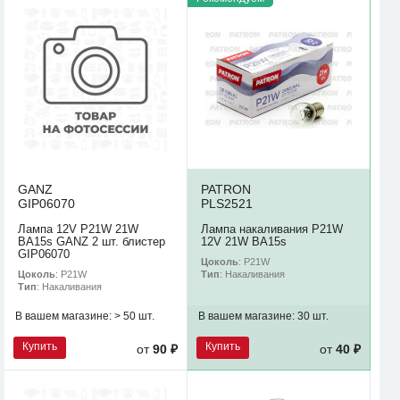
GANZ
PATRON
GIP06070
PLS2521
Лампа 12V P21W 21W
Лампа накаливания P21W
BA15s GANZ 2 шт. блистер
12V 21W BA15s
GIP06070
Цоколь
: P21W
Цоколь
: P21W
Тип
: Накаливания
Тип
: Накаливания
В вашем магазине:
> 50 шт.
В вашем магазине:
30 шт.
Купить
Купить
от
90 ₽
от
40 ₽