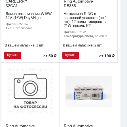
CARBERRY
Ring Automotive
32CA1
RB335
Лампа накаливания W16W
Автолампа RING в
12V (16W) Day&Night
картонной упаковке (по 1
шт): 12 вольт. мощность
Цоколь
: W16W
21W. цоколь P2
Тип
: Накаливания
Цоколь
: P21W
Температура света, K
: 2000K
В вашем магазине:
1 шт.
В вашем магазине:
2 шт.
Купить
Купить
от
50 ₽
от
190 ₽
Ring Automotive
Ring Automotive