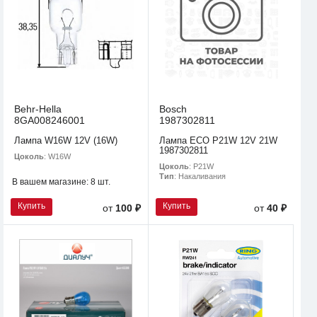
Behr-Hella
Bosch
8GA008246001
1987302811
Лампа W16W 12V (16W)
Лампа ECO P21W 12V 21W
1987302811
Цоколь
: W16W
Цоколь
: P21W
Тип
: Накаливания
В вашем магазине:
8 шт.
Купить
Купить
от
100 ₽
от
40 ₽