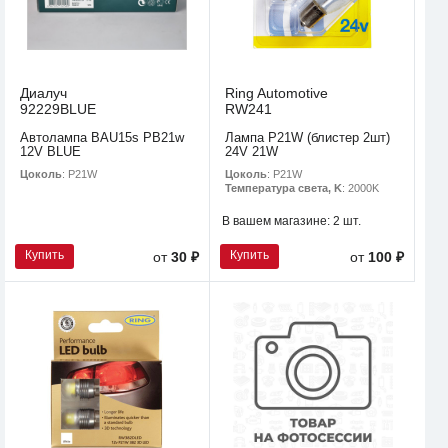
Диалуч
Ring Automotive
92229BLUE
RW241
Автолампа BAU15s PB21w
Лампа P21W (блистер 2шт)
12V BLUE
24V 21W
Цоколь
: P21W
Цоколь
: P21W
Температура света, K
: 2000K
В вашем магазине:
2 шт.
Купить
Купить
от
30 ₽
от
100 ₽