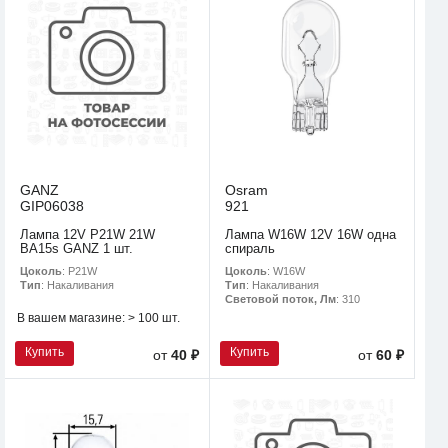
GANZ
Osram
GIP06038
921
Лампа 12V P21W 21W
Лампа W16W 12V 16W одна
BA15s GANZ 1 шт.
спираль
Цоколь
: P21W
Цоколь
: W16W
Тип
: Накаливания
Тип
: Накаливания
Световой поток, Лм
: 310
В вашем магазине:
> 100 шт.
Купить
Купить
от
40 ₽
от
60 ₽