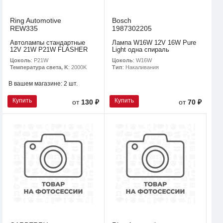
Ring Automotive
Bosch
REW335
1987302205
Автолампы стандартные
Лампа W16W 12V 16W Pure
12V 21W P21W FLASHER
Light одна спираль
Цоколь
: P21W
Цоколь
: W16W
Температура света, K
: 2000K
Тип
: Накаливания
В вашем магазине:
2 шт.
Купить
Купить
от
130 ₽
от
70 ₽