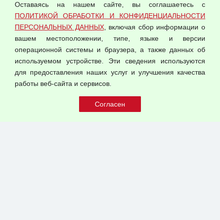
Оставаясь на нашем сайте, вы соглашаетесь с
Согласием на обработку персональных данных
ПОЛИТИКОЙ ОБРАБОТКИ И КОНФИДЕНЦИАЛЬНОСТИ
Оферта оптовой купли-продажи
ПЕРСОНАЛЬНЫХ ДАННЫХ
, включая сбор информации о
Публичная оферта
вашем местоположении, типе, языке и версии
операционной системы и браузера, а также данных об
используемом устройстве. Эти сведения используются
для предоставления наших услуг и улучшения качества
© 2026 ООО "Феникс"
работы веб-сайта и сервисов.
Все права защищены.