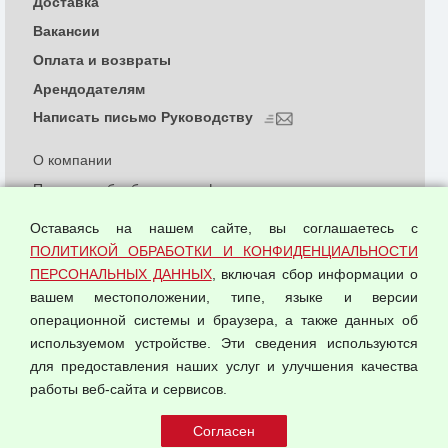
Доставка
Вакансии
Оплата и возвраты
Арендодателям
Написать письмо Руководству
О компании
Политика обработки и конфиденциальности
персональных данных
Оставаясь на нашем сайте, вы соглашаетесь с
Согласием на обработку персональных данных
ПОЛИТИКОЙ ОБРАБОТКИ И КОНФИДЕНЦИАЛЬНОСТИ
Оферта оптовой купли-продажи
ПЕРСОНАЛЬНЫХ ДАННЫХ
, включая сбор информации о
Публичная оферта
вашем местоположении, типе, языке и версии
операционной системы и браузера, а также данных об
используемом устройстве. Эти сведения используются
для предоставления наших услуг и улучшения качества
© 2026 ООО "Феникс"
работы веб-сайта и сервисов.
Все права защищены.