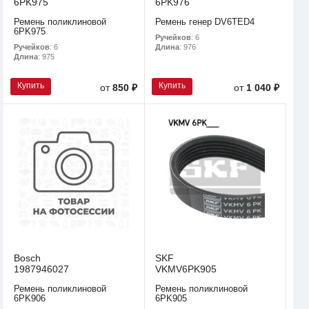
6PK975
6PK976
Ремень поликлиновой
Ремень генер DV6TED4
6PK975
Ручейков
: 6
Ручейков
: 6
Длина
: 976
Длина
: 975
Купить
Купить
от
850 ₽
от
1 040 ₽
Bosch
SKF
1987946027
VKMV6PK905
Ремень поликлиновой
Ремень поликлиновой
6PK906
6PK905