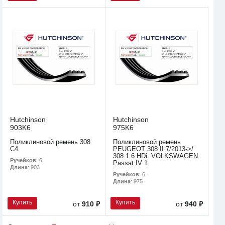
Hutchinson
Hutchinson
903K6
975K6
Поликлиновой ремень 308
Поликлиновой ремень
С4
PEUGEOT 308 II 7/2013->/
308 1.6 HDi. VOLKSWAGEN
Ручейков
: 6
Passat IV 1
Длина
: 903
Ручейков
: 6
Длина
: 975
Купить
Купить
от
910 ₽
от
940 ₽