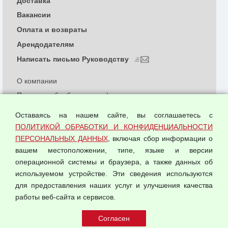
Доставка
Вакансии
Оплата и возвраты
Арендодателям
Написать письмо Руководству
О компании
Политика обработки и конфиденциальности
персональных данных
Оставаясь на нашем сайте, вы соглашаетесь с
Согласием на обработку персональных данных
ПОЛИТИКОЙ ОБРАБОТКИ И КОНФИДЕНЦИАЛЬНОСТИ
Оферта оптовой купли-продажи
ПЕРСОНАЛЬНЫХ ДАННЫХ
, включая сбор информации о
Публичная оферта
вашем местоположении, типе, языке и версии
операционной системы и браузера, а также данных об
используемом устройстве. Эти сведения используются
для предоставления наших услуг и улучшения качества
© 2026 ООО "Феникс"
работы веб-сайта и сервисов.
Все права защищены.