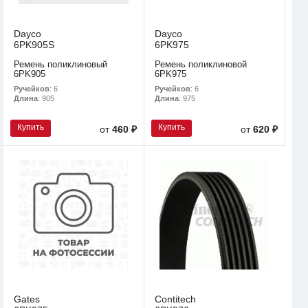
Dayco
Dayco
6PK905S
6PK975
Ремень поликлиновый
Ремень поликлиновой
6PK905
6PK975
Ручейков
: 6
Ручейков
: 6
Длина
: 905
Длина
: 975
Купить
Купить
от
460 ₽
от
620 ₽
Gates
Contitech