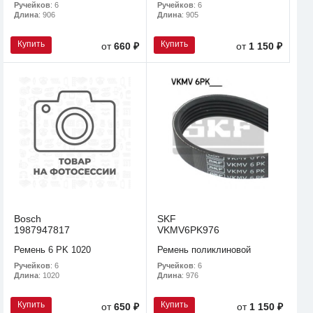
Ручейков
: 6
Ручейков
: 6
Длина
: 906
Длина
: 905
Купить
Купить
от
660 ₽
от
1 150 ₽
Bosch
SKF
1987947817
VKMV6PK976
Ремень 6 PK 1020
Ремень поликлиновой
Ручейков
: 6
Ручейков
: 6
Длина
: 1020
Длина
: 976
Купить
Купить
от
650 ₽
от
1 150 ₽