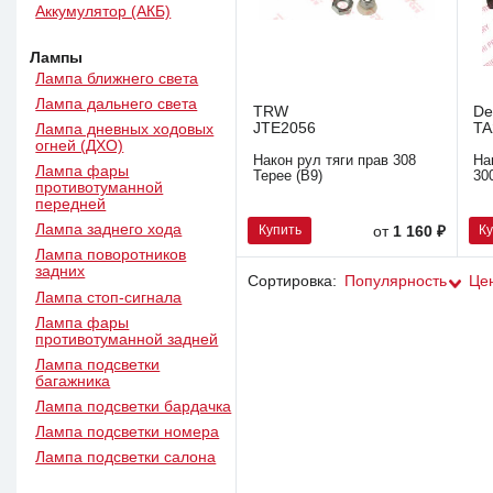
Аккумулятор (АКБ)
Лампы
Лампа ближнего света
Лампа дальнего света
TRW
De
JTE2056
TA
Лампа дневных ходовых
огней (ДХО)
Након рул тяги прав 308
На
Лампа фары
Tepee (B9)
30
противотуманной
передней
Лампа заднего хода
Купить
К
от
1 160 ₽
Лампа поворотников
задних
Сортировка:
Популярность
Це
Лампа стоп-сигнала
Лампа фары
противотуманной задней
Лампа подсветки
багажника
Лампа подсветки бардачка
Лампа подсветки номера
Лампа подсветки салона