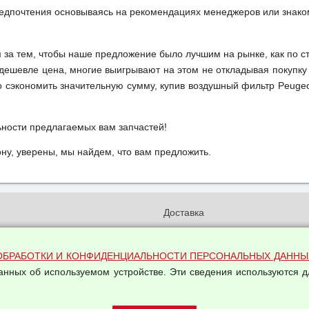
редпочтения основываясь на рекомендациях менеджеров или знако
м за тем, чтобы наше предложение было лучшим на рынке, как по с
м дешевле цена, многие выигрывают на этом не откладывая покупку
 сэкономить значительную сумму, купив воздушный фильтр Peugeo
ьности предлагаемых вам запчастей!
у, уверены, мы найдем, что вам предложить.
и
Доставка
бработки и конфиденциальности
Вакансии
ых данных
Оплата и возвраты
ОБРАБОТКИ И КОНФИДЕНЦИАЛЬНОСТИ ПЕРСОНАЛЬНЫХ ДАННЫ
на обработку персональных
Арендодателям
данных об используемом устройстве. Эти сведения используются д
Написать письмо Руководству
овой купли-продажи