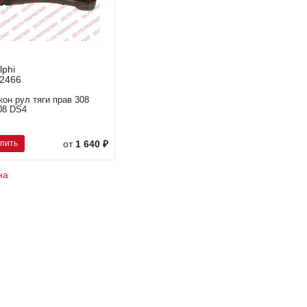
lphi
2466
кон рул тяги прав 308
08 DS4
упить
от
1 640 ₽
на