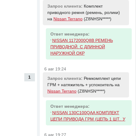
Запрос клиента:
Комплект
приводного ремня (ремень, ролики)
на
Nissan Terrano
(Z8NHSN*****)
Ответ менеджера:
-
NISSAN 1172000Q8B РЕМЕНЬ
ПРИВОДНОЙ. С ДЛИННОЙ
НАРУЖНОЙ ОКР
6 авг 19:24
1
Запрос клиента:
Ремкомплект цепи
ГРМ + натяжитель + успокоитель на
Nissan Terrano
(Z8NHSN*****)
Ответ менеджера:
-
NISSAN 130C100QAA КОМПЛЕКТ
ЦЕПИ ПРИВОДА ГРМ (ЦЕПЬ 1 ШТ.. У
6 авг 19:27