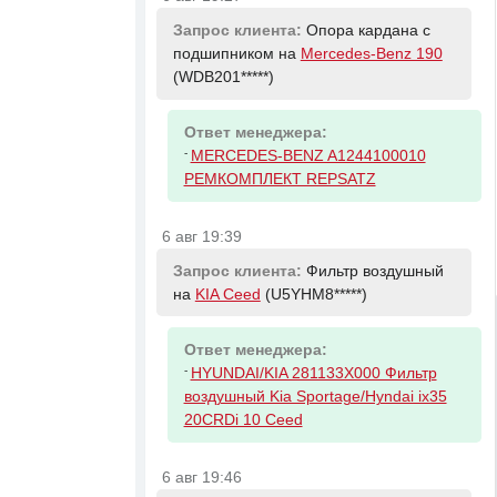
Запрос клиента:
Опора кардана с
подшипником на
Mercedes-Benz 190
(WDB201*****)
Ответ менеджера:
-
MERCEDES-BENZ A1244100010
РЕМКОМПЛЕКТ REPSATZ
6 авг 19:39
Запрос клиента:
Фильтр воздушный
на
KIA Ceed
(U5YHM8*****)
Ответ менеджера:
-
HYUNDAI/KIA 281133X000 Фильтр
воздушный Kia Sportage/Hyndai ix35
20CRDi 10 Ceed
6 авг 19:46