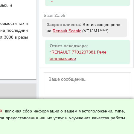
мых, и
6 авг 21:56
тоимости так и
Запрос клиента:
Втягивающее реле
 на последний
на
Renault Scenic
(VF1JM1*****)
t 3008 в разы
Ответ менеджера:
-
RENAULT 7701207381 Реле
втягивающее
ВНИМАНИЕ!
Возможность отправлять сообщения
для незарегистрированных
пользователей временно отключена!
Зарегистрируйтесь или войдите в свой
аккаунт.
Х
, включая сбор информации о вашем местоположении, типе,
ля предоставления наших услуг и улучшения качества работы
Прикрепить