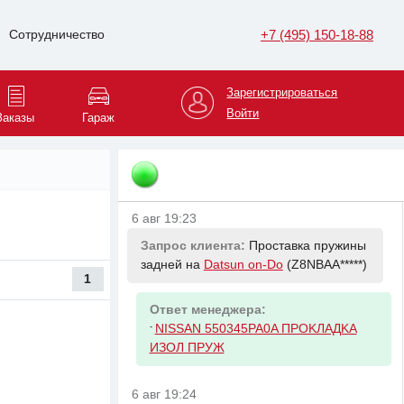
6 авг 19:23
+7 (495) 150-18-88
Сотрудничество
Запрос клиента:
Пыльник
амортизатора заднего на
Datsun on-Do
(Z8NBAA*****)
Зарегистрироваться
Войти
Заказы
Гараж
Ответ менеджера:
-
NISSAN 552405PA0E Буфер хода
сжатия
6 авг 19:23
Запрос клиента:
Проставка пружины
задней на
Datsun on-Do
(Z8NBAA*****)
1
Ответ менеджера:
-
NISSAN 550345PA0A ПPOKЛAДKA
ИЗOЛ ПPУЖ
6 авг 19:24