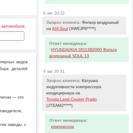
6 авг 20:22
Запрос клиента:
Фильтр воздушный
у автомобиля.
на
KIA Soul
(XWEJP8*****)
Ответ менеджера:
-
HYUNDAI/KIA 28113B2000 Фильтр
воздушный SOUL 13
улярных видов
бора деталей
6 авг 20:31
Запрос клиента:
Катушка
индуктивности компрессора
кондицирнера на
отипом — это
Toyota Land Cruiser Prado
(JTEAM2*****)
изводителя,
Ответ менеджера:
ие заводы, с
-
компрессор
-
.