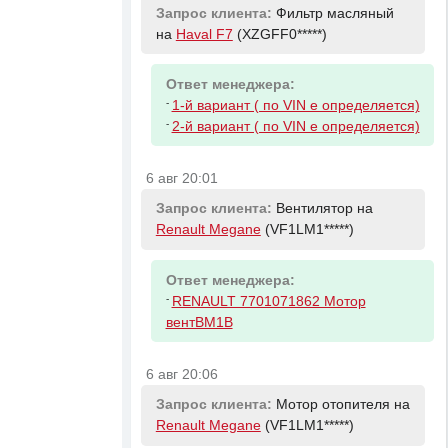
Запрос клиента:
Фильтр масляный
на
Haval F7
(XZGFF0*****)
Ответ менеджера:
-
1-й вариант ( по VIN е определяется)
-
2-й вариант ( по VIN е определяется)
6 авг 20:01
Запрос клиента:
Вентилятор на
Renault Megane
(VF1LM1*****)
Ответ менеджера:
-
RENAULT 7701071862 Мотор
вентBM1B
6 авг 20:06
Запрос клиента:
Мотор отопителя на
Renault Megane
(VF1LM1*****)