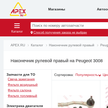
Магазины
Автос
Поиск по номеру автозапчасти
Каталог
Способ получения заказа не выбран
APEX.RU
Каталог
Наконечник рулевой правый
Peug
Наконечник рулевой правый на Peugeot 3008
Запчасти для ТО
Сортировка:
Популярность
Це
Свеча зажигания
Фильтр воздушный
Фильтр салона
Фильтр топливный
Электрика двигателя