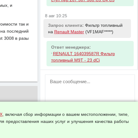
мых, и
8 авг 10:25
тоимости так и
Запрос клиента:
Фильтр топливный
 на последний
на
Renault Master
(VF1MAF*****)
t 3008 в разы
Ответ менеджера:
-
RENAULT 164039587R Фильтр
топливный M9T - 23 dCi
ВНИМАНИЕ!
Возможность отправлять сообщения
для незарегистрированных
пользователей временно отключена!
Зарегистрируйтесь или войдите в свой
аккаунт.
Х
, включая сбор информации о вашем местоположении, типе,
ля предоставления наших услуг и улучшения качества работы
Прикрепить