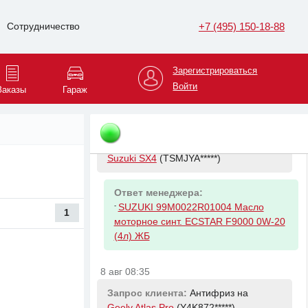
Запрос клиента:
Опора глушителя
на
Opel Antara
(XUULJ6*****)
+7 (495) 150-18-88
Сотрудничество
Ответ менеджера:
Зарегистрироваться
-
GENERAL MOTORS 4805945
Войти
HANGER
Заказы
Гараж
8 авг 07:39
Запрос клиента:
990MM21020004 на
Suzuki SX4
(TSMJYA*****)
Ответ менеджера:
-
SUZUKI 99M0022R01004 Масло
1
моторное синт. ECSTAR F9000 0W-20
(4л) ЖБ
8 авг 08:35
Запрос клиента:
Антифриз на
Geely Atlas Pro
(Y4K872*****)