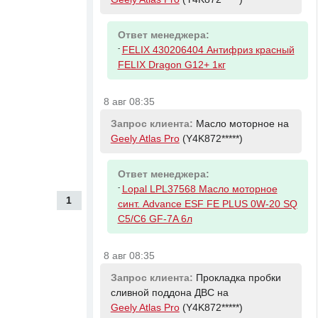
Ответ менеджера:
-
FELIX 430206404 Антифриз красный
FELIX Dragon G12+ 1кг
8 авг 08:35
Запрос клиента:
Масло моторное на
Geely Atlas Pro
(Y4K872*****)
Ответ менеджера:
-
Lopal LPL37568 Масло моторное
1
синт. Advance ESF FE PLUS 0W-20 SQ
C5/C6 GF-7A 6л
8 авг 08:35
Запрос клиента:
Прокладка пробки
сливной поддона ДВС на
Geely Atlas Pro
(Y4K872*****)