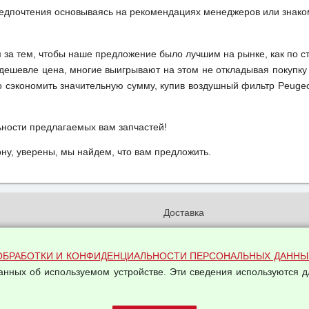
редпочтения основываясь на рекомендациях менеджеров или знако
м за тем, чтобы наше предложение было лучшим на рынке, как по с
м дешевле цена, многие выигрывают на этом не откладывая покупку
 сэкономить значительную сумму, купив воздушный фильтр Peugeo
ьности предлагаемых вам запчастей!
у, уверены, мы найдем, что вам предложить.
и
Доставка
бработки и конфиденциальности
Вакансии
ых данных
Оплата и возвраты
ОБРАБОТКИ И КОНФИДЕНЦИАЛЬНОСТИ ПЕРСОНАЛЬНЫХ ДАННЫ
на обработку персональных
Арендодателям
данных об используемом устройстве. Эти сведения используются д
Написать письмо Руководству
овой купли-продажи