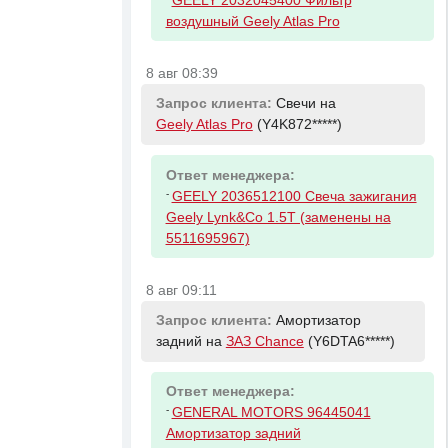
GEELY 2032045400 Фильтр
воздушный Geely Atlas Pro
8 авг 08:39
Запрос клиента:
Свечи на
Geely Atlas Pro
(Y4K872*****)
Ответ менеджера:
-
GEELY 2036512100 Свеча зажигания
Geely Lynk&Co 1.5T (заменены на
5511695967)
8 авг 09:11
Запрос клиента:
Амортизатор
задний на
ЗАЗ Chance
(Y6DTA6*****)
Ответ менеджера:
-
GENERAL MOTORS 96445041
Амортизатор задний