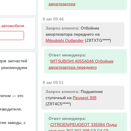
амортизатора
8 авг 09:46
у автомобиля.
Запрос клиента:
Отбойник
амортизатора переднего на
Mitsubishi Outlander
(Z8TXTG*****)
Ответ менеджера:
-
дов запчастей
MITSUBISHI 4055A048 Отбойник
амортизатора переднего
 рекомендуем
8 авг 09:51
Запрос клиента:
Подшипник
отипом — это
ступечный на
Peugeot 308
(Z8T4C5*****)
изводителя,
Ответ менеджера:
ие заводы, с
-
CITROEN/PEUGEOT 335084 Подш
ступ пер 207 307 308 C3 C4 C5