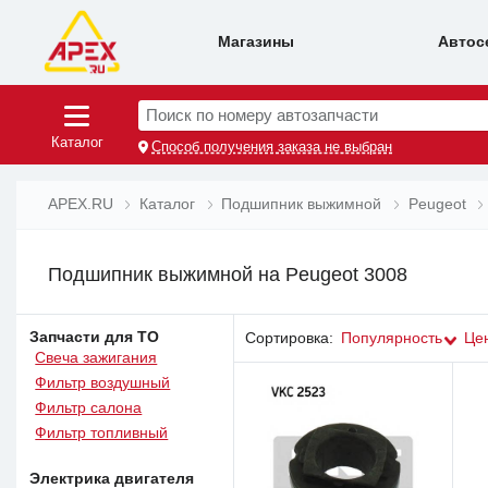
Магазины
Автос
Поиск по номеру автозапчасти
Каталог
Способ получения заказа не выбран
APEX.RU
Каталог
Подшипник выжимной
Peugeot
Подшипник выжимной на Peugeot 3008
Запчасти для ТО
Сортировка:
Популярность
Це
Свеча зажигания
Фильтр воздушный
Фильтр салона
Фильтр топливный
Электрика двигателя