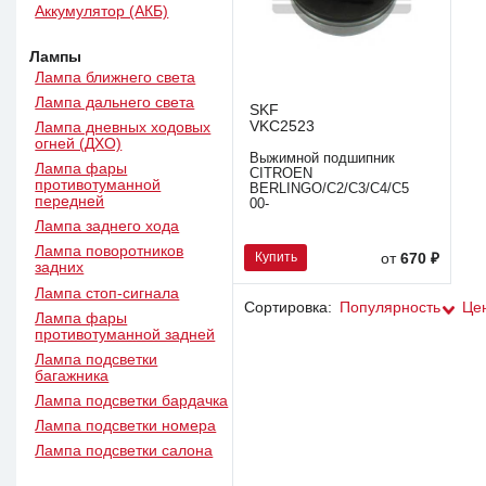
Аккумулятор (АКБ)
Лампы
Лампа ближнего света
Лампа дальнего света
SKF
VKC2523
Лампа дневных ходовых
огней (ДХО)
Выжимной подшипник
Лампа фары
CITROEN
противотуманной
BERLINGO/C2/C3/C4/C5
передней
00-
Лампа заднего хода
Лампа поворотников
Купить
от
670 ₽
задних
Лампа стоп-сигнала
Сортировка:
Популярность
Це
Лампа фары
противотуманной задней
Лампа подсветки
багажника
Лампа подсветки бардачка
Лампа подсветки номера
Лампа подсветки салона