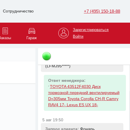
+7 (495) 150-18-88
Сотрудничество
Зарегистрироваться
Войти
Заказы
Гараж
5 авг 19:44
Запрос клиента:
Диск тормозной
передний на
Toyota RAV4
(LFMJ95*****)
Ответ менеджера:
-
TOYOTA 43512F4030 Диск
тормозной передний вентилируемый
D=305мм Toyota Corolla CH-R Camry
RAV4 17- Lexus ES UX 18-
5 авг 19:50
Запрос клиента:
Фонарь