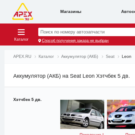
Магазины
Автос
Поиск по номеру автозапчасти
Каталог
Способ получения заказа не выбран
APEX.RU
Каталог
Аккумулятор (АКБ)
Seat
Leon
Аккумулятор (АКБ) на Seat Leon Хэтчбек 5 дв.
Хэтчбек 5 дв.
Поколение I
Поко