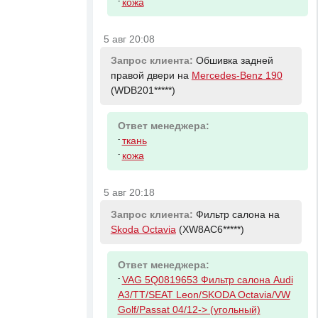
-
кожа
5 авг 20:08
Запрос клиента:
Обшивка задней
правой двери на
Mercedes-Benz 190
(WDB201*****)
Ответ менеджера:
-
ткань
-
кожа
5 авг 20:18
Запрос клиента:
Фильтр салона на
Skoda Octavia
(XW8AC6*****)
Ответ менеджера:
-
VAG 5Q0819653 Фильтр салона Audi
A3/TT/SEAT Leon/SKODA Octavia/VW
Golf/Passat 04/12-> (угольный)