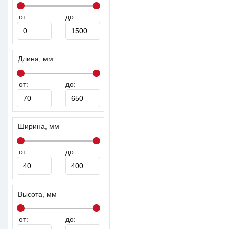
от:
до:
Длина, мм
от:
до:
Ширина, мм
от:
до:
Высота, мм
от:
до: