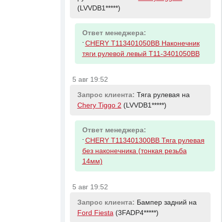
(LVVDB1*****)
Ответ менеджера:
-
CHERY T113401050BB Наконечник
тяги рулевой левый T11-3401050BB
5 авг 19:52
Запрос клиента:
Тяга рулевая на
Chery Tiggo 2
(LVVDB1*****)
Ответ менеджера:
-
CHERY T113401300BB Тяга рулевая
без наконечника (тонкая резьба
14мм)
5 авг 19:52
Запрос клиента:
Бампер задний на
Ford Fiesta
(3FADP4*****)