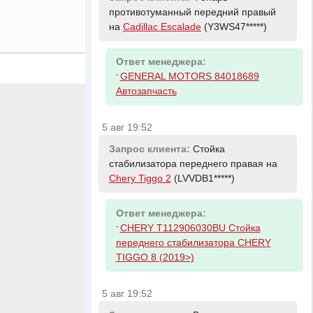
противотуманный передний правый
на
Cadillac Escalade
(Y3WS47*****)
Ответ менеджера:
-
GENERAL MOTORS 84018689
Автозапчасть
5 авг 19:52
Запрос клиента:
Стойка
стабилизатора переднего правая на
Chery Tiggo 2
(LVVDB1*****)
Ответ менеджера:
-
CHERY T112906030BU Стойка
переднего стабилизатора CHERY
TIGGO 8 (2019>)
5 авг 19:52