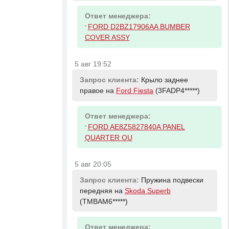
Ответ менеджера:
-
FORD D2BZ17906AA BUMBER
COVER ASSY
5 авг 19:52
Запрос клиента:
Крыло заднее
правое на
Ford Fiesta
(3FADP4*****)
Ответ менеджера:
-
FORD AE8Z5827840A PANEL
QUARTER OU
5 авг 20:05
Запрос клиента:
Пружина подвески
передняя на
Skoda Superb
(TMBAM6*****)
Ответ менеджера: