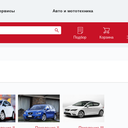
ервисы
Авто и мототехника
Подбор
Корзина
ление II
Поколение II
Поколение III