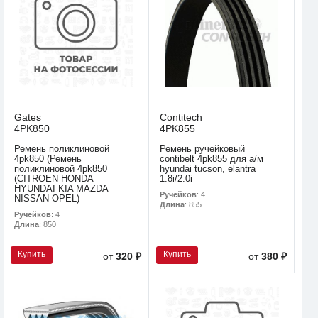
Gates
Contitech
4PK850
4PK855
Ремень поликлиновой
Ремень ручейковый
4pk850 (Ремень
contibelt 4pk855 для а/м
поликлиновой 4pk850
hyundai tucson, elantra
(CITROEN HONDA
1.8i/2.0i
HYUNDAI KIA MAZDA
Ручейков
: 4
NISSAN OPEL)
Длина
: 855
Ручейков
: 4
Длина
: 850
Купить
Купить
от
320 ₽
от
380 ₽