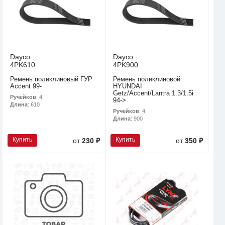
Dayco
Dayco
4PK610
4PK900
Ремень поликлиновый ГУР
Ремень поликлиновой
Accent 99-
HYUNDAI
Getz/Accent/Lantra 1.3/1.5i
Ручейков
: 4
94->
Длина
: 610
Ручейков
: 4
Длина
: 900
Купить
Купить
от
230 ₽
от
350 ₽