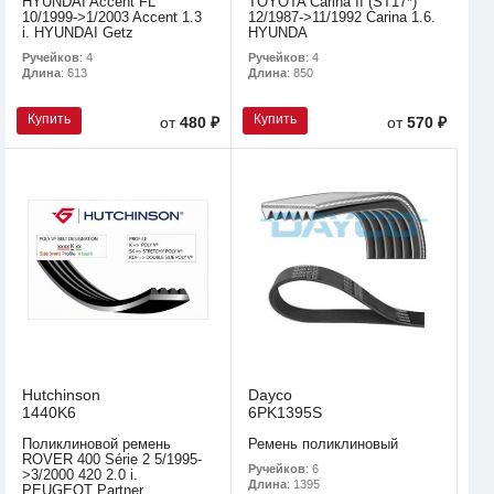
HYUNDAI Accent FL
TOYOTA Carina II (ST17*)
10/1999->1/2003 Accent 1.3
12/1987->11/1992 Carina 1.6.
i. HYUNDAI Getz
HYUNDA
Ручейков
: 4
Ручейков
: 4
Длина
: 613
Длина
: 850
Купить
Купить
от
480 ₽
от
570 ₽
Hutchinson
Dayco
1440K6
6PK1395S
Поликлиновой ремень
Ремень поликлиновый
ROVER 400 Série 2 5/1995-
Ручейков
: 6
>3/2000 420 2.0 i.
Длина
: 1395
PEUGEOT Partner