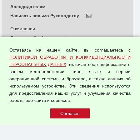
Арендодателям
Написать письмо Руководству
О компании
Политика обработки и конфиденциальности
персональных данных
Оставаясь на нашем сайте, вы соглашаетесь с
Согласием на обработку персональных данных
ПОЛИТИКОЙ ОБРАБОТКИ И КОНФИДЕНЦИАЛЬНОСТИ
Оферта оптовой купли-продажи
ПЕРСОНАЛЬНЫХ ДАННЫХ
, включая сбор информации о
Публичная оферта
вашем местоположении, типе, языке и версии
операционной системы и браузера, а также данных об
используемом устройстве. Эти сведения используются
для предоставления наших услуг и улучшения качества
© 2026 ООО "Феникс"
работы веб-сайта и сервисов.
Все права защищены.