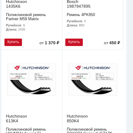
Hutchinson
Bosch
1435K6
1987947895
Поликлиновой ремень
Ремень 4PK850
Partner M59 Matrix
Ручейков
: 4
Ручейков
: 6
Длина
: 850
Длина
: 1435
Купить
Купить
от
1 370 ₽
от
450 ₽
Hutchinson
Hutchinson
613K4
850K4
Поликлиновой ремень
Поликлиновой ремень