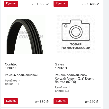
Купить
Купить
от
1 060 ₽
от
1 480 ₽
Contitech
Gates
4PK611
4PK613
Ремень поликлиновой
Ремень поликлиновой
Хендай Акцент (1.2) Верна
Ручейков
: 4
Лантра (97-00)
Длина
: 611
Ручейков
: 4
Длина
: 613
Купить
Купить
от
580 ₽
от
240 ₽