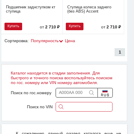
Подшипник заднступком кт
Ступица колеса заднего
ступица
(без ABS) Accent
Купить
Купить
от
2 710 ₽
от
2 710 ₽
Сортировка:
Популярность
Цена
1
Каталог находится в стадии заполнения. Для
быстрого и точного поиска воспользуйтесь поиском
по гос. номеру или VIN номеру автомобиля.
Поиск по гос.номеру
Поиск по VIN
К сожалению данный раздел каталога еще не