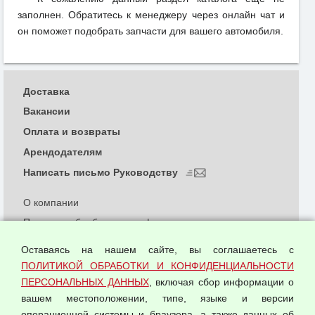
заполнен. Обратитесь к менеджеру через онлайн чат и
он поможет подобрать запчасти для вашего автомобиля.
Доставка
Вакансии
Оплата и возвраты
Арендодателям
Написать письмо Руководству
О компании
Политика обработки и конфиденциальности
персональных данных
Оставаясь на нашем сайте, вы соглашаетесь с
Согласием на обработку персональных данных
ПОЛИТИКОЙ ОБРАБОТКИ И КОНФИДЕНЦИАЛЬНОСТИ
Оферта оптовой купли-продажи
ПЕРСОНАЛЬНЫХ ДАННЫХ
, включая сбор информации о
Публичная оферта
вашем местоположении, типе, языке и версии
операционной системы и браузера, а также данных об