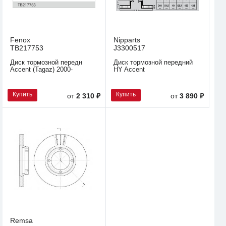
Fenox
Nipparts
TB217753
J3300517
Диск тормозной передн
Диск тормозной передний
Accent (Tagaz) 2000-
HY Accent
Купить
Купить
от
2 310 ₽
от
3 890 ₽
Remsa