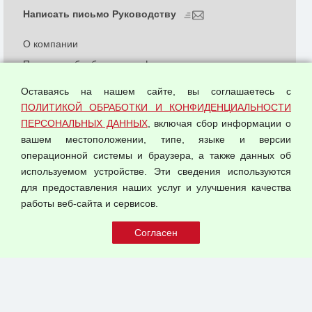
Написать письмо Руководству
О компании
Политика обработки и конфиденциальности
персональных данных
Оставаясь на нашем сайте, вы соглашаетесь с
Согласием на обработку персональных данных
ПОЛИТИКОЙ ОБРАБОТКИ И КОНФИДЕНЦИАЛЬНОСТИ
Оферта оптовой купли-продажи
ПЕРСОНАЛЬНЫХ ДАННЫХ
, включая сбор информации о
Публичная оферта
вашем местоположении, типе, языке и версии
операционной системы и браузера, а также данных об
используемом устройстве. Эти сведения используются
для предоставления наших услуг и улучшения качества
© 2026 ООО "Феникс"
работы веб-сайта и сервисов.
Все права защищены.