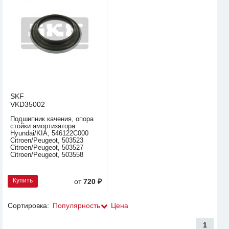
SKF
VKD35002
Подшипник качения, опора
стойки амортизатора
Hyundai/KIA, 546122C000
Citroen/Peugeot, 503523
Citroen/Peugeot, 503527
Citroen/Peugeot, 503558
Купить
от
720 ₽
Сортировка:
Популярность
Цена
1