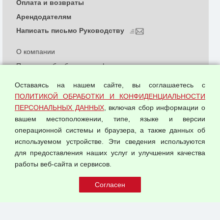
Оплата и возвраты
Арендодателям
Написать письмо Руководству
О компании
Политика обработки и конфиденциальности
персональных данных
Оставаясь на нашем сайте, вы соглашаетесь с
Согласием на обработку персональных данных
ПОЛИТИКОЙ ОБРАБОТКИ И КОНФИДЕНЦИАЛЬНОСТИ
Оферта оптовой купли-продажи
ПЕРСОНАЛЬНЫХ ДАННЫХ
, включая сбор информации о
Публичная оферта
вашем местоположении, типе, языке и версии
операционной системы и браузера, а также данных об
используемом устройстве. Эти сведения используются
для предоставления наших услуг и улучшения качества
© 2026 ООО "Феникс"
работы веб-сайта и сервисов.
Все права защищены.