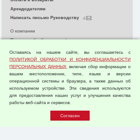
Арендодателям
Написать письмо Руководству
О компании
Политика обработки и конфиденциальности
персональных данных
Оставаясь на нашем сайте, вы соглашаетесь с
Согласием на обработку персональных данных
ПОЛИТИКОЙ ОБРАБОТКИ И КОНФИДЕНЦИАЛЬНОСТИ
Оферта оптовой купли-продажи
ПЕРСОНАЛЬНЫХ ДАННЫХ
, включая сбор информации о
Публичная оферта
вашем местоположении, типе, языке и версии
операционной системы и браузера, а также данных об
используемом устройстве. Эти сведения используются
для предоставления наших услуг и улучшения качества
© 2026 ООО "Феникс"
работы веб-сайта и сервисов.
Все права защищены.