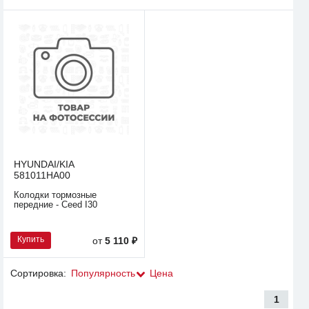
HYUNDAI/KIA
581011HA00
Колодки тормозные
передние - Ceed I30
Купить
от
5 110 ₽
Сортировка:
Популярность
Цена
1