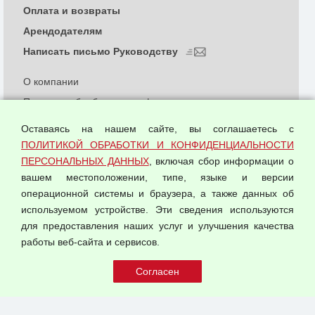
Оплата и возвраты
Арендодателям
Написать письмо Руководству
О компании
Политика обработки и конфиденциальности
персональных данных
Оставаясь на нашем сайте, вы соглашаетесь с
Согласием на обработку персональных данных
ПОЛИТИКОЙ ОБРАБОТКИ И КОНФИДЕНЦИАЛЬНОСТИ
Оферта оптовой купли-продажи
ПЕРСОНАЛЬНЫХ ДАННЫХ
, включая сбор информации о
Публичная оферта
вашем местоположении, типе, языке и версии
операционной системы и браузера, а также данных об
используемом устройстве. Эти сведения используются
для предоставления наших услуг и улучшения качества
© 2026 ООО "Феникс"
работы веб-сайта и сервисов.
Все права защищены.