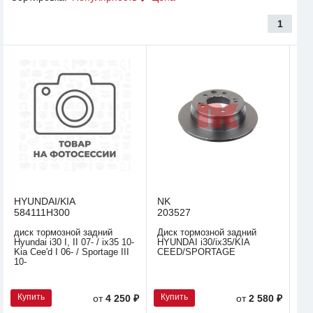
1
HYUNDAI/KIA
NK
584111H300
203527
диск тормозной задний
Диск тормозной задний
Hyundai i30 I, II 07- / ix35 10-
HYUNDAI i30/ix35/KIA
Kia Cee'd I 06- / Sportage III
CEED/SPORTAGE
10-
Купить
Купить
от
4 250 ₽
от
2 580 ₽