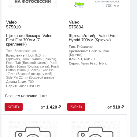
Valeo
Valeo
575010
575834
Щетка с/о бескарк. Valeo
Щетка с/о гибр. Valeo First
First Flat 700мм (7
Hybrid 700мм (Крючок)
креплений)
Тип
: Гибридная
Тип
: Бескаркасная
Крепление
: Hook 9x3mm
(Крючок)
Крепление
: Hook 9x3mm
(Крючок), Hook 9x4mm (Крючок),
Длина 1, мм
: 700
Pinch Tab (Боковой зажим), Push
Серия
: Valeo First Hybrid
Button 16mm (Кнопка узкая), Push
Button 19mm (Кнопка), Side Pin
17mm (Боковой штырь узкий),
Side Pin 22mm (Боковой штырь)
Длина 1, мм
: 700
Серия
: Valeo First Flat
В вашем магазине:
1 шт.
Купить
Купить
от
1 420 ₽
от
510 ₽