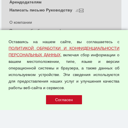
Арендодателям
Написать письмо Руководству
О компании
Политика обработки и конфиденциальности
персональных данных
Оставаясь на нашем сайте, вы соглашаетесь с
Согласием на обработку персональных данных
ПОЛИТИКОЙ ОБРАБОТКИ И КОНФИДЕНЦИАЛЬНОСТИ
Оферта оптовой купли-продажи
ПЕРСОНАЛЬНЫХ ДАННЫХ
, включая сбор информации о
Публичная оферта
вашем местоположении, типе, языке и версии
операционной системы и браузера, а также данных об
используемом устройстве. Эти сведения используются
для предоставления наших услуг и улучшения качества
© 2026 ООО "Феникс"
работы веб-сайта и сервисов.
Все права защищены.