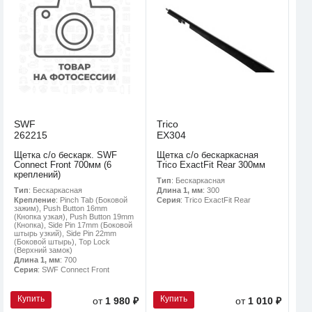
SWF
Trico
262215
EX304
Щетка с/о бескарк. SWF
Щетка с/о бескаркасная
Connect Front 700мм (6
Trico ExactFit Rear 300мм
креплений)
Тип
: Бескаркасная
Тип
: Бескаркасная
Длина 1, мм
: 300
Крепление
: Pinch Tab (Боковой
Серия
: Trico ExactFit Rear
зажим), Push Button 16mm
(Кнопка узкая), Push Button 19mm
(Кнопка), Side Pin 17mm (Боковой
штырь узкий), Side Pin 22mm
(Боковой штырь), Top Lock
(Верхний замок)
Длина 1, мм
: 700
Серия
: SWF Connect Front
Купить
Купить
от
1 980 ₽
от
1 010 ₽