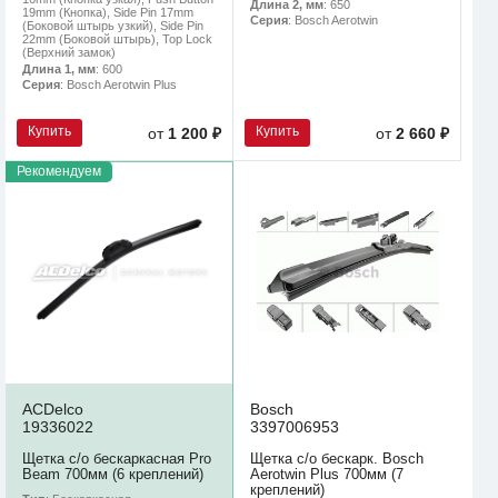
Длина 2, мм
: 650
19mm (Кнопка), Side Pin 17mm
Серия
: Bosch Aerotwin
(Боковой штырь узкий), Side Pin
22mm (Боковой штырь), Top Lock
(Верхний замок)
Длина 1, мм
: 600
Серия
: Bosch Aerotwin Plus
Купить
Купить
от
1 200 ₽
от
2 660 ₽
Рекомендуем
ACDelco
Bosch
19336022
3397006953
Щетка с/о бескаркасная Pro
Щетка с/о бескарк. Bosch
Beam 700мм (6 креплений)
Aerotwin Plus 700мм (7
креплений)