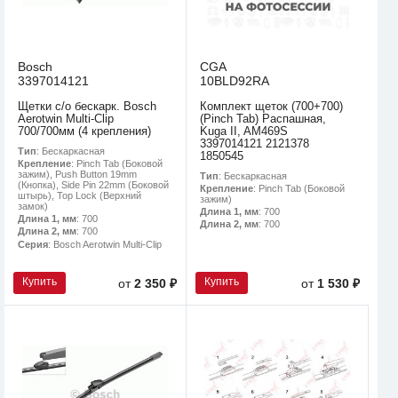
Bosch
CGA
3397014121
10BLD92RA
Щетки с/о бескарк. Bosch
Комплект щеток (700+700)
Aerotwin Multi-Clip
(Pinch Tab) Распашная,
700/700мм (4 крепления)
Kuga II, AM469S
3397014121 2121378
Тип
: Бескаркасная
1850545
Крепление
: Pinch Tab (Боковой
зажим), Push Button 19mm
Тип
: Бескаркасная
(Кнопка), Side Pin 22mm (Боковой
Крепление
: Pinch Tab (Боковой
штырь), Top Lock (Верхний
зажим)
замок)
Длина 1, мм
: 700
Длина 1, мм
: 700
Длина 2, мм
: 700
Длина 2, мм
: 700
Серия
: Bosch Aerotwin Multi-Clip
Купить
Купить
от
2 350 ₽
от
1 530 ₽