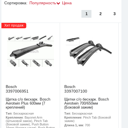
Сортировка:
Популярность
Цена
1
2
3
Хит продаж
Bosch
Bosch
3397006951
3397007100
Щетка с/о бескарк. Bosch
Щетки с/о бескарк. Bosch
Aerotwin Plus 600мм (7
Aerotwin 700/650мм
креплений)
(Боковой зажим)
Тип
: Бескаркасная
Тип
: Бескаркасная
Крепление
: Bayonet Arm
Крепление
: Pinch Tab (Боковой
(Штыковой замок), Pinch Tab
зажим)
(Боковой зажим), Push Button
Длина 1, мм
: 700
16mm (Кнопка узкая), Push Button