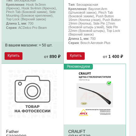
Тип
: Бескаркасная
Тип
: Бескаркасная
Крепление
: Hook 9x3mm
(Крючок), Hook 9x4mm (Крючок),
Крепление
: Bayonet Arm
Pinch Tab (Боковой зажим), Side
(Штыковой замок), Pinch Tab
Mounting (Боковое крепление),
(Боковой зажим), Push Button
Top Lock (Верхний замок)
16mm (Кнопка узкая), Push Button
19mm (Кнопка), Side Pin 17mm
Длина 1, мм
: 700
(Боковой штырь узкий), Side Pin
Серия
: ACDelco Pro Beam
22mm (Боковой штырь), Top Lock
(Верхний замок)
Длина 1, мм
: 700
Серия
: Bosch Aerotwin Plus
В вашем магазине:
> 50 шт.
Купить
Купить
от
890 ₽
от
1 400 ₽
Рекомендуем
Father
CRAUFT