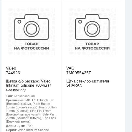
Valeo
VAG
744926
7M0955425F
Щетка с/о бескарк. Valeo
Щтка стеклоочистителя
Infinium Silicone 700мм (7
SHARAN
креплений)
Тип
: Бескаркасная
Крепление
: MBTL1.1, Pinch Tab
(Боковой зажим), Push Button
16mm (Кнопка узкая), Push Button
19mm (Кнопка), Side Pin 17mm
(Боковой штырь узкий), Side Pin
22mm (Боковой штырь), Top Lock
(Верхний замок)
Длина 1, мм
: 700
Серия
: Valeo Infinium Silicone