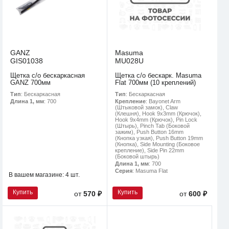
GANZ
Masuma
GIS01038
MU028U
Щетка с/о бескаркасная
Щетка с/о бескарк. Masuma
GANZ 700мм
Flat 700мм (10 креплений)
Тип
: Бескаркасная
Тип
: Бескаркасная
Длина 1, мм
: 700
Крепление
: Bayonet Arm
(Штыковой замок), Claw
(Клешня), Hook 9x3mm (Крючок),
Hook 9x4mm (Крючок), Pin Lock
(Штырь), Pinch Tab (Боковой
зажим), Push Button 16mm
(Кнопка узкая), Push Button 19mm
(Кнопка), Side Mounting (Боковое
крепление), Side Pin 22mm
(Боковой штырь)
Длина 1, мм
: 700
Серия
: Masuma Flat
В вашем магазине:
4 шт.
Купить
Купить
от
570 ₽
от
600 ₽