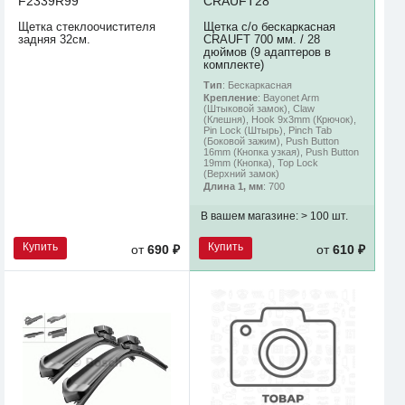
F2339R99
CRAUFT28
Щетка стеклоочистителя
Щетка с/о бескаркасная
задняя 32см.
CRAUFT 700 мм. / 28
дюймов (9 адаптеров в
комплекте)
Тип
: Бескаркасная
Крепление
: Bayonet Arm
(Штыковой замок), Claw
(Клешня), Hook 9x3mm (Крючок),
Pin Lock (Штырь), Pinch Tab
(Боковой зажим), Push Button
16mm (Кнопка узкая), Push Button
19mm (Кнопка), Top Lock
(Верхний замок)
Длина 1, мм
: 700
В вашем магазине:
> 100 шт.
Купить
Купить
от
690 ₽
от
610 ₽