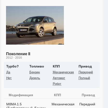
Поколение II
2012 - 2016
Турбо?
Топливо
КПП
Привод
Да
Бензин
Механическая
Передний
Нет
Дизель
Автомат
Полный
Робот
Модификация
КПП
Привод
M8MA 1.5
Механическая
Передний