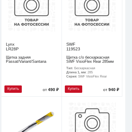
Lynx
SWF
LR28P
119523
Щетка задняя
Щетка с/о бескаркасная
Passat/Variant/Santana
SWF VisioFlex Rear 285мм
Тип
: Бескаркасная
Длина 1, мм
: 285
Серия
: SWF VisioFlex Rear
Купить
Купить
от
490 ₽
от
940 ₽