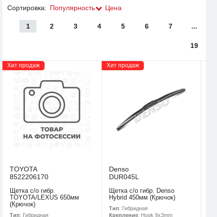
Сортировка:
Популярность
Цена
1
2
3
4
5
6
7
...
19
Хит продаж
Хит продаж
TOYOTA
Denso
8522206170
DUR045L
Щетка с/о гибр.
Щетка с/о гибр. Denso
TOYOTA/LEXUS 650мм
Hybrid 450мм (Крючок)
(Крючок)
Тип
: Гибридная
Тип
: Гибридная
Крепление
: Hook 9x3mm