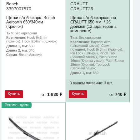
Bosch
CRAUFT
3397007570
CRAUFT26
Щетки с/о бескарк. Bosch
Щетка с/о бескаркасная
Aerotwin 650/340мм
CRAUFT 650 мм. / 26
(Крючок)
дюймов (12 адаптеров в
комплекте)
Тип
: Бескаркасная
Тип
: Бескаркасная
Крепление
: Hook 9x3mm
(Крючок), Hook 9x4mm (Крючок)
Крепление
: Bayonet Arm
(Штыковой замок), Claw
Длина 1, мм
: 650
(Клешня), Hook 9x3mm (Крючок),
Длина 2, мм
: 340
Pin Lock (Штырь), Pinch Tab
Серия
: Bosch Aerotwin
(Боковой зажим), Push Button
16mm (Кнопка узкая), Push Button
19mm (Кнопка), Top Lock
(Верхний замок)
Длина 1, мм
: 650
В вашем магазине:
3 шт.
Купить
Купить
от
1 830 ₽
от
740 ₽
Рекомендуем