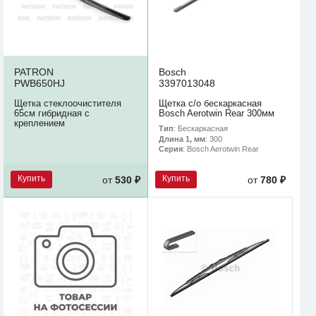
PATRON
Bosch
PWB650HJ
3397013048
Щетка стеклоочистителя
Щетка с/о бескаркасная
65см гибридная с
Bosch Aerotwin Rear 300мм
креплением
Тип
: Бескаркасная
Длина 1, мм
: 300
Серия
: Bosch Aerotwin Rear
Купить
Купить
от
530 ₽
от
780 ₽