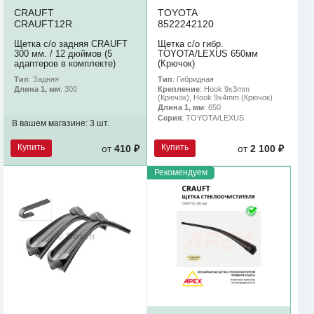
CRAUFT
TOYOTA
CRAUFT12R
8522242120
Щетка с/о задняя CRAUFT
Щетка с/о гибр.
300 мм. / 12 дюймов (5
TOYOTA/LEXUS 650мм
адаптеров в комплекте)
(Крючок)
Тип
: Задняя
Тип
: Гибридная
Длина 1, мм
: 300
Крепление
: Hook 9x3mm
(Крючок), Hook 9x4mm (Крючок)
Длина 1, мм
: 650
Серия
: TOYOTA/LEXUS
В вашем магазине:
3 шт.
Купить
Купить
от
410 ₽
от
2 100 ₽
Рекомендуем