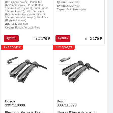
(Штыковой замок), Pinch Tab
Длина 1, мм
: 600
(Боковой зажим), Push Button
Длина 2, мм
: 450
16mm (Кнопка узкая), Push Button
Серия
: Bosch Aerotwin
19mm (Кнопка), Side Pin 17mm
(Боковой штырь узкий), Side Pin
22mm (Боковой штырь), Top Lock
(Верхний замок)
Длина 1, мм
: 600
Серия
: Bosch Aerotwin Plus
Купить
Купить
от
1 170 ₽
от
2 170 ₽
Хит продаж
Хит продаж
Bosch
Bosch
3397118908
3397118979
Щетки с/о бескарк. Bosch
Щетки 600мм и 475мм.с/о