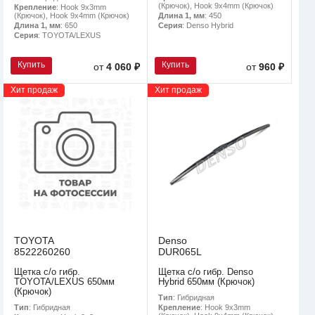
(Крючок), Hook 9x4mm (Крючок)
Крепление
: Hook 9x3mm
(Крючок), Hook 9x4mm (Крючок)
Длина 1, мм
: 450
Длина 1, мм
: 650
Серия
: Denso Hybrid
Серия
: TOYOTA/LEXUS
Купить
Купить
от
4 060 ₽
от
960 ₽
Хит продаж
Хит продаж
TOYOTA
Denso
8522260260
DUR065L
Щетка с/о гибр.
Щетка с/о гибр. Denso
TOYOTA/LEXUS 650мм
Hybrid 650мм (Крючок)
(Крючок)
Тип
: Гибридная
Тип
: Гибридная
Крепление
: Hook 9x3mm