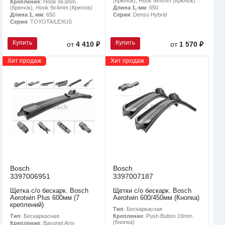
(Крючок), Hook 9x4mm (Крючок)
Крепление
: Hook 9x3mm
(Крючок), Hook 9x4mm (Крючок)
Длина 1, мм
: 650
Длина 1, мм
: 650
Серия
: Denso Hybrid
Серия
: TOYOTA/LEXUS
Купить
Купить
от
4 410 ₽
от
1 570 ₽
Хит продаж
Хит продаж
Bosch
Bosch
3397006951
3397007187
Щетка с/о бескарк. Bosch
Щетки с/о бескарк. Bosch
Aerotwin Plus 600мм (7
Aerotwin 600/450мм (Кнопка)
креплений)
Тип
: Бескаркасная
Тип
: Бескаркасная
Крепление
: Push Button 19mm
(Кнопка)
Крепление
: Bayonet Arm