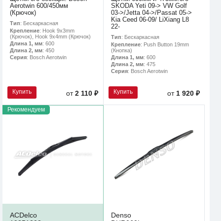
Aerotwin 600/450мм
SKODA Yeti 09-> VW Golf
(Крючок)
03->/Jetta 04->/Passat 05->
Kia Ceed 06-09/ LiXiang L8
Тип
: Бескаркасная
22-
Крепление
: Hook 9x3mm
(Крючок), Hook 9x4mm (Крючок)
Тип
: Бескаркасная
Длина 1, мм
: 600
Крепление
: Push Button 19mm
(Кнопка)
Длина 2, мм
: 450
Длина 1, мм
: 600
Серия
: Bosch Aerotwin
Длина 2, мм
: 475
Серия
: Bosch Aerotwin
Купить
Купить
от
2 110 ₽
от
1 920 ₽
Рекомендуем
ACDelco
Denso