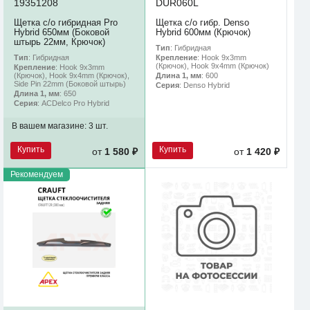
19351208
DUR060L
Щетка с/о гибридная Pro
Щетка с/о гибр. Denso
Hybrid 650мм (Боковой
Hybrid 600мм (Крючок)
штырь 22мм, Крючок)
Тип
: Гибридная
Тип
: Гибридная
Крепление
: Hook 9x3mm
(Крючок), Hook 9x4mm (Крючок)
Крепление
: Hook 9x3mm
(Крючок), Hook 9x4mm (Крючок),
Длина 1, мм
: 600
Side Pin 22mm (Боковой штырь)
Серия
: Denso Hybrid
Длина 1, мм
: 650
Серия
: ACDelco Pro Hybrid
В вашем магазине:
3 шт.
Купить
Купить
от
1 580 ₽
от
1 420 ₽
Рекомендуем