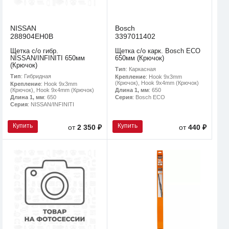
NISSAN
Bosch
288904EH0B
3397011402
Щетка с/о гибр.
Щетка с/о карк. Bosch ECO
NISSAN/INFINITI 650мм
650мм (Крючок)
(Крючок)
Тип
: Каркасная
Тип
: Гибридная
Крепление
: Hook 9x3mm
(Крючок), Hook 9x4mm (Крючок)
Крепление
: Hook 9x3mm
(Крючок), Hook 9x4mm (Крючок)
Длина 1, мм
: 650
Длина 1, мм
: 650
Серия
: Bosch ECO
Серия
: NISSAN/INFINITI
Купить
Купить
от
2 350 ₽
от
440 ₽