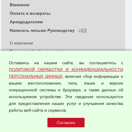
Вакансии
Оплата и возвраты
Арендодателям
Написать письмо Руководству
О компании
Политика обработки и конфиденциальности
персональных данных
Оставаясь на нашем сайте, вы соглашаетесь с
Согласием на обработку персональных данных
ПОЛИТИКОЙ ОБРАБОТКИ И КОНФИДЕНЦИАЛЬНОСТИ
Оферта оптовой купли-продажи
ПЕРСОНАЛЬНЫХ ДАННЫХ
, включая сбор информации о
Публичная оферта
вашем местоположении, типе, языке и версии
операционной системы и браузера, а также данных об
используемом устройстве. Эти сведения используются
для предоставления наших услуг и улучшения качества
© 2026 ООО "Феникс"
работы веб-сайта и сервисов.
Все права защищены.