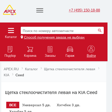
+7 (495) 150-18-88
Поиск по номеру автозапчасти
Каталог
Способ получения заказа не выбран
Подбор
Корзина
Заказы
Гараж
Войти
APEX.RU
Каталог
Щетка стеклоочистителя левая
KIA
Ceed
Щетка стеклоочистителя левая на KIA Ceed
ВСЕ
Универсал 5 дв.
Хэтчбек 3 дв.
Хэтчбек 5 дв.