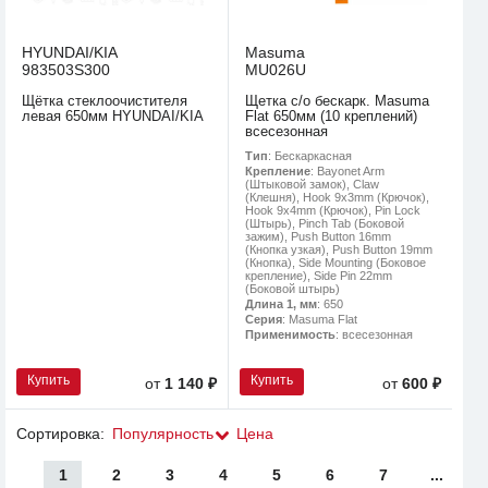
HYUNDAI/KIA
Masuma
983503S300
MU026U
Щётка стеклоочистителя
Щетка с/о бескарк. Masuma
левая 650мм HYUNDAI/KIA
Flat 650мм (10 креплений)
всесезонная
Тип
: Бескаркасная
Крепление
: Bayonet Arm
(Штыковой замок), Claw
(Клешня), Hook 9x3mm (Крючок),
Hook 9x4mm (Крючок), Pin Lock
(Штырь), Pinch Tab (Боковой
зажим), Push Button 16mm
(Кнопка узкая), Push Button 19mm
(Кнопка), Side Mounting (Боковое
крепление), Side Pin 22mm
(Боковой штырь)
Длина 1, мм
: 650
Серия
: Masuma Flat
Применимость
: всесезонная
Купить
Купить
от
1 140 ₽
от
600 ₽
Сортировка:
Популярность
Цена
1
2
3
4
5
6
7
...