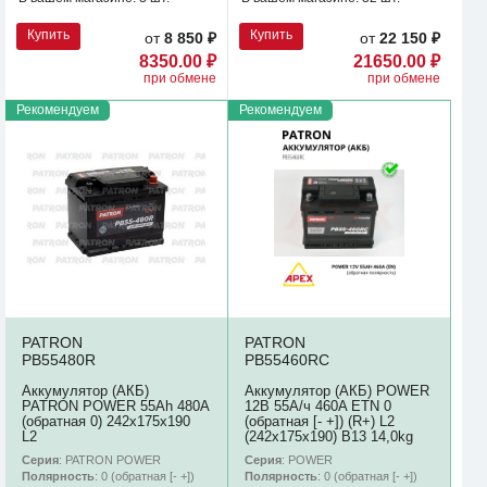
Купить
Купить
от
8 850 ₽
от
22 150 ₽
8350.00 ₽
21650.00 ₽
при обмене
при обмене
Рекомендуем
Рекомендуем
PATRON
PATRON
PB55480R
PB55460RC
Аккумулятор (АКБ)
Аккумулятор (АКБ) POWER
PATRON POWER 55Ah 480A
12В 55А/ч 460A ETN 0
(обратная 0) 242x175x190
(обратная [- +]) (R+) L2
L2
(242х175х190) B13 14,0kg
Серия
: PATRON POWER
Серия
: POWER
Полярность
: 0 (обратная [- +])
Полярность
: 0 (обратная [- +])