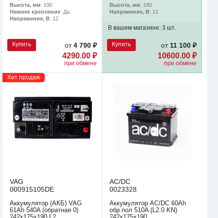
Высота, мм
: 190
Высота, мм
: 190
Нижнее крепление
: Да
Напряжение, В
: 12
Напряжение, В
: 12
В вашем магазине:
3 шт.
Купить
Купить
от
4 790 ₽
от
11 100 ₽
4290.00 ₽
10600.00 ₽
при обмене
при обмене
Хит продаж
VAG
AC/DC
000915105DE
0023328
Аккумулятор (АКБ) VAG
Аккумулятор AC/DC 60Ah
61Ah 540A (обратная 0)
обр.пол 510A (L2.0 KN)
242x175x190 L2
242х175х190