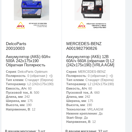
DelcoParts
MERCEDES-BENZ
20010003
A001982790826
Аккумулятор (АКБ) 60Ач
Аккумулятор (АКБ) 12В
500А 242х175х190
60А/ч 660A (обратная 0) L2
Обратная Полярность
(242х175х190) [VRLA AGM]
Серия
: DelcoParts Optimum
Серия
: MERCEDES-BENZ
Полярность
: 0 (обратная [- +])
Полярность
: 0 (обратная [- +])
Тип клемм
: Стандарт (Европа)
Тип клемм
: Стандарт (Европа)
Типоразмер
: L2 (242х175х190)
Типоразмер
: L2 (242х175х190)
Емкость, А/ч
: 60
Емкость, А/ч
: 60
Пусковой ток, А
: 500
Пусковой ток, А
: 660
Длина, мм
: 242
Длина, мм
: 242
Ширина, мм
: 175
Ширина, мм
: 175
Высота, мм
: 190
Высота, мм
: 190
Напряжение, В
: 12
Технологии
: VRLA AGM
Нижнее крепление
: Да
Start-Stop
: Да
Напряжение, В
: 12
В вашем магазине:
3 шт.
В вашем магазине:
32 шт.