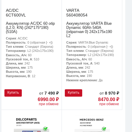
AC/DC
VARTA
6CT600VL
560408054
Аккумулятор AC/DC 60 обр
Аккумулятор VARTA Blue
(L2.0, KN) (242*175*190)
Dynamic 60Ah 540A
(510А)
(обратная 0) 242x175x190
L2
Серия
: AC/DC
Серия
: VARTA Blue Dynamic
Полярность
: 0 (обратная [- +])
Полярность
: 0 (обратная [- +])
Тип клемм
: Стандарт (Европа)
Тип клемм
: Стандарт (Европа)
Типоразмер
: L2 (242х175х190)
Типоразмер
: L2 (242х175х190)
Емкость, А/ч
: 60
Емкость, А/ч
: 60
Пусковой ток, А
: 510
Пусковой ток, А
: 540
Длина, мм
: 242
Длина, мм
: 242
Ширина, мм
: 175
Ширина, мм
: 175
Высота, мм
: 190
Высота, мм
: 190
Напряжение, В
: 12
Нижнее крепление
: Да
Купить
Купить
от
7 490 ₽
от
8 970 ₽
6990.00 ₽
8470.00 ₽
при обмене
при обмене