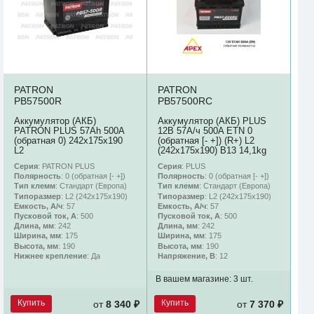
PATRON
PATRON
PB57500R
PB57500RC
Аккумулятор (АКБ)
Аккумулятор (АКБ) PLUS
PATRON PLUS 57Ah 500A
12В 57А/ч 500A ETN 0
(обратная 0) 242x175x190
(обратная [- +]) (R+) L2
L2
(242х175х190) B13 14,1kg
Серия
: PATRON PLUS
Серия
: PLUS
Полярность
: 0 (обратная [- +])
Полярность
: 0 (обратная [- +])
Тип клемм
: Стандарт (Европа)
Тип клемм
: Стандарт (Европа)
Типоразмер
: L2 (242х175х190)
Типоразмер
: L2 (242х175х190)
Емкость, А/ч
: 57
Емкость, А/ч
: 57
Пусковой ток, А
: 500
Пусковой ток, А
: 500
Длина, мм
: 242
Длина, мм
: 242
Ширина, мм
: 175
Ширина, мм
: 175
Высота, мм
: 190
Высота, мм
: 190
Нижнее крепление
: Да
Напряжение, В
: 12
В вашем магазине:
3 шт.
Купить
Купить
от
8 340 ₽
от
7 370 ₽