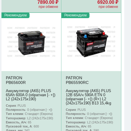
7890.00 ₽
6920.00 ₽
при обмене
при обмене
Рекомендуем
Рекомендуем
PATRON
PATRON
PB65600R
PB65590RC
Аккумулятор (АКБ) PLUS
Аккумулятор (АКБ) PLUS
65Ah 600A 0 (обратная [- +])
12В 65А/ч 590A ETN 0
L2 (242х175х190)
(обратная [- +]) (R+) L2
(242х175х190) B13 15,4kg
Серия
: PLUS
Серия
: PLUS
Полярность
: 0 (обратная [- +])
Полярность
: 0 (обратная [- +])
Тип клемм
: Стандарт (Европа)
Тип клемм
: Стандарт (Европа)
Типоразмер
: L2 (242х175х190)
Типоразмер
: L2 (242х175х190)
Емкость, А/ч
: 65
Емкость, А/ч
: 65
Пусковой ток, А
: 600
Пусковой ток, А
: 590
Длина, мм
: 242