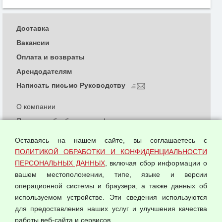
Доставка
Вакансии
Оплата и возвраты
Арендодателям
Написать письмо Руководству
О компании
Политика обработки и конфиденциальности
персональных данных
Оставаясь на нашем сайте, вы соглашаетесь с
Согласием на обработку персональных данных
ПОЛИТИКОЙ ОБРАБОТКИ И КОНФИДЕНЦИАЛЬНОСТИ
Оферта оптовой купли-продажи
ПЕРСОНАЛЬНЫХ ДАННЫХ
, включая сбор информации о
Публичная оферта
вашем местоположении, типе, языке и версии
операционной системы и браузера, а также данных об
используемом устройстве. Эти сведения используются
для предоставления наших услуг и улучшения качества
© 2026 ООО "Феникс"
работы веб-сайта и сервисов.