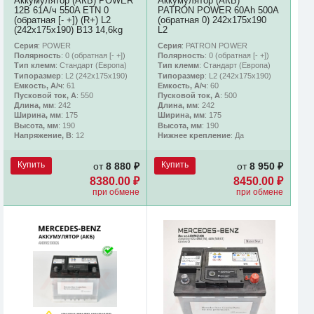
Аккумулятор (АКБ) POWER
Аккумулятор (АКБ)
12В 61А/ч 550A ETN 0
PATRON POWER 60Ah 500A
(обратная [- +]) (R+) L2
(обратная 0) 242x175x190
(242х175х190) B13 14,6kg
L2
Серия
: POWER
Серия
: PATRON POWER
Полярность
: 0 (обратная [- +])
Полярность
: 0 (обратная [- +])
Тип клемм
: Стандарт (Европа)
Тип клемм
: Стандарт (Европа)
Типоразмер
: L2 (242х175х190)
Типоразмер
: L2 (242х175х190)
Емкость, А/ч
: 61
Емкость, А/ч
: 60
Пусковой ток, А
: 550
Пусковой ток, А
: 500
Длина, мм
: 242
Длина, мм
: 242
Ширина, мм
: 175
Ширина, мм
: 175
Высота, мм
: 190
Высота, мм
: 190
Напряжение, В
: 12
Нижнее крепление
: Да
Купить
Купить
от
8 880 ₽
от
8 950 ₽
8380.00 ₽
8450.00 ₽
при обмене
при обмене