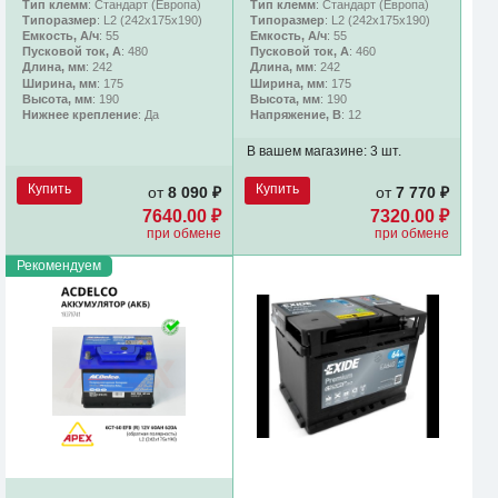
Тип клемм
: Стандарт (Европа)
Тип клемм
: Стандарт (Европа)
Типоразмер
: L2 (242х175х190)
Типоразмер
: L2 (242х175х190)
Емкость, А/ч
: 55
Емкость, А/ч
: 55
Пусковой ток, А
: 480
Пусковой ток, А
: 460
Длина, мм
: 242
Длина, мм
: 242
Ширина, мм
: 175
Ширина, мм
: 175
Высота, мм
: 190
Высота, мм
: 190
Нижнее крепление
: Да
Напряжение, В
: 12
В вашем магазине:
3 шт.
Купить
Купить
от
8 090 ₽
от
7 770 ₽
7640.00 ₽
7320.00 ₽
при обмене
при обмене
Рекомендуем