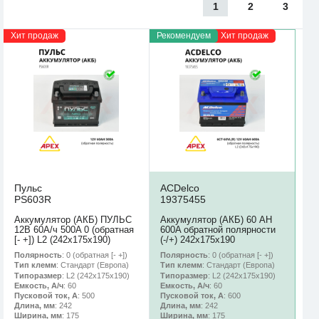
1
2
3
Хит продаж
Рекомендуем
Хит продаж
Пульс
ACDelco
PS603R
19375455
Аккумулятор (АКБ) ПУЛЬС
Аккумулятор (АКБ) 60 AH
12В 60А/ч 500A 0 (обратная
600A обратной полярности
[- +]) L2 (242х175х190)
(-/+) 242х175х190
Полярность
: 0 (обратная [- +])
Полярность
: 0 (обратная [- +])
Тип клемм
: Стандарт (Европа)
Тип клемм
: Стандарт (Европа)
Типоразмер
: L2 (242х175х190)
Типоразмер
: L2 (242х175х190)
Емкость, А/ч
: 60
Емкость, А/ч
: 60
Пусковой ток, А
: 500
Пусковой ток, А
: 600
Длина, мм
: 242
Длина, мм
: 242
Ширина, мм
: 175
Ширина, мм
: 175