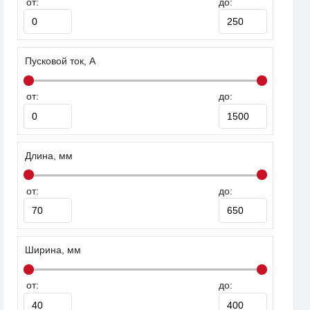
от:
до:
Пусковой ток, А
от:
до:
Длина, мм
от:
до:
Ширина, мм
от:
до: