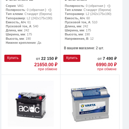
Серия
: VAG
Полярность
: 0 (обратная [- +])
Полярность
: 0 (обратная [- +])
Тип клемм
: Стандарт (Европа)
Тип клемм
: Стандарт (Европа)
Типоразмер
: L2 (242х175х190)
Типоразмер
: L2 (242х175х190)
Емкость, А/ч
: 60
Емкость, А/ч
: 61
Пусковой ток, А
: 510
Пусковой ток, А
: 540
Длина, мм
: 242
Длина, мм
: 242
Ширина, мм
: 175
Ширина, мм
: 175
Высота, мм
: 190
Высота, мм
: 190
Напряжение, В
: 12
Нижнее крепление
: Да
В вашем магазине:
2 шт.
Купить
Купить
от
22 150 ₽
от
7 490 ₽
21650.00 ₽
6990.00 ₽
при обмене
при обмене