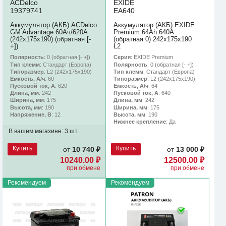
ACDelco
EXIDE
19379741
EA640
Аккумулятор (АКБ) ACDelco
Аккумулятор (АКБ) EXIDE
GM Advantage 60Ач/620А
Premium 64Ah 640A
(242х175х190) (обратная [-
(обратная 0) 242x175x190
+])
L2
Полярность
: 0 (обратная [- +])
Серия
: EXIDE Premium
Тип клемм
: Стандарт (Европа)
Полярность
: 0 (обратная [- +])
Типоразмер
: L2 (242х175х190)
Тип клемм
: Стандарт (Европа)
Емкость, А/ч
: 60
Типоразмер
: L2 (242х175х190)
Пусковой ток, А
: 620
Емкость, А/ч
: 64
Длина, мм
: 242
Пусковой ток, А
: 640
Ширина, мм
: 175
Длина, мм
: 242
Высота, мм
: 190
Ширина, мм
: 175
Напряжение, В
: 12
Высота, мм
: 190
Нижнее крепление
: Да
В вашем магазине:
3 шт.
Купить
Купить
от
10 740 ₽
от
13 000 ₽
10240.00 ₽
12500.00 ₽
при обмене
при обмене
Рекомендуем
Рекомендуем