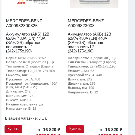
MERCEDES-BENZ
MERCEDES-BENZ
A000982300826
A0009823008
Аккумулятор (АКБ) 12В
Аккумулятор (АКБ) 12В
62А/ч 480A (EN) 440A
62А/ч 480A (EN) 440A
(SAE/GS) обратная
(SAE/GS) обратная
полярность L2
полярность L2
(242х175х190)
(242х175х190)
Серия
: MERCEDES-BENZ
Полярность
: 0 (обратная [- +])
Полярность
: 0 (обратная [- +])
Тип клемм
: Стандарт (Европа)
Тип клемм
: Стандарт (Европа)
Типоразмер
: L2 (242х175х190)
Типоразмер
: L2 (242х175х190)
Емкость, А/ч
: 62
Емкость, А/ч
: 62
Пусковой ток, А
: 440
Пусковой ток, А
: 480
Длина, мм
: 242
Пусковой ток (описание)
: 480A
Ширина, мм
: 175
(EN), 440A (SAE/GS)
Высота, мм
: 190
Длина, мм
: 242
Напряжение, В
: 12
Ширина, мм
: 175
Высота, мм
: 190
Нижнее крепление
: Да
Напряжение, В
: 12
В вашем магазине:
6 шт.
Купить
Купить
от
16 820 ₽
от
16 820 ₽