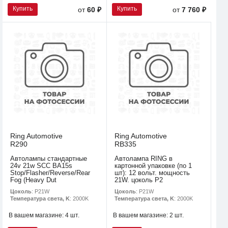
Купить
Купить
от
60 ₽
от
7 760 ₽
Ring Automotive
Ring Automotive
R290
RB335
Автолампы стандартные
Автолампа RING в
24v 21w SCC BA15s
картонной упаковке (по 1
Stop/Flasher/Reverse/Rear
шт): 12 вольт. мощность
Fog (Heavy Dut
21W. цоколь P2
Цоколь
: P21W
Цоколь
: P21W
Температура света, K
: 2000K
Температура света, K
: 2000K
В вашем магазине:
4 шт.
В вашем магазине:
2 шт.