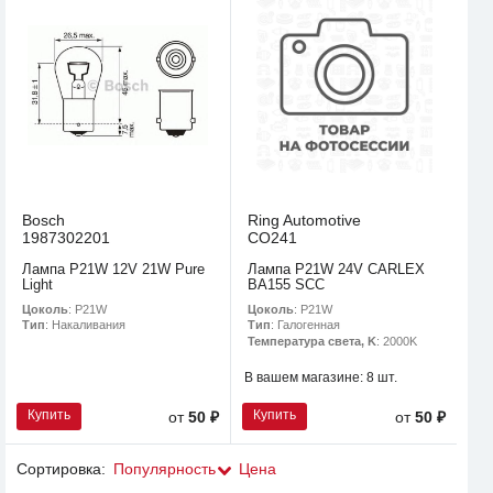
Bosch
Ring Automotive
1987302201
CO241
Лампа P21W 12V 21W Pure
Лампа P21W 24V CARLEX
Light
BA155 SCC
Цоколь
: P21W
Цоколь
: P21W
Тип
: Накаливания
Тип
: Галогенная
Температура света, K
: 2000K
В вашем магазине:
8 шт.
Купить
Купить
от
50 ₽
от
50 ₽
Сортировка:
Популярность
Цена