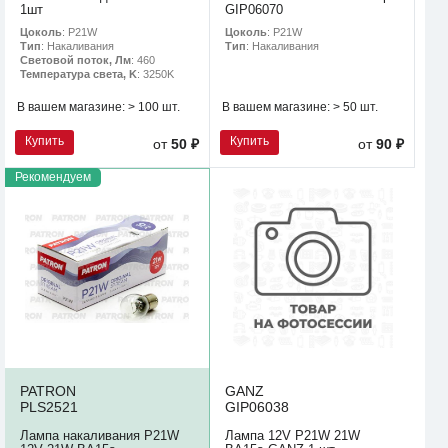
1шт
GIP06070
Цоколь
: P21W
Цоколь
: P21W
Тип
: Накаливания
Тип
: Накаливания
Световой поток, Лм
: 460
Температура света, K
: 3250K
В вашем магазине:
> 100 шт.
В вашем магазине:
> 50 шт.
Купить
Купить
от
50 ₽
от
90 ₽
Рекомендуем
PATRON
GANZ
PLS2521
GIP06038
Лампа накаливания P21W
Лампа 12V P21W 21W