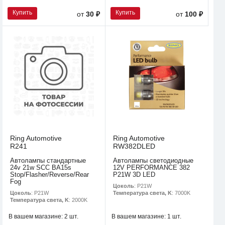
Купить
Купить
от
30 ₽
от
100 ₽
Ring Automotive
Ring Automotive
R241
RW382DLED
Автолампы стандартные
Автолампы светодиодные
24v 21w SCC BA15s
12V PERFORMANCE 382
Stop/Flasher/Reverse/Rear
P21W 3D LED
Fog
Цоколь
: P21W
Цоколь
: P21W
Температура света, K
: 7000K
Температура света, K
: 2000K
В вашем магазине:
2 шт.
В вашем магазине:
1 шт.