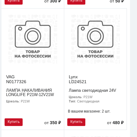
Купить
Купить
от
300 ₽
от
50 ₽
VAG
Lynx
N0177326
LD24521
ЛАМПА НАКАЛИВАНИЯ
Лампа светодиодная 24V
LONGLIFE P21W-12V21W
Цоколь
: P21W
Цоколь
: P21W
Тип
: Светодиодная
В вашем магазине:
2 шт.
Купить
Купить
от
350 ₽
от
480 ₽