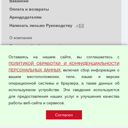
Вакансии
Оплата и возвраты
Арендодателям
Написать письмо Руководству
О компании
Политика обработки и конфиденциальности
персональных данных
Оставаясь на нашем сайте, вы соглашаетесь с
Согласием на обработку персональных данных
ПОЛИТИКОЙ ОБРАБОТКИ И КОНФИДЕНЦИАЛЬНОСТИ
Оферта оптовой купли-продажи
ПЕРСОНАЛЬНЫХ ДАННЫХ
, включая сбор информации о
Публичная оферта
вашем местоположении, типе, языке и версии
операционной системы и браузера, а также данных об
используемом устройстве. Эти сведения используются
для предоставления наших услуг и улучшения качества
© 2026 ООО "Феникс"
работы веб-сайта и сервисов.
Все права защищены.