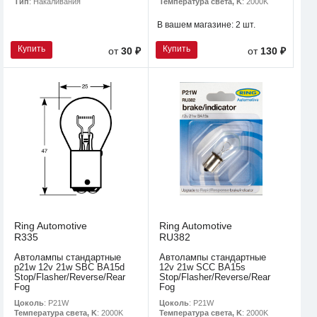
Тип
: Накаливания
Температура света, K
: 2000K
В вашем магазине:
2 шт.
Купить
Купить
от
30 ₽
от
130 ₽
Ring Automotive
Ring Automotive
R335
RU382
Автолампы стандартные
Автолампы стандартные
p21w 12v 21w SBC BA15d
12v 21w SCC BA15s
Stop/Flasher/Reverse/Rear
Stop/Flasher/Reverse/Rear
Fog
Fog
Цоколь
: P21W
Цоколь
: P21W
Температура света, K
: 2000K
Температура света, K
: 2000K