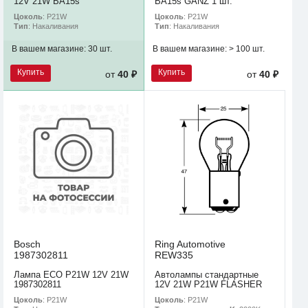
12V 21W BA15s
BA15s GANZ 1 шт.
Цоколь
: P21W
Цоколь
: P21W
Тип
: Накаливания
Тип
: Накаливания
В вашем магазине:
30 шт.
В вашем магазине:
> 100 шт.
Купить
Купить
от
40 ₽
от
40 ₽
Bosch
Ring Automotive
1987302811
REW335
Лампа ECO P21W 12V 21W
Автолампы стандартные
1987302811
12V 21W P21W FLASHER
Цоколь
: P21W
Цоколь
: P21W