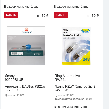
В вашем магазине:
1 шт.
В вашем магазине:
1 шт.
Купить
Купить
от
50 ₽
от
50 ₽
Диалуч
Ring Automotive
92229BLUE
RW241
Автолампа BAU15s PB21w
Лампа P21W (блистер 2шт)
12V BLUE
24V 21W
Цоколь
: P21W
Цоколь
: P21W
Температура света, K
: 2000K
В вашем магазине:
2 шт.