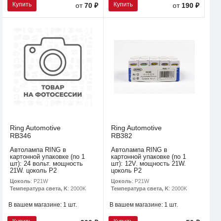
Купить
Купить
от
70 ₽
от
190 ₽
Ring Automotive
Ring Automotive
RB346
RB382
Автолампа RING в
Автолампа RING в
картонной упаковке (по 1
картонной упаковке (по 1
шт): 24 вольт. мощность
шт): 12V. мощность 21W.
21W. цоколь P2
цоколь P2
Цоколь
: P21W
Цоколь
: P21W
Температура света, K
: 2000K
Температура света, K
: 2000K
В вашем магазине:
1 шт.
В вашем магазине:
1 шт.