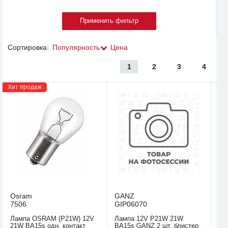
Сортировка:
Популярность
Цена
1
2
3
4
Хит продаж
Osram
GANZ
7506
GIP06070
Лампа OSRAM (P21W) 12V
Лампа 12V P21W 21W
21W BA15s одн. контакт
BA15s GANZ 2 шт. блистер