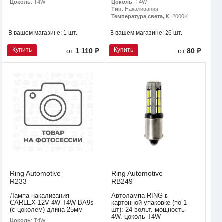
Цоколь
: T4W
Цоколь
: T4W
Тип
: Накаливания
Температура света, K
: 2000K
В вашем магазине:
1 шт.
В вашем магазине:
26 шт.
Купить
Купить
от
1 110 ₽
от
80 ₽
Ring Automotive
Ring Automotive
R233
RB249
Лампа накаливания
Автолампа RING в
CARLEX 12V 4W T4W BA9s
картонной упаковке (по 1
(с цоколем) длина 25мм
шт): 24 вольт. мощность
4W. цоколь T4W
Цоколь
: T4W