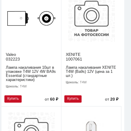
Valeo
XENITE
032223
1007061
Лампа накаливания 10шт в
Лампа накаливания XENITE
упаковке T4W 12V 4W BA9s
T4W (Ba9s) 12V (цена за 1
Essential (стандартные
шт.)
характеристики)
Цоколь
: T4W
Цоколь
: T4W
Купить
Купить
от
60 ₽
от
20 ₽