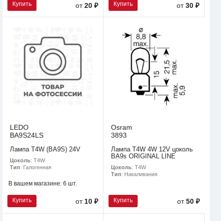
Купить
Купить
от
20 ₽
от
30 ₽
LEDO
Osram
BA9S24LS
3893
Лампа T4W (BA9S) 24V
Лампа T4W 4W 12V цоколь
BA9s ORIGINAL LINE
Цоколь
: T4W
Цоколь
: T4W
Тип
: Галогенная
Тип
: Накаливания
В вашем магазине:
6 шт.
Купить
Купить
от
10 ₽
от
50 ₽