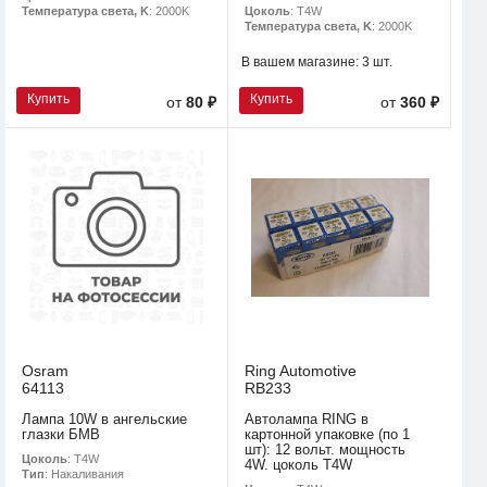
Цоколь
: T4W
Температура света, K
: 2000K
Температура света, K
: 2000K
В вашем магазине:
3 шт.
Купить
Купить
от
80 ₽
от
360 ₽
Osram
Ring Automotive
64113
RB233
Лампа 10W в ангельские
Автолампа RING в
глазки БМВ
картонной упаковке (по 1
шт): 12 вольт. мощность
Цоколь
: T4W
4W. цоколь T4W
Тип
: Накаливания