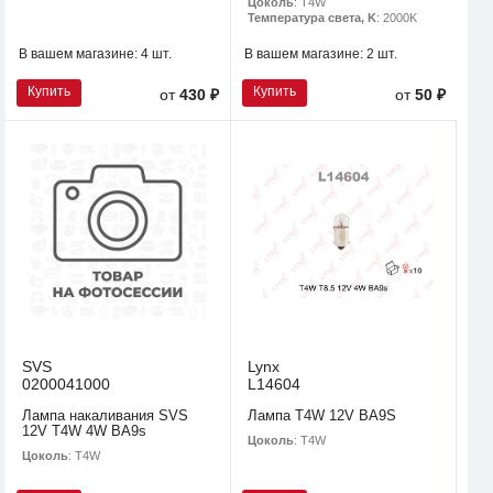
Цоколь
: T4W
Температура света, K
: 2000K
В вашем магазине:
4 шт.
В вашем магазине:
2 шт.
Купить
Купить
от
430 ₽
от
50 ₽
SVS
Lynx
0200041000
L14604
Лампа накаливания SVS
Лампа T4W 12V BA9S
12V T4W 4W BA9s
Цоколь
: T4W
Цоколь
: T4W