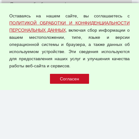
Политика обработки и конфиденциальности
персональных данных
Оставаясь на нашем сайте, вы соглашаетесь с
Согласием на обработку персональных данных
ПОЛИТИКОЙ ОБРАБОТКИ И КОНФИДЕНЦИАЛЬНОСТИ
Оферта оптовой купли-продажи
ПЕРСОНАЛЬНЫХ ДАННЫХ
, включая сбор информации о
Публичная оферта
вашем местоположении, типе, языке и версии
операционной системы и браузера, а также данных об
используемом устройстве. Эти сведения используются
для предоставления наших услуг и улучшения качества
© 2026 ООО "Феникс"
работы веб-сайта и сервисов.
Все права защищены.