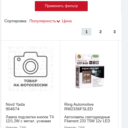
Сортировка:
Популярность
Цена
1
2
3
Nord Yada
Ring Automotive
904674
RW2336FSLED
Лампа подсветки кнопок T4
Автолампы светодиодные
12/1.2W с метал. усиками
Filament 233 T5W 12v LED
Цоколь
: T4W
Цоколь
: T4W