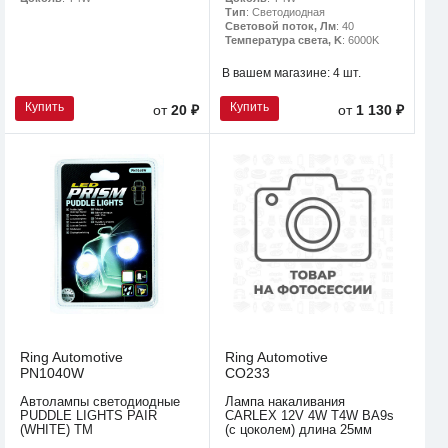
Тип
: Светодиодная
Световой поток, Лм
: 40
Температура света, K
: 6000K
В вашем магазине:
4 шт.
Купить
Купить
от
20 ₽
от
1 130 ₽
Ring Automotive
Ring Automotive
PN1040W
CO233
Автолампы светодиодные
Лампа накаливания
PUDDLE LIGHTS PAIR
CARLEX 12V 4W T4W BA9s
(WHITE) TM
(с цоколем) длина 25мм