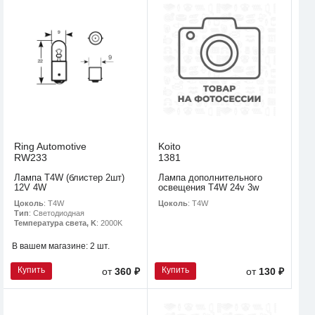
Ring Automotive
Koito
RW233
1381
Лампа T4W (блистер 2шт)
Лампа дополнительного
12V 4W
освещения T4W 24v 3w
Цоколь
: T4W
Цоколь
: T4W
Тип
: Светодиодная
Температура света, K
: 2000K
В вашем магазине:
2 шт.
Купить
Купить
от
360 ₽
от
130 ₽