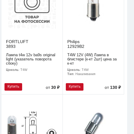
FORTLUFT
Philips
3893
12929B2
Лампа t4w 12v ba9s original
T4W 12V (4W) Лампа в
light (указатель поворота
блистере (к-кт 2шт) цена за
сбоку)
к-кт
Цоколь
: T4W
Цоколь
: T4W
Тип
: Накаливания
Купить
Купить
от
30 ₽
от
130 ₽