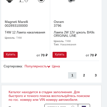
Magneti Marelli
Osram
002893100000
3796
T4W 12 Лампа накаливания
Лампа 2W 12V цоколь BA9s
ORIGINAL LINE
Цоколь
: T4W
Цоколь
: T4W
Тип
: Накаливания
Купить
Купить
от
70 ₽
от
70 ₽
Сортировка:
Популярность
Цена
1
2
3
Каталог находится в стадии заполнения. Для
быстрого и точного поиска воспользуйтесь поиском
по гос. номеру или VIN номеру автомобиля.