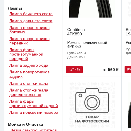
Лампы
Лампа ближнего света
Лампа дальнего света
Лампа поворотников
Contitech
Bo
боковых
4PK850
19
Лампа поворотников
Ремень поликлиновый
Ре
передних
4PK850
Ру
Лампа фары
Ручейков
: 4
Дл
противотуманной
Длина
: 850
передней
Лампа заднего хода
Купить
К
от
560 ₽
Лампа поворотников
задних
Лампа стоп-сигнала
Лампа стоп-сигнала
дополнительная
Лампа фары
противотуманной задней
Лампа подсветки номера
Мойка и Очистка
Щетка стеклоочистителя