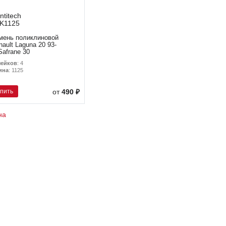
ntitech
K1125
мень поликлиновой
nault Laguna 20 93-
Safrane 30
чейков
: 4
ина
: 1125
упить
от
490 ₽
на