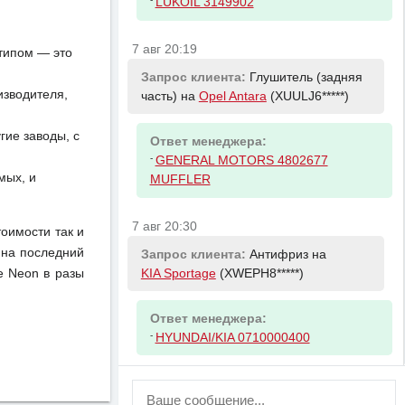
LUKOIL 3149902
7 авг 20:19
отипом — это
Запрос клиента:
Глушитель (задняя
изводителя,
часть) на
Opel Antara
(XUULJ6*****)
ие заводы, с
Ответ менеджера:
-
GENERAL MOTORS 4802677
мых, и
MUFFLER
7 авг 20:30
тоимости так и
 на последний
Запрос клиента:
Антифриз на
KIA Sportage
(XWEPH8*****)
e Neon в разы
Ответ менеджера:
-
HYUNDAI/KIA 0710000400
ВНИМАНИЕ!