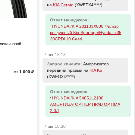
на
KIA Cerato
(XWEFX4*****)
Ответ менеджера:
-
HYUNDAI/KIA 281133X000 Фильтр
воздушный Kia Sportage/Hyndai ix35
20CRDi 10 Ceed
ликлиновой
7 авг 18:13
0
Запрос клиента:
Амортизатор
передний правый на
KIA K5
от
1 000 ₽
(XWEG34*****)
Ответ менеджера:
-
HYUNDAI/KIA 54651L2100
АМОРТИЗАТОР ПЕР ПРАВ OPTIMA
2.0Л
7 авг 18:30