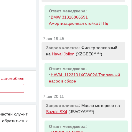
Ответ менеджера:
-
BMW 31316866591
Амортизационная стойка Л Пд
7 авг 19:45
Запрос клиента:
Фильтр топливный
на
Haval Jolion
(XZGEE0*****)
Ответ менеджера:
-
HAVAL 1123101XGW02A Топливный
у автомобиля.
насос в сборе
7 авг 20:11
Запрос клиента:
Масло моторное на
Suzuki SX4
(JSAGYA*****)
пчастей служит
 обратиться к
Ответ менеджера:
-