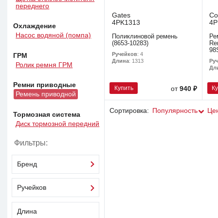
переднего
Gates
Co
4PK1313
4P
Охлаждение
Насос водяной (помпа)
Поликлиновой ремень
Ре
(8653-10283)
Re
98
Ручейков
: 4
ГРМ
Ру
Длина
: 1313
Ролик ремня ГРМ
Дл
Ремни приводные
Купить
К
от
940 ₽
Ремень приводной
Сортировка:
Популярность
Це
Тормозная система
Диск тормозной передний
Фильтры:
Бренд
Ручейков
Длина