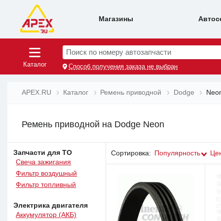
Магазины
Автос
Поиск по номеру автозапчасти
Каталог
Способ получения заказа не выбран
APEX.RU
Каталог
Ремень приводной
Dodge
Neo
Ремень приводной на Dodge Neon
Запчасти для ТО
Сортировка:
Популярность
Це
Свеча зажигания
Фильтр воздушный
Фильтр топливный
Электрика двигателя
Аккумулятор (АКБ)