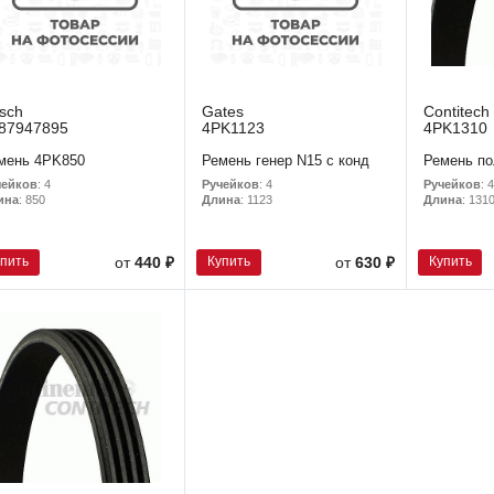
sch
Gates
Contitech
87947895
4PK1123
4PK1310
мень 4PK850
Ремень генер N15 с конд
Ремень по
чейков
: 4
Ручейков
: 4
Ручейков
: 4
ина
: 850
Длина
: 1123
Длина
: 131
упить
Купить
Купить
от
440 ₽
от
630 ₽