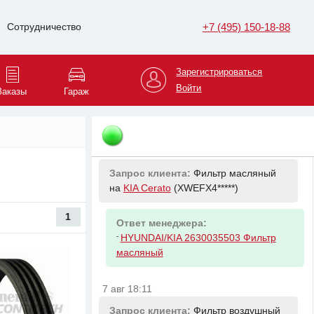
Запрос клиента:
Жидкость ГУР на
+7 (495) 150-18-88
Сотрудничество
ниссан алмера классик 2008 года 1
литр на
Mazda 3
(JMZBK1*****)
Зарегистрироваться
Ответ менеджера:
Войти
Заказы
Гараж
-
NISSAN KLF5000001 Жидкость ГУР
Nissan PSF (1л.) ЖБ (красная)
7 авг 18:10
Запрос клиента:
Фильтр масляный
на
KIA Cerato
(XWEFX4*****)
1
Ответ менеджера:
-
HYUNDAI/KIA 2630035503 Фильтр
масляный
7 авг 18:11
Запрос клиента:
Фильтр воздушный