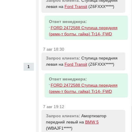
Запрос клиента:
Ступица передняя
левая на
Ford Transit
(Z6FXXX*****)
Ответ менеджера:
-
FORD 2472588 Ступица передняя
(ремк-т болты. гайка) Tr14- FWD
7 авг 18:30
Запрос клиента:
Ступица передняя
левая на
Ford Transit
(Z6FXXX*****)
1
Ответ менеджера:
-
FORD 2472588 Ступица передняя
(ремк-т болты. гайка) Tr14- FWD
7 авг 19:12
Запрос клиента:
Амортизатор
передний левый на
BMW 5
(WBAJF1*****)