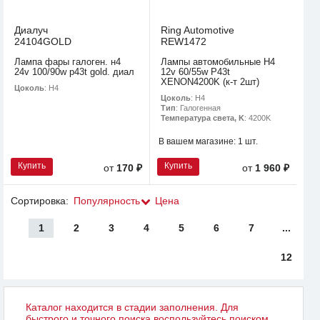
Диалуч
Ring Automotive
24104GOLD
REW1472
Лампа фары галоген. н4
Лампы автомобильные H4
24v 100/90w p43t gold. диал
12v 60/55w P43t
XENON4200K (к-т 2шт)
Цоколь
: H4
Цоколь
: H4
Тип
: Галогенная
Температура света, K
: 4200K
В вашем магазине:
1 шт.
Купить
Купить
от
170 ₽
от
1 960 ₽
Сортировка:
Популярность
Цена
1
2
3
4
5
6
7
...
12
Каталог находится в стадии заполнения. Для
быстрого и точного поиска воспользуйтесь поиском