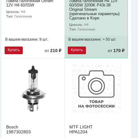
Лампа галогенная Osram
Лампа галогенная H4 12V
12V H4 60/55W
60/55W 3200K P43t-38
Original Stream
Цоколь
: H4
(оригинальные параметры)
Тип
: Галогенная
Сделано в Коре
Цоколь
: H4
Тип
: Галогенная
В вашем магазине:
9 шт.
В вашем магазине:
> 50 шт.
Купить
Купить
от
210 ₽
от
170 ₽
Bosch
MTF LIGHT
1987302803
HPA1204