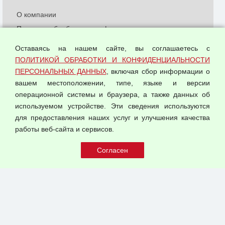
О компании
Политика обработки и конфиденциальности
персональных данных
Оставаясь на нашем сайте, вы соглашаетесь с
Согласием на обработку персональных данных
ПОЛИТИКОЙ ОБРАБОТКИ И КОНФИДЕНЦИАЛЬНОСТИ
Оферта оптовой купли-продажи
ПЕРСОНАЛЬНЫХ ДАННЫХ
, включая сбор информации о
Публичная оферта
вашем местоположении, типе, языке и версии
операционной системы и браузера, а также данных об
используемом устройстве. Эти сведения используются
для предоставления наших услуг и улучшения качества
© 2026 ООО "Феникс"
работы веб-сайта и сервисов.
Все права защищены.