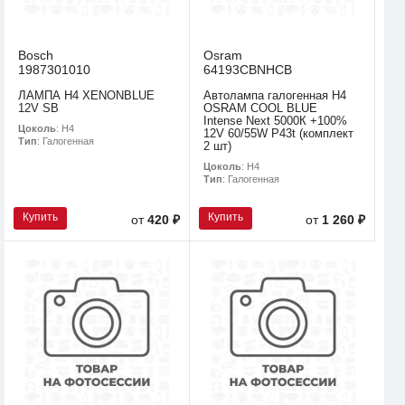
Bosch
Osram
1987301010
64193CBNHCB
ЛАМПА H4 XENONBLUE
Автолампа галогенная H4
12V SB
OSRAM COOL BLUE
Intense Next 5000К +100%
Цоколь
: H4
12V 60/55W P43t (комплект
Тип
: Галогенная
2 шт)
Цоколь
: H4
Тип
: Галогенная
Купить
Купить
от
420 ₽
от
1 260 ₽