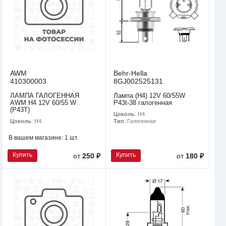
AWM
Behr-Hella
410300003
8GJ002525131
ЛАМПА ГАЛОГЕННАЯ
Лампа (H4) 12V 60/55W
AWM H4 12V 60/55 W
P43t-38 галогенная
(P43T)
Цоколь
: H4
Цоколь
: H4
Тип
: Галогенная
В вашем магазине:
1 шт.
Купить
Купить
от
250 ₽
от
180 ₽