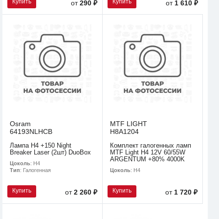
Купить
Купить
от
290 ₽
от
1 610 ₽
Osram
MTF LIGHT
64193NLHCB
H8A1204
Лампа H4 +150 Night
Комплект галогенных ламп
Breaker Laser (2шт) DuoBox
MTF Light H4 12V 60/55W
ARGENTUM +80% 4000K
Цоколь
: H4
Цоколь
: H4
Тип
: Галогенная
Купить
Купить
от
2 260 ₽
от
1 720 ₽