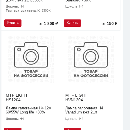
(комплект 2шт)3300К
Standard +30%
Цоколь
: H4
Цоколь
: H4
Температура света, K
: 3300K
Купить
Купить
от
1 800 ₽
от
150 ₽
MTF LIGHT
MTF LIGHT
HS1204
HVN1204
Лампа галогенная H4 12V
Лампа галогенная H4
60/55W Long life +30%
Vanadium к-кт 2шт
Цоколь
: H4
Цоколь
: H4