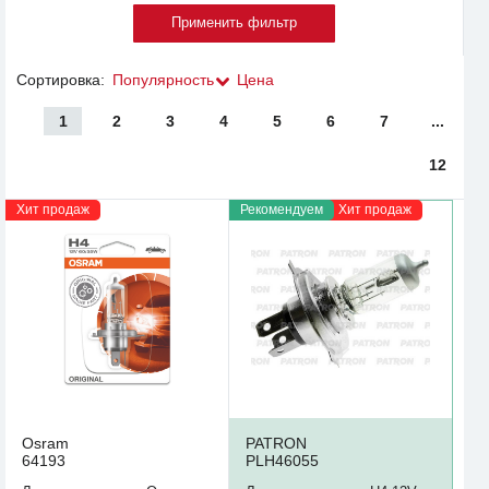
Сортировка:
Популярность
Цена
1
2
3
4
5
6
7
...
12
Хит продаж
Рекомендуем
Хит продаж
Osram
PATRON
64193
PLH46055