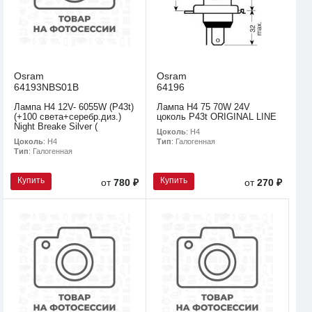
Osram
Osram
64193NBS01B
64196
Лампа H4 12V- 6055W (P43t)
Лампа H4 75 70W 24V
(+100 света+серебр.диз.)
цоколь P43t ORIGINAL LINE
Night Breake Silver (
Цоколь
: H4
Цоколь
: H4
Тип
: Галогенная
Тип
: Галогенная
Купить
Купить
от
780 ₽
от
270 ₽