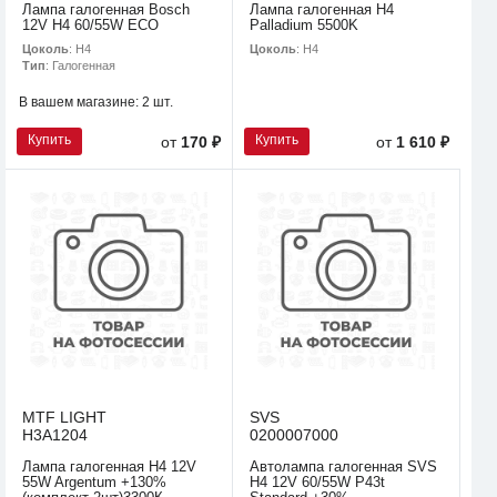
Лампа галогенная Bosch
Лампа галогенная H4
12V H4 60/55W ECO
Palladium 5500K
Цоколь
: H4
Цоколь
: H4
Тип
: Галогенная
В вашем магазине:
2 шт.
Купить
Купить
от
170 ₽
от
1 610 ₽
MTF LIGHT
SVS
H3A1204
0200007000
Лампа галогенная H4 12V
Автолампа галогенная SVS
55W Argentum +130%
H4 12V 60/55W P43t