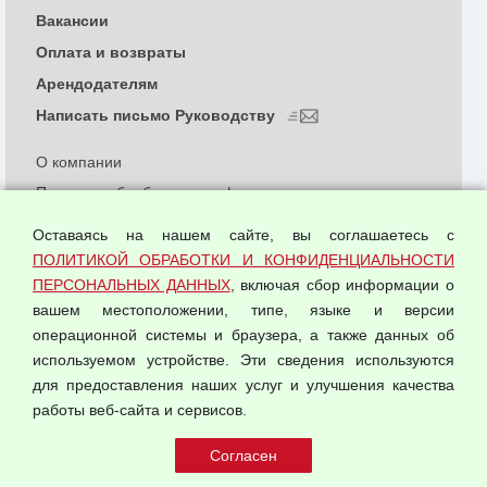
Вакансии
Оплата и возвраты
Арендодателям
Написать письмо Руководству
О компании
Политика обработки и конфиденциальности
персональных данных
Оставаясь на нашем сайте, вы соглашаетесь с
Согласием на обработку персональных данных
ПОЛИТИКОЙ ОБРАБОТКИ И КОНФИДЕНЦИАЛЬНОСТИ
Оферта оптовой купли-продажи
ПЕРСОНАЛЬНЫХ ДАННЫХ
, включая сбор информации о
Публичная оферта
вашем местоположении, типе, языке и версии
операционной системы и браузера, а также данных об
используемом устройстве. Эти сведения используются
для предоставления наших услуг и улучшения качества
© 2026 ООО "Феникс"
работы веб-сайта и сервисов.
Все права защищены.