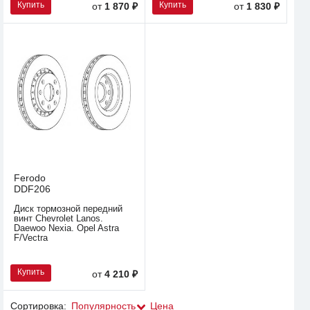
Купить
Купить
от
1 870 ₽
от
1 830 ₽
Ferodo
DDF206
Диск тормозной передний
винт Chevrolet Lanos.
Daewoo Nexia. Opel Astra
F/Vectra
Купить
от
4 210 ₽
Сортировка:
Популярность
Цена