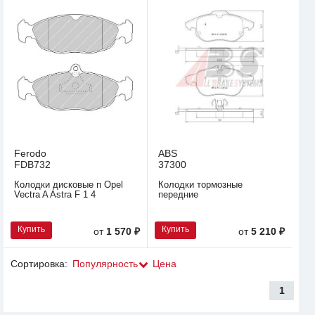
Ferodo
ABS
FDB732
37300
Колодки дисковые п Opel
Колодки тормозные
Vectra A Astra F 1 4
передние
Купить
Купить
от
1 570 ₽
от
5 210 ₽
Сортировка:
Популярность
Цена
1