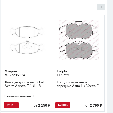
1
Wagner
Delphi
WBP20547A
LP1723
Колодки дисковые п Opel
Колодки тормозные
Vectra A Astra F 1 4i-1 8
передние Astra H / Vectra C
В вашем магазине:
1 шт.
Купить
Купить
от
2 150 ₽
от
2 790 ₽