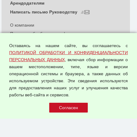
Арендодателям
Написать письмо Руководству
О компании
Политика обработки и конфиденциальности
персональных данных
Оставаясь на нашем сайте, вы соглашаетесь с
Согласием на обработку персональных данных
ПОЛИТИКОЙ ОБРАБОТКИ И КОНФИДЕНЦИАЛЬНОСТИ
Оферта оптовой купли-продажи
ПЕРСОНАЛЬНЫХ ДАННЫХ
, включая сбор информации о
Публичная оферта
вашем местоположении, типе, языке и версии
операционной системы и браузера, а также данных об
используемом устройстве. Эти сведения используются
для предоставления наших услуг и улучшения качества
© 2026 ООО "Феникс"
работы веб-сайта и сервисов.
Все права защищены.