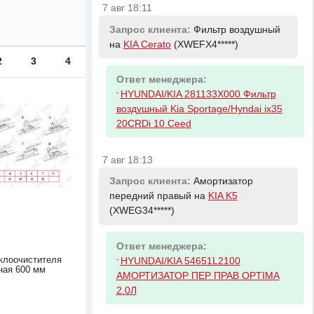
7 авг 18:11
Запрос клиента:
Фильтр воздушный
на
KIA Cerato
(XWEFX4*****)
2
3
4
Ответ менеджера:
-
HYUNDAI/KIA 281133X000 Фильтр
воздушный Kia Sportage/Hyndai ix35
20CRDi 10 Ceed
7 авг 18:13
Запрос клиента:
Амортизатор
передний правый на
KIA K5
(XWEG34*****)
Ответ менеджера:
-
клоочистителя
HYUNDAI/KIA 54651L2100
ная 600 мм
АМОРТИЗАТОР ПЕР ПРАВ OPTIMA
2.0Л