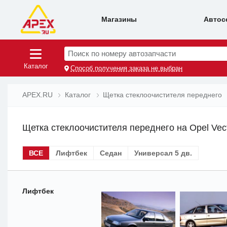
Магазины
Автос
Поиск по номеру автозапчасти
Каталог
Способ получения заказа не выбран
APEX.RU
Каталог
Щетка стеклоочистителя переднего
Щетка стеклоочистителя переднего на Opel Vec
ВСЕ
Лифтбек
Седан
Универсал 5 дв.
Лифтбек