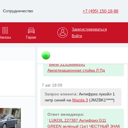
Ответ менеджера:
-
левый нижний
+7 (495) 150-18-88
Сотрудничество
-
левый правый
7 авг 18:08
Зарегистрироваться
Войти
Заказы
Гараж
Запрос клиента:
Левый на
BMW 5
(WBAJF1*****)
Ответ менеджера:
-
BMW 31316866591
Амортизационная стойка Л Пд
7 авг 18:09
Запрос клиента:
Антифриз лукойл 1
литр синий на
Mazda 3
(JMZBK1*****)
Ответ менеджера:
-
LUKOIL 227387 Антифриз G11
GREEN зелёный (1кг) ЧЕСТНЫЙ ЗНАК