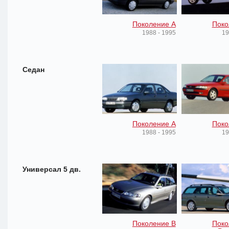
Поколение A
Поко
1988 - 1995
19
Седан
Поколение A
Поко
1988 - 1995
19
Универсал 5 дв.
Поколение B
Поко