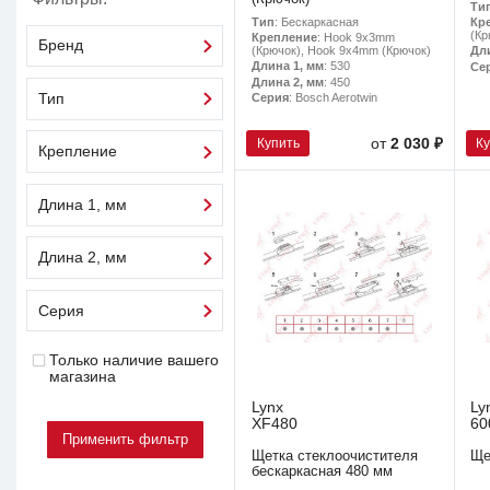
Ти
Тип
: Бескаркасная
Кр
(Кр
Крепление
: Hook 9x3mm
Бренд
(Крючок), Hook 9x4mm (Крючок)
Дл
Длина 1, мм
: 530
Се
Длина 2, мм
: 450
Серия
: Bosch Aerotwin
Тип
Купить
К
от
2 030 ₽
Крепление
Длина 1, мм
Длина 2, мм
Серия
Только наличие вашего
магазина
Lynx
Ly
XF480
60
Щетка стеклоочистителя
Ще
бескаркасная 480 мм