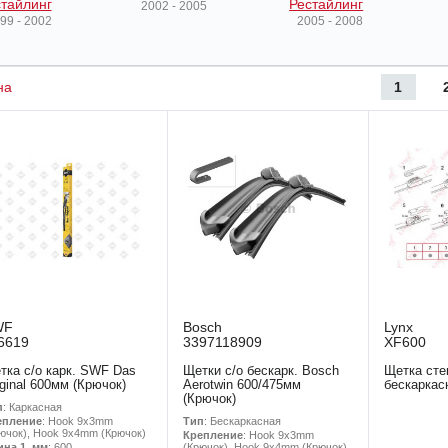
тайлинг
Рестайлинг
2002 - 2005
99 - 2002
2005 - 2008
1
на
WF
Bosch
Lynx
6619
3397118909
XF600
тка с/о карк. SWF Das
Щетки с/о бескарк. Bosch
Щетка сте
iginal 600мм (Крючок)
Aerotwin 600/475мм
бескаркас
(Крючок)
п
: Каркасная
Тип
: Бескаркасная
епление
: Hook 9x3mm
ючок), Hook 9x4mm (Крючок)
Крепление
: Hook 9x3mm
(Крючок), Hook 9x4mm (Крючок)
ина 1, мм
: 600