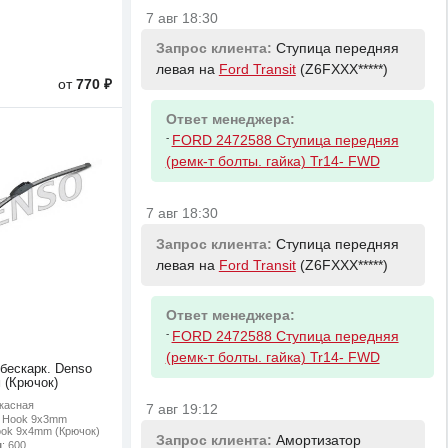
7 авг 18:30
Запрос клиента:
Ступица передняя
левая на
Ford Transit
(Z6FXXX*****)
от
770 ₽
Ответ менеджера:
-
FORD 2472588 Ступица передняя
(ремк-т болты. гайка) Tr14- FWD
7 авг 18:30
Запрос клиента:
Ступица передняя
левая на
Ford Transit
(Z6FXXX*****)
Ответ менеджера:
-
FORD 2472588 Ступица передняя
(ремк-т болты. гайка) Tr14- FWD
 бескарк. Denso
 (Крючок)
ркасная
7 авг 19:12
: Hook 9x3mm
ook 9x4mm (Крючок)
Запрос клиента:
Амортизатор
м
: 600