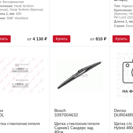
п
: Бескаркасная
Тип
: Каркас
епление
: Hook 9x3mm
ючок), Hook 9x4mm (Крючок)
Крепление
(Крючок), H
ина 1, мм
: 600
Pin Lock (Ш
рия
: SWF VisioNext
Длина 1, м
Серия
: Den
упить
Купить
Купить
от
4 130 ₽
от
810 ₽
nx
Bosch
Denso
0L
3397004632
DUR048R
тка стеклоочистителя
Щетка стеклоочистителя
Щетка с/о 
Сценик1 Сандеро зад.
Hybrid 48
40см