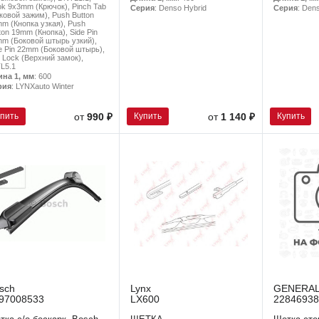
k 9x3mm (Крючок), Pinch Tab
Серия
: Denso Hybrid
Серия
: Dens
ковой зажим), Push Button
m (Кнопка узкая), Push
ton 19mm (Кнопка), Side Pin
m (Боковой штырь узкий),
e Pin 22mm (Боковой штырь),
 Lock (Верхний замок),
L5.1
ина 1, мм
: 600
рия
: LYNXauto Winter
упить
Купить
Купить
от
990 ₽
от
1 140 ₽
sch
Lynx
GENERA
97008533
LX600
22846938