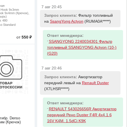
ная
7 авг 20:45
: Hook 9x3mm
ook 9x4mm (Крючок),
Запрос клиента:
Фильтр топливный
тырь)
м
: 480
на
SsangYong Actyon
(RUMA0A*****)
so Standard
Ответ менеджера:
от
550 ₽
-
SSANGYONG 2240034301 Фильтр
топливный SSANGYONG Actyon (10-)
(G20)
7 авг 20:46
Запрос клиента:
Амортизатор
передний левый на
Renault Duster
(X7LHSR*****)
Ответ менеджера:
-
RENAULT 543026656R Амортизатор
передний Рено Duster F4R 4x4.1.6
гибр. Denso
16V K4M. 1.5dCi K9K
0мм (Крючок)