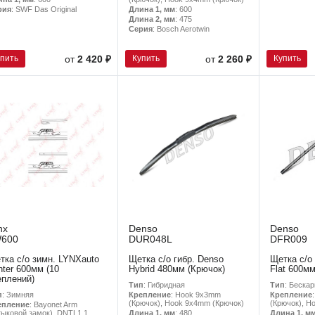
Длина 1, мм
: 600
рия
: SWF Das Original
Длина 2, мм
: 475
Серия
: Bosch Aerotwin
упить
Купить
Купить
от
2 420 ₽
от
2 260 ₽
nx
Denso
Denso
W600
DUR048L
DFR009
тка с/о зимн. LYNXauto
Щетка с/о гибр. Denso
Щетка с/о
nter 600мм (10
Hybrid 480мм (Крючок)
Flat 600мм
еплений)
Тип
: Гибридная
Тип
: Беска
п
: Зимняя
Крепление
: Hook 9x3mm
Крепление
(Крючок), Hook 9x4mm (Крючок)
(Крючок), H
епление
: Bayonet Arm
ыковой замок), DNTL1.1,
Длина 1, мм
: 480
Длина 1, м