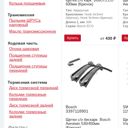
Щетка с/о карк. Bosch ECO
Ще
Кольца поршневые
600мм (Крючок)
Ae
Тип
: Каркасная
Ти
Крепление
: Hook 9x3mm
Кр
Трансмиссия
(Крючок), Hook 9x4mm (Крючок)
(Кр
Пыльник ШРУСа
Длина 1, мм
: 600
Дл
наружный
Серия
: Bosch ECO
Се
Масло трансмиссионное
Купить
К
от
430 ₽
Ходовая часть
Опора шаровая
Подшипник ступицы
задней
Подшипник ступицы
передней
Тормозная система
Диск тормозной передний
Колодки тормозные
передние
Диск тормозной задний
Bosch
S
3397118901
11
Колодки тормозные
задние
Щетки с/о бескарк. Bosch
Ще
Aerotwin 530/450мм
Vi
Фильтры:
(Крючок)