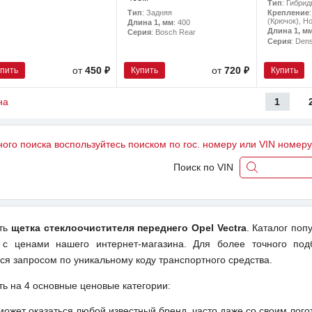
Тип
: Гибрид
Тип
: Задняя
Крепление
(Крючок), H
Длина 1, мм
: 400
Длина 1, м
Серия
: Bosch Rear
Серия
: Den
упить
Купить
Купить
от
450 ₽
от
720 ₽
1
на
ного поиска воспользуйтесь поиском по гос. номеру или VIN номер
Поиск по VIN
ить
щетка стеклоочистителя переднего Opel Vectra
. Каталог поп
 с ценами нашего интернет-магазина. Для более точного под
ся запросом по уникальному коду транспортного средства.
ть на 4 основные ценовые категории:
может оказаться любой известный бренд, часто даже со своим лог