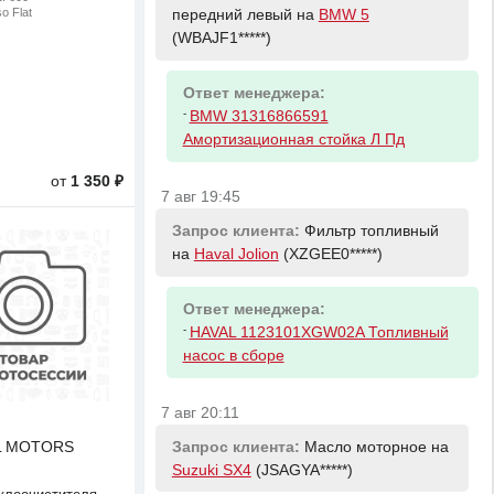
o Flat
передний левый на
BMW 5
(WBAJF1*****)
Ответ менеджера:
-
BMW 31316866591
Амортизационная стойка Л Пд
от
1 350 ₽
7 авг 19:45
Запрос клиента:
Фильтр топливный
на
Haval Jolion
(XZGEE0*****)
Ответ менеджера:
-
HAVAL 1123101XGW02A Топливный
насос в сборе
7 авг 20:11
L MOTORS
Запрос клиента:
Масло моторное на
Suzuki SX4
(JSAGYA*****)