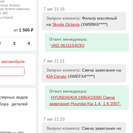
ная
: Hook 9x3mm
7 авг 21:16
ook 9x4mm (Крючок)
м
: 480
so Hybrid
Запрос клиента:
Фильтр масляный
на
Skoda Octavia
(XW8BK6*****)
от
1 500 ₽
Ответ менеджера:
2
3
4
-
VAG 06J115403Q
7 авг 21:21
у автомобиля.
Запрос клиента:
Свеча зажигания на
KIA Cerato
(XWEFX4*****)
Ответ менеджера:
-
улярных видов
HYUNDAI/KIA 1885410080 Свеча
зажигания Hyundai Kia 1.4- 1.6 2007-
бора деталей
7 авг 21:23
Запрос клиента:
Свеча зажигания на
отипом — это