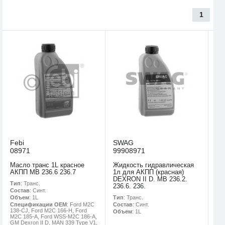
1
Febi
SWAG
08971
99908971
Масло транс 1L красное
Жидкость гидравлическая
АКПП MB 236.6 236.7
1л для АКПП (красная)
DEXRON II D. MB 236.2.
Тип
: Транс.
236.6. 236.
Состав
: Синт.
Тип
: Транс.
Объем
: 1L
Состав
: Синт.
Спецификации OEM
: Ford M2C
138-CJ, Ford M2C 166-H, Ford
Объем
: 1L
M2C 185-A, Ford WSS-M2C 186-A,
GM Dexron II D, MAN 339 Type V1,