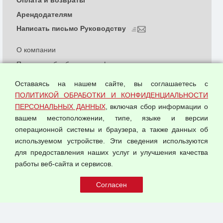
Арендодателям
Написать письмо Руководству
О компании
Политика обработки и конфиденциальности
персональных данных
Оставаясь на нашем сайте, вы соглашаетесь с
Согласием на обработку персональных данных
ПОЛИТИКОЙ ОБРАБОТКИ И КОНФИДЕНЦИАЛЬНОСТИ
Оферта оптовой купли-продажи
ПЕРСОНАЛЬНЫХ ДАННЫХ
, включая сбор информации о
Публичная оферта
вашем местоположении, типе, языке и версии
операционной системы и браузера, а также данных об
используемом устройстве. Эти сведения используются
для предоставления наших услуг и улучшения качества
© 2026 ООО "Феникс"
работы веб-сайта и сервисов.
Все права защищены.