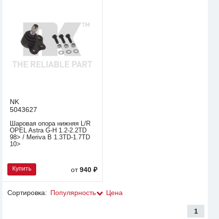
NK
5043627
Шаровая опора нижняя L/R
OPEL Astra G-H 1.2-2.2TD
98> / Meriva B 1.3TD-1.7TD
10>
Купить
от
940 ₽
Сортировка:
Популярность
Цена
1