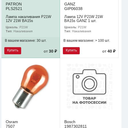
PATRON
GANZ
PLS2521
GIP06038
Лампа накаливания P21W
Лампа 12V P21W 21W
12V 21W BA15s
BA15s GANZ 1 шт.
Цоколь
: P21W
Цоколь
: P21W
Тип
: Накаливания
Тип
: Накаливания
В вашем магазине:
30 шт.
В вашем магазине:
> 100 шт.
Купить
Купить
от
30 ₽
от
40 ₽
Osram
Bosch
7507
1987302811