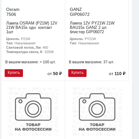
Osram
GANZ
7506
GIP06072
Лампа OSRAM (P21W) 12V
Лампа 12V PY21W 21W
21W BA15s одн. контакт
BAU15s GANZ 2 шт.
1шт
блистер GIP06072
Цоколь
: P21W
Цоколь
: PY21W
Тип
: Накаливания
Тип
: Накаливания
Световой поток, Лм
: 460
Температура света, K
: 3250K
В вашем магазине:
> 100 шт.
В вашем магазине:
37 шт.
Купить
Купить
от
50 ₽
от
110 ₽