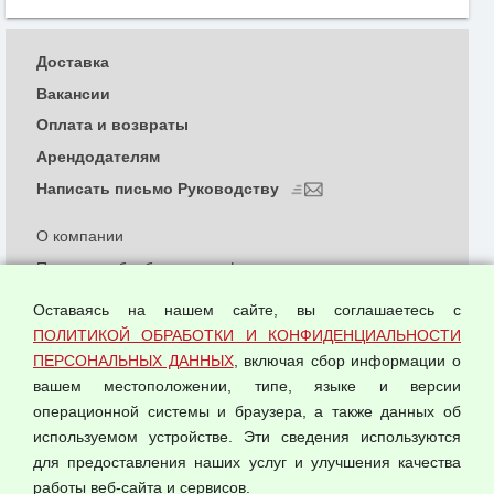
Доставка
Вакансии
Оплата и возвраты
Арендодателям
Написать письмо Руководству
О компании
Политика обработки и конфиденциальности
персональных данных
Оставаясь на нашем сайте, вы соглашаетесь с
Согласием на обработку персональных данных
ПОЛИТИКОЙ ОБРАБОТКИ И КОНФИДЕНЦИАЛЬНОСТИ
Оферта оптовой купли-продажи
ПЕРСОНАЛЬНЫХ ДАННЫХ
, включая сбор информации о
Публичная оферта
вашем местоположении, типе, языке и версии
операционной системы и браузера, а также данных об
используемом устройстве. Эти сведения используются
для предоставления наших услуг и улучшения качества
© 2026 ООО "Феникс"
работы веб-сайта и сервисов.