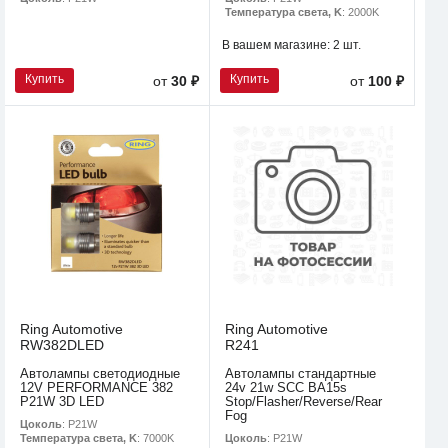
Температура света, K
: 2000K
В вашем магазине:
2 шт.
Купить
Купить
от
30 ₽
от
100 ₽
Ring Automotive
Ring Automotive
RW382DLED
R241
Автолампы светодиодные
Автолампы стандартные
12V PERFORMANCE 382
24v 21w SCC BA15s
P21W 3D LED
Stop/Flasher/Reverse/Rear
Fog
Цоколь
: P21W
Цоколь
: P21W
Температура света, K
: 7000K