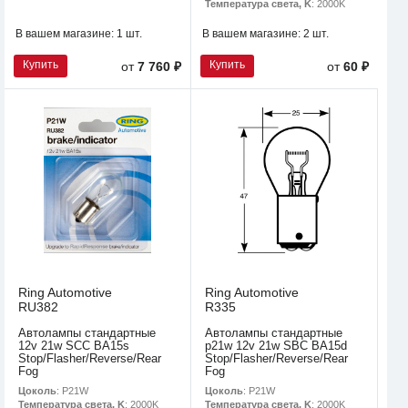
Температура света, K
: 2000K
В вашем магазине:
1 шт.
В вашем магазине:
2 шт.
Купить
Купить
от
7 760 ₽
от
60 ₽
Ring Automotive
Ring Automotive
RU382
R335
Автолампы стандартные
Автолампы стандартные
12v 21w SCC BA15s
p21w 12v 21w SBC BA15d
Stop/Flasher/Reverse/Rear
Stop/Flasher/Reverse/Rear
Fog
Fog
Цоколь
: P21W
Цоколь
: P21W
Температура света, K
: 2000K
Температура света, K
: 2000K