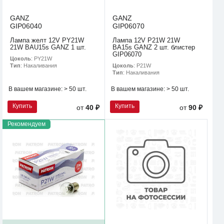
GANZ
GANZ
GIP06040
GIP06070
Лампа желт 12V PY21W
Лампа 12V P21W 21W
21W BAU15s GANZ 1 шт.
BA15s GANZ 2 шт. блистер
GIP06070
Цоколь
: PY21W
Цоколь
: P21W
Тип
: Накаливания
Тип
: Накаливания
В вашем магазине:
> 50 шт.
В вашем магазине:
> 50 шт.
Купить
Купить
от
40 ₽
от
90 ₽
Рекомендуем