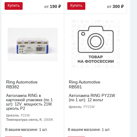
Купить
Купить
от
190 ₽
от
300 ₽
Ring Automotive
Ring Automotive
RB382
RB581
Автолампа RING в
Автолампа RING PY21W
картонной упаковке (по 1
(по 1 шт): 12 вольт
шт): 12V. мощность 21W.
Цоколь
: PY21W
цоколь P2
Цоколь
: P21W
Температура света, K
: 2000K
В вашем магазине:
1 шт.
В вашем магазине:
1 шт.