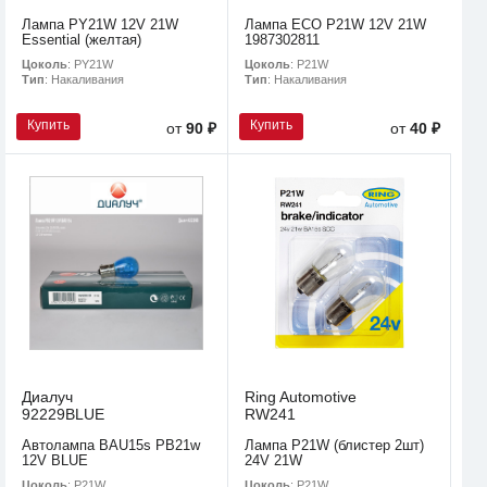
Лампа PY21W 12V 21W
Лампа ECO P21W 12V 21W
Essential (желтая)
1987302811
Цоколь
: PY21W
Цоколь
: P21W
Тип
: Накаливания
Тип
: Накаливания
Купить
Купить
от
90 ₽
от
40 ₽
Диалуч
Ring Automotive
92229BLUE
RW241
Автолампа BAU15s PB21w
Лампа P21W (блистер 2шт)
12V BLUE
24V 21W
Цоколь
: P21W
Цоколь
: P21W