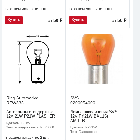
В вашем магазине:
1 шт.
В вашем магазине:
1 шт.
Купить
Купить
от
50 ₽
от
50 ₽
Ring Automotive
SVS
REW335
0200054000
Автолампы стандартные
Лампа накаливания SVS
12V 21W P21W FLASHER
12V PY21W BAU15s
AMBER
Цоколь
: P21W
Цоколь
: PY21W
Температура света, K
: 2000K
Тип
: Галогенная
В вашем магазине:
2 шт.