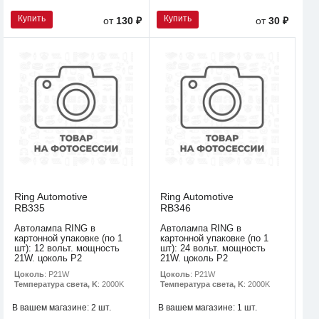
Купить
Купить
от
130 ₽
от
30 ₽
Ring Automotive
Ring Automotive
RB335
RB346
Автолампа RING в
Автолампа RING в
картонной упаковке (по 1
картонной упаковке (по 1
шт): 12 вольт. мощность
шт): 24 вольт. мощность
21W. цоколь P2
21W. цоколь P2
Цоколь
: P21W
Цоколь
: P21W
Температура света, K
: 2000K
Температура света, K
: 2000K
В вашем магазине:
2 шт.
В вашем магазине:
1 шт.