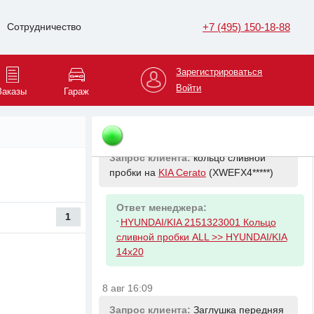
Запрос клиента:
задний левый
датчик дорожного просвета на
+7 (495) 150-18-88
Сотрудничество
Volkswagen Tiguan
(XW8ZZZ*****)
Ответ менеджера:
Зарегистрироваться
-
VAG 1K0941273M Датчик уровня с
Войти
Заказы
Гараж
рычаж мех-мом
8 авг 15:48
Запрос клиента:
кольцо сливной
пробки на
KIA Cerato
(XWEFX4*****)
Ответ менеджера:
1
-
HYUNDAI/KIA 2151323001 Кольцо
сливной пробки ALL >> HYUNDAI/KIA
14x20
8 авг 16:09
Запрос клиента:
Заглушка передняя