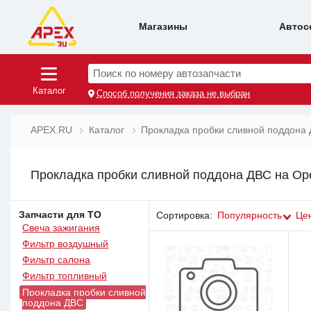
Магазины
Автос
Поиск по номеру автозапчасти
Каталог
Способ получения заказа не выбран
APEX.RU
Каталог
Прокладка пробки сливной поддона
Прокладка пробки сливной поддона ДВС на Ope
Запчасти для ТО
Сортировка:
Популярность
Це
Свеча зажигания
Фильтр воздушный
Фильтр салона
Фильтр топливный
Прокладка пробки сливной
поддона ДВС