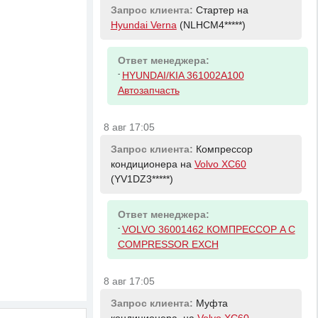
Запрос клиента:
Стартер на
Hyundai Verna
(NLHCM4*****)
Ответ менеджера:
-
HYUNDAI/KIA 361002A100
Автозапчасть
8 авг 17:05
Запрос клиента:
Компрессор
кондиционера на
Volvo XC60
(YV1DZ3*****)
Ответ менеджера:
-
VOLVO 36001462 КОМПРЕССОР A C
COMPRESSOR EXCH
8 авг 17:05
Запрос клиента:
Муфта