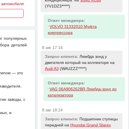
кондиционера. на
Volvo XC60
у автомобиля.
(YV1DZ3*****)
Ответ менеджера:
-
VOLVO 31332010 Муфта
компрессора
ог популярных
дбора деталей
8 авг 17:14
Запрос клиента:
Лямбда зонд у
двигателя который на коллекторе на
Audi A3
(WAUZZZ*****)
отипом — это
Ответ менеджера:
изводителя,
-
VAG 06A906262BR Лямбда-зонд до
катализатора
ие заводы, с
8 авг 18:24
мых, и
Запрос клиента:
Подшипник ступицы
передней на
Hyundai Grand Starex