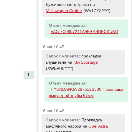
буксировочного крюка на
Volkswagen Crafter
(WV1ZZZ*****)
Ответ менеджера:
-
VAG 7C0807241A9B9 ABDECKUNG
8 авг 16:45
Запрос клиента:
прокладка
глушителя на
KIA Sportage
(XWEPH8*****)
1
Ответ менеджера:
-
HYUNDAI/KIA 287512B300 Прокладка
выпускной трубы 67мм
8 авг 16:46
Запрос клиента:
Прокладка
масляного насоса на
Opel Astra