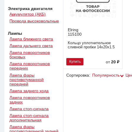
Электрика двигателя
Аккумулятор (АКБ)
Провода высоковольтные
Elring
Лампы
115100
Лампа ближнего света
Кольцо уплотнительное
Лампа дальнего света
сливной пробки 14х20х1.5
Лампа поворотников
боковых
Купить
от
20 ₽
Лампа поворотников
передних
Лампа фары
Сортировка:
Популярность
Це
противотуманной
передней
Лампа заднего хода
Лампа поворотников
задних
Лампа стоп-сигнала
Лампа стоп-сигнала
дополнительная
Лампа фары
противотуманной задней