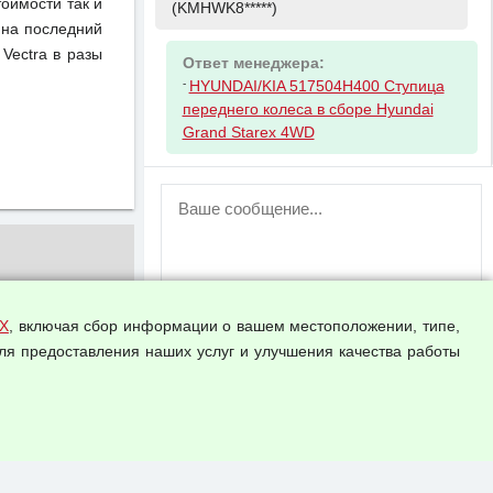
тоимости так и
(KMHWK8*****)
 на последний
Vectra в разы
Ответ менеджера:
-
HYUNDAI/KIA 517504H400 Ступица
переднего колеса в сборе Hyundai
Grand Starex 4WD
ВНИМАНИЕ!
Возможность отправлять сообщения
для незарегистрированных
пользователей временно отключена!
Зарегистрируйтесь или войдите в свой
аккаунт.
Х
, включая сбор информации о вашем местоположении, типе,
ля предоставления наших услуг и улучшения качества работы
Прикрепить