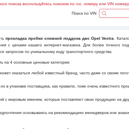
ного поиска воспользуйтесь поиском по гос. номеру или VIN номер
Поиск по VIN
ить
прокладка пробки сливной поддона двс Opel Vectra
. Катал
ения с ценами нашего интернет-магазина. Для более точного по
ся запросом по уникальному коду транспортного средства.
ть на 4 основные ценовые категории:
может оказаться любой известный бренд, часто даже со своим лог
но в упаковке поставщика, как правило, тоже очень известного про
ий с мировым именем, которые поставляют свою продукцию на друг
редпочтения основываясь на рекомендациях менеджеров или знако