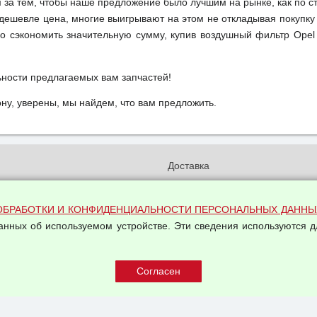
м за тем, чтобы наше предложение было лучшим на рынке, как по с
м дешевле цена, многие выигрывают на этом не откладывая покупку
о сэкономить значительную сумму, купив воздушный фильтр Opel 
ьности предлагаемых вам запчастей!
у, уверены, мы найдем, что вам предложить.
и
Доставка
бработки и конфиденциальности
Вакансии
ых данных
Оплата и возвраты
ОБРАБОТКИ И КОНФИДЕНЦИАЛЬНОСТИ ПЕРСОНАЛЬНЫХ ДАННЫ
на обработку персональных
данных об используемом устройстве. Эти сведения используются д
Арендодателям
Написать письмо Руководству
овой купли-продажи
оферта