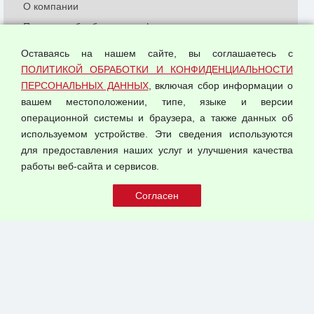
О компании
Политика обработки и конфиденциальности
персональных данных
Оставаясь на нашем сайте, вы соглашаетесь с
Согласием на обработку персональных данных
ПОЛИТИКОЙ ОБРАБОТКИ И КОНФИДЕНЦИАЛЬНОСТИ
Оферта оптовой купли-продажи
ПЕРСОНАЛЬНЫХ ДАННЫХ
, включая сбор информации о
Публичная оферта
вашем местоположении, типе, языке и версии
операционной системы и браузера, а также данных об
используемом устройстве. Эти сведения используются
для предоставления наших услуг и улучшения качества
© 2026 ООО "Феникс"
работы веб-сайта и сервисов.
Все права защищены.