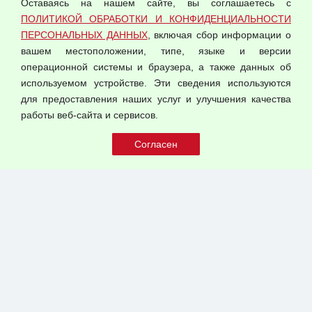
Оставаясь на нашем сайте, вы соглашаетесь с
Согласием на обработку персональных данных
ПОЛИТИКОЙ ОБРАБОТКИ И КОНФИДЕНЦИАЛЬНОСТИ
Оферта оптовой купли-продажи
ПЕРСОНАЛЬНЫХ ДАННЫХ
, включая сбор информации о
Публичная оферта
вашем местоположении, типе, языке и версии
операционной системы и браузера, а также данных об
используемом устройстве. Эти сведения используются
для предоставления наших услуг и улучшения качества
© 2026 ООО "Феникс"
работы веб-сайта и сервисов.
Все права защищены.