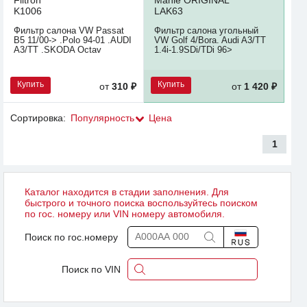
Filtron
Mahle ORIGINAL
K1006
LAK63
Фильтр салона VW Passat
Фильтр салона угольный
B5 11/00-> .Polo 94-01 .AUDI
VW Golf 4/Bora. Audi A3/TT
A3/TT .SKODA Octav
1.4i-1.9SDi/TDi 96>
Купить
Купить
от
310 ₽
от
1 420 ₽
Сортировка:
Популярность
Цена
1
Каталог находится в стадии заполнения. Для
быстрого и точного поиска воспользуйтесь поиском
по гос. номеру или VIN номеру автомобиля.
Поиск по гос.номеру
Поиск по VIN