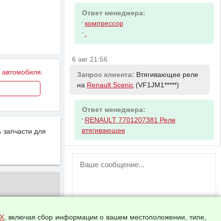
Ответ менеджера:
-
компрессор
-
.
6 авг 21:56
у автомобиля.
Запрос клиента:
Втягивающее реле
на
Renault Scenic
(VF1JM1*****)
Ответ менеджера:
-
RENAULT 7701207381 Реле
втягивающее
 запчасти для
ВНИМАНИЕ!
Возможность отправлять сообщения
для незарегистрированных
пользователей временно отключена!
Зарегистрируйтесь или войдите в свой
аккаунт.
Х
, включая сбор информации о вашем местоположении, типе,