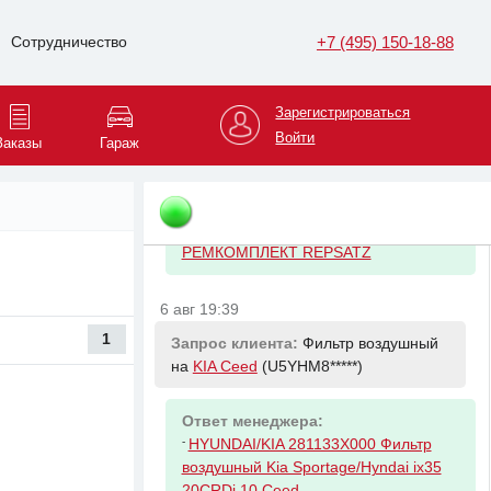
ЦЕПИ ПРИВОДА ГРМ (ЦЕПЬ 1 ШТ.. У
+7 (495) 150-18-88
Сотрудничество
6 авг 19:27
Запрос клиента:
Опора кардана с
Зарегистрироваться
подшипником на
Mercedes-Benz 190
Войти
Заказы
Гараж
(WDB201*****)
Ответ менеджера:
-
MERCEDES-BENZ A1244100010
РЕМКОМПЛЕКТ REPSATZ
6 авг 19:39
1
Запрос клиента:
Фильтр воздушный
на
KIA Ceed
(U5YHM8*****)
Ответ менеджера:
-
HYUNDAI/KIA 281133X000 Фильтр
воздушный Kia Sportage/Hyndai ix35
20CRDi 10 Ceed