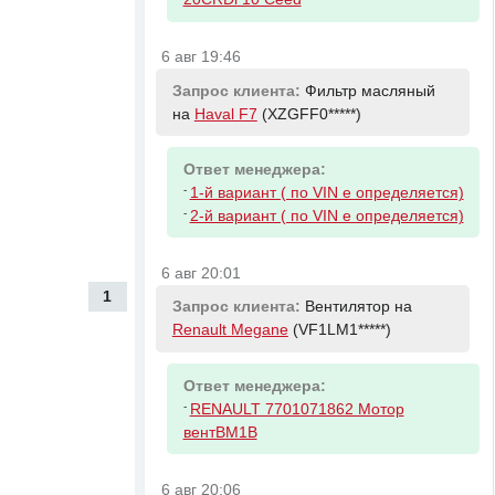
6 авг 19:46
Запрос клиента:
Фильтр масляный
на
Haval F7
(XZGFF0*****)
Ответ менеджера:
-
1-й вариант ( по VIN е определяется)
-
2-й вариант ( по VIN е определяется)
6 авг 20:01
1
Запрос клиента:
Вентилятор на
Renault Megane
(VF1LM1*****)
Ответ менеджера:
-
RENAULT 7701071862 Мотор
вентBM1B
6 авг 20:06