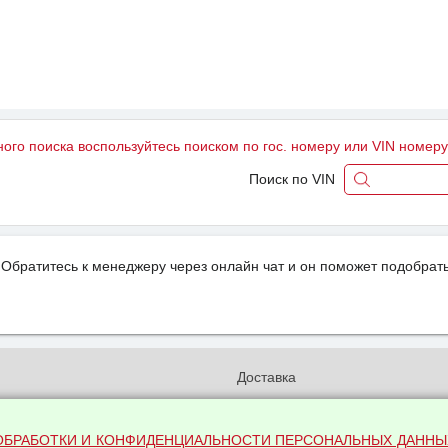
ного поиска воспользуйтесь поиском по гос. номеру или VIN номер
Поиск по VIN
Обратитесь к менеджеру через онлайн чат и он поможет подобрать
и
Доставка
бработки и конфиденциальности
Вакансии
ых данных
Оплата и возвраты
ОБРАБОТКИ И КОНФИДЕНЦИАЛЬНОСТИ ПЕРСОНАЛЬНЫХ ДАННЫ