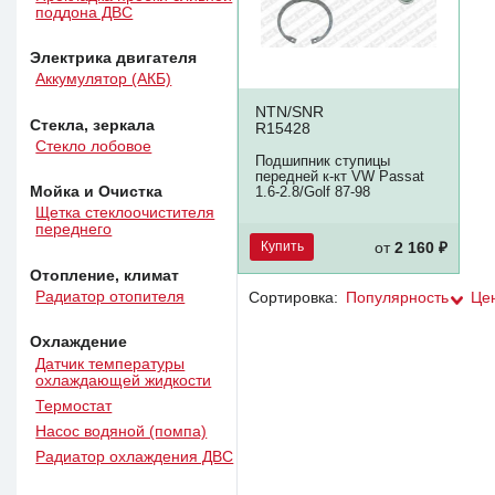
поддона ДВС
Электрика двигателя
Аккумулятор (АКБ)
NTN/SNR
Стекла, зеркала
R15428
Стекло лобовое
Подшипник ступицы
передней к-кт VW Passat
Мойка и Очистка
1.6-2.8/Golf 87-98
Щетка стеклоочистителя
переднего
Купить
от
2 160 ₽
Отопление, климат
Радиатор отопителя
Сортировка:
Популярность
Це
Охлаждение
Датчик температуры
охлаждающей жидкости
Термостат
Насос водяной (помпа)
Радиатор охлаждения ДВС