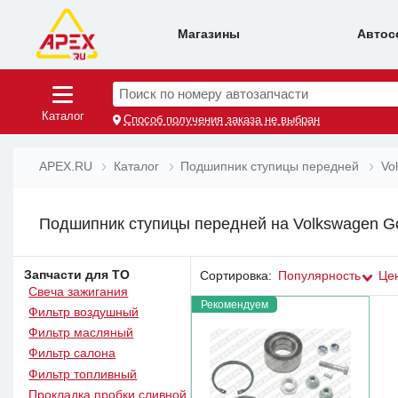
Магазины
Автос
Поиск по номеру автозапчасти
Каталог
Способ получения заказа не выбран
APEX.RU
Каталог
Подшипник ступицы передней
Vo
Подшипник ступицы передней на Volkswagen Golf
Запчасти для ТО
Сортировка:
Популярность
Це
Свеча зажигания
Рекомендуем
Фильтр воздушный
Фильтр масляный
Фильтр салона
Фильтр топливный
Прокладка пробки сливной