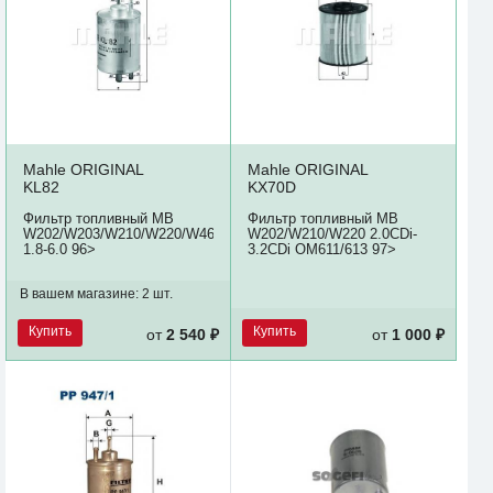
Mahle ORIGINAL
Mahle ORIGINAL
KL82
KX70D
Фильтр топливный MB
Фильтр топливный MB
W202/W203/W210/W220/W463
W202/W210/W220 2.0CDi-
1.8-6.0 96>
3.2CDi ОМ611/613 97>
В вашем магазине:
2 шт.
Купить
Купить
от
2 540 ₽
от
1 000 ₽