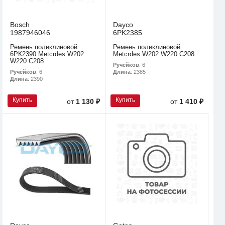
Bosch
Dayco
1987946046
6PK2385
Ремень поликлиновой
Ремень поликлиновой
6РК2390 Metcrdes W202
Metcrdes W202 W220 C208
W220 C208
Ручейков
: 6
Ручейков
: 6
Длина
: 2385
Длина
: 2390
Купить
Купить
от
1 130 ₽
от
1 410 ₽