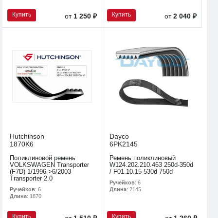
Купить
Купить
от
1 250 ₽
от
2 040 ₽
Hutchinson
Dayco
1870K6
6PK2145
Поликлиновой ремень
Ремень поликлиновый
VOLKSWAGEN Transporter
W124.202.210.463 250d-350d
(F7D) 1/1996->6/2003
/ F01.10.15 530d-750d
Transporter 2.0
Ручейков
: 6
Ручейков
: 6
Длина
: 2145
Длина
: 1870
Купить
Купить
от
1 510 ₽
от
1 260 ₽