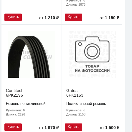
Ручейков
: 6
Длина
: 1873
Купить
Купить
от
1 210 ₽
от
1 150 ₽
Contitech
Gates
6PK2196
6PK2153
Ремень поликлиновой
Поликлиновой ремень
Ручейков
: 6
Ручейков
: 6
Длина
: 2196
Длина
: 2153
Купить
Купить
от
1 970 ₽
от
1 500 ₽