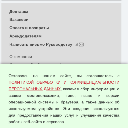
Доставка
Вакансии
Оплата и возвраты
Арендодателям
Написать письмо Руководству
О компании
Политика обработки и конфиденциальности
персональных данных
Оставаясь на нашем сайте, вы соглашаетесь с
Согласием на обработку персональных данных
ПОЛИТИКОЙ ОБРАБОТКИ И КОНФИДЕНЦИАЛЬНОСТИ
Оферта оптовой купли-продажи
ПЕРСОНАЛЬНЫХ ДАННЫХ
, включая сбор информации о
Публичная оферта
вашем местоположении, типе, языке и версии
операционной системы и браузера, а также данных об
используемом устройстве. Эти сведения используются
для предоставления наших услуг и улучшения качества
© 2026 ООО "Феникс"
работы веб-сайта и сервисов.
Все права защищены.