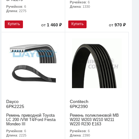
Ручейков
: 6
Ручейков
: 6
Длина
: 1330
Длина
: 2275
Купить
Купить
от
1 460 ₽
от
970 ₽
Dayco
Contitech
6PK2225
6PK2390
Ремень приводной Toyota
Ремень поликлиновой MB
LC 200 /VW T4/Ford Fiesta
W202 W203 W210 W211
Mondeo III
W220 R230 E163
Ручейков
: 6
Ручейков
: 6
Длина
: 2225
Длина
: 2390