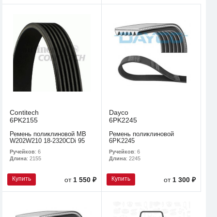
Contitech
Dayco
6PK2155
6PK2245
Ремень поликлиновой MB
Ремень поликлиновой
W202W210 18-2320CDi 95
6PK2245
Ручейков
: 6
Ручейков
: 6
Длина
: 2155
Длина
: 2245
Купить
Купить
от
1 550 ₽
от
1 300 ₽