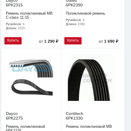
Dayco
Gates
6PK2315
6PK2390
Ремень поликлиновый MB
Поликлиновой ремень
C-class 11-15
Ручейков
: 6
Ручейков
: 6
Длина
: 2390
Длина
: 2315
Купить
Купить
от
1 290 ₽
от
1 690 ₽
Dayco
Contitech
6PK2275
6PK1330
Ремень поликлиновой
Ремень поликлиновой MB
6PK2275