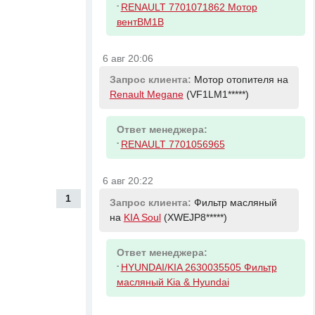
-
RENAULT 7701071862 Мотор
вентBM1B
6 авг 20:06
Запрос клиента:
Мотор отопителя на
Renault Megane
(VF1LM1*****)
Ответ менеджера:
-
RENAULT 7701056965
6 авг 20:22
1
Запрос клиента:
Фильтр масляный
на
KIA Soul
(XWEJP8*****)
Ответ менеджера:
-
HYUNDAI/KIA 2630035505 Фильтр
масляный Kia & Hyundai