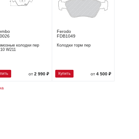
embo
Ferodo
0026
FDB1049
рмозные колодки пер
Колодки торм пер
10 W211
упить
Купить
от
2 990 ₽
от
4 500 ₽
на