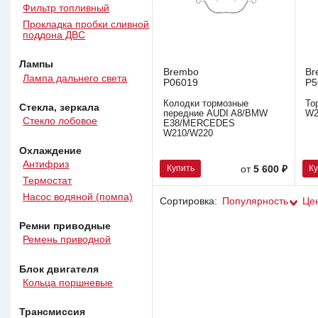
Фильтр топливный
Прокладка пробки сливной
поддона ДВС
Лампы
Brembo
Br
Лампа дальнего света
P06019
P5
Колодки тормозные
То
Стекла, зеркала
передние AUDI A8/BMW
W2
Стекло лобовое
E38/MERCEDES
W210/W220
Охлаждение
Антифриз
Купить
К
от
5 600 ₽
Термостат
Насос водяной (помпа)
Сортировка:
Популярность
Це
Ремни приводные
Ремень приводной
Блок двигателя
Кольца поршневые
Трансмиссия