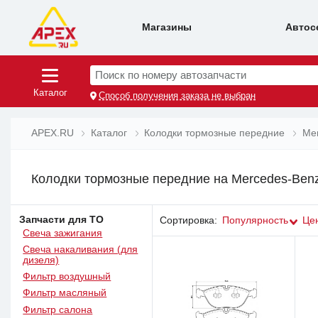
Магазины
Автос
Поиск по номеру автозапчасти
Каталог
Способ получения заказа не выбран
APEX.RU
Каталог
Колодки тормозные передние
Me
Колодки тормозные передние на Mercedes-Benz 
Запчасти для ТО
Сортировка:
Популярность
Це
Свеча зажигания
Свеча накаливания (для
дизеля)
Фильтр воздушный
Фильтр масляный
Фильтр салона