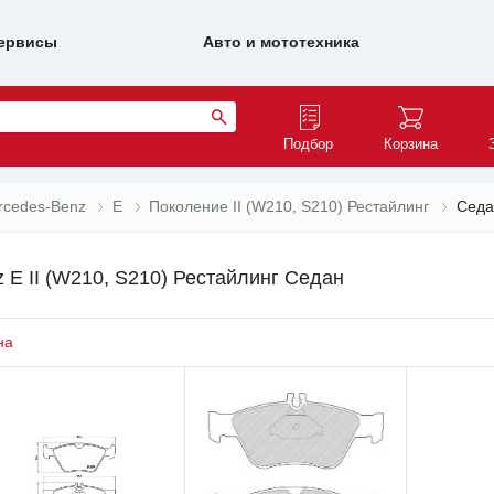
ервисы
Авто и мототехника
Подбор
Корзина
rcedes-Benz
E
Поколение II (W210, S210) Рестайлинг
Седа
E II (W210, S210) Рестайлинг Седан
на