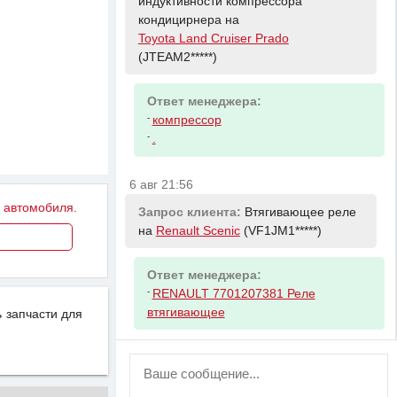
индуктивности компрессора
кондицирнера на
Toyota Land Cruiser Prado
(JTEAM2*****)
Ответ менеджера:
-
компрессор
-
.
6 авг 21:56
у автомобиля.
Запрос клиента:
Втягивающее реле
на
Renault Scenic
(VF1JM1*****)
Ответ менеджера:
-
RENAULT 7701207381 Реле
втягивающее
 запчасти для
ВНИМАНИЕ!