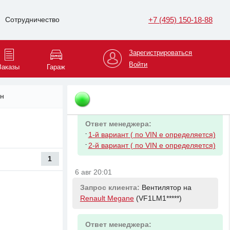
Ответ менеджера:
+7 (495) 150-18-88
Сотрудничество
-
HYUNDAI/KIA 281133X000 Фильтр
воздушный Kia Sportage/Hyndai ix35
20CRDi 10 Ceed
Зарегистрироваться
Войти
Заказы
Гараж
6 авг 19:46
Запрос клиента:
Фильтр масляный
н
на
Haval F7
(XZGFF0*****)
Ответ менеджера:
-
1-й вариант ( по VIN е определяется)
-
2-й вариант ( по VIN е определяется)
1
6 авг 20:01
Запрос клиента:
Вентилятор на
Renault Megane
(VF1LM1*****)
Ответ менеджера: