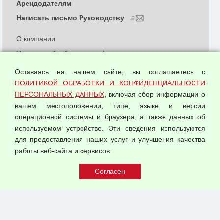
Арендодателям
Написать письмо Руководству
О компании
Политика обработки и конфиденциальности
персональных данных
Оставаясь на нашем сайте, вы соглашаетесь с
Согласием на обработку персональных данных
ПОЛИТИКОЙ ОБРАБОТКИ И КОНФИДЕНЦИАЛЬНОСТИ
Оферта оптовой купли-продажи
ПЕРСОНАЛЬНЫХ ДАННЫХ
, включая сбор информации о
Публичная оферта
вашем местоположении, типе, языке и версии
операционной системы и браузера, а также данных об
используемом устройстве. Эти сведения используются
для предоставления наших услуг и улучшения качества
© 2026 ООО "Феникс"
работы веб-сайта и сервисов.
Все права защищены.