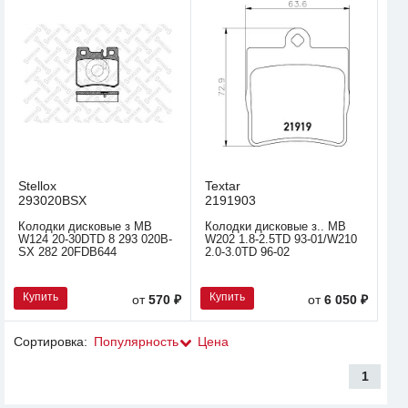
Stellox
Textar
293020BSX
2191903
Колодки дисковые з MB
Колодки дисковые з.. MB
W124 20-30DTD 8 293 020B-
W202 1.8-2.5TD 93-01/W210
SX 282 20FDB644
2.0-3.0TD 96-02
Купить
Купить
от
570 ₽
от
6 050 ₽
Сортировка:
Популярность
Цена
1