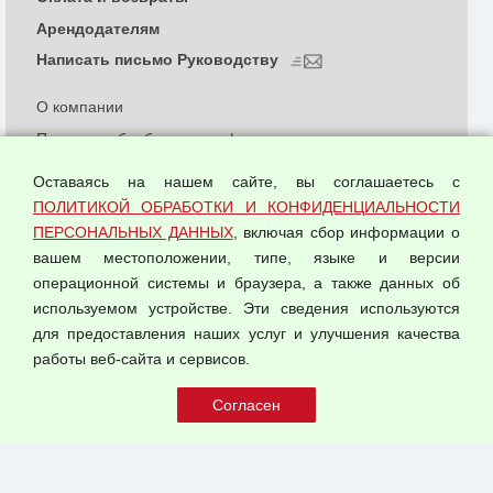
Арендодателям
Написать письмо Руководству
О компании
Политика обработки и конфиденциальности
персональных данных
Оставаясь на нашем сайте, вы соглашаетесь с
Согласием на обработку персональных данных
ПОЛИТИКОЙ ОБРАБОТКИ И КОНФИДЕНЦИАЛЬНОСТИ
Оферта оптовой купли-продажи
ПЕРСОНАЛЬНЫХ ДАННЫХ
, включая сбор информации о
Публичная оферта
вашем местоположении, типе, языке и версии
операционной системы и браузера, а также данных об
используемом устройстве. Эти сведения используются
для предоставления наших услуг и улучшения качества
© 2026 ООО "Феникс"
работы веб-сайта и сервисов.
Все права защищены.