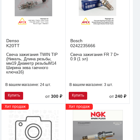
Denso
Bosch
K20TT
0242235666
Свеча зажигания TWIN TIP
Свеча зажигания FR 7 D+
(Никель, Длина резьбы,
0.9 (1 эл)
мм19 Диаметр резьбыM14
Ширина зева гаечного
ключа16)
В вашем магазине:
24 шт.
В вашем магазине:
3 шт.
Купить
Купить
от
300 ₽
от
240 ₽
Хит продаж
Хит продаж