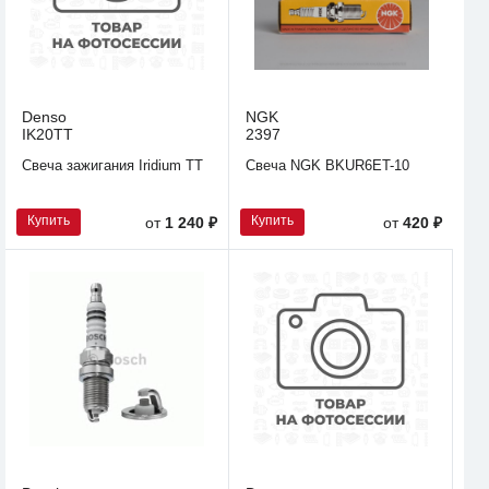
Denso
NGK
IK20TT
2397
Свеча зажигания Iridium TT
Свеча NGK BKUR6ET-10
Купить
Купить
от
1 240 ₽
от
420 ₽