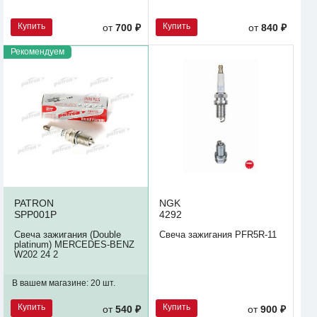
Купить
Купить
от
700 ₽
от
840 ₽
Рекомендуем
PATRON
NGK
SPP001P
4292
Свеча зажигания (Double
Свеча зажигания PFR5R-11
platinum) MERCEDES-BENZ
W202 24 2
В вашем магазине:
20 шт.
Купить
Купить
от
540 ₽
от
900 ₽