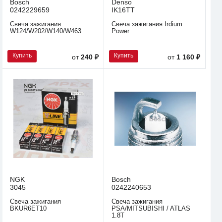
Bosch
Denso
0242229659
IK16TT
Свеча зажигания
Свеча зажигания Irdium
W124/W202/W140/W463
Power
Купить
Купить
от
240 ₽
от
1 160 ₽
NGK
Bosch
3045
0242240653
Свеча зажигания
Свеча зажигания
BKUR6ET10
PSA/MITSUBISHI / ATLAS
1.8T