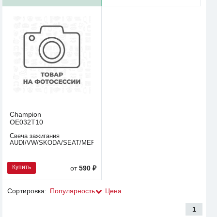
Champion
OE032T10
Свеча зажигания
AUDI/VW/SKODA/SEAT/MERCEDES
Купить
от
590 ₽
Сортировка:
Популярность
Цена
1