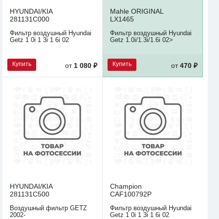
HYUNDAI/KIA
Mahle ORIGINAL
281131C000
LX1465
Фильтр воздушный Hyundai
Фильтр воздушный Hyundai
Getz 1 0i 1 3i 1 6i 02
Getz 1.0i/1.3i/1.6i 02>
Купить
Купить
от
1 080 ₽
от
470 ₽
HYUNDAI/KIA
Champion
281131C500
CAF100792P
Воздушный фильтр GETZ
Фильтр воздушный Hyundai
2002-
Getz 1 0i 1 3i 1 6i 02