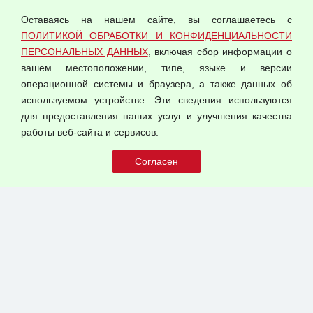
персональных данных
Оставаясь на нашем сайте, вы соглашаетесь с
Согласием на обработку персональных данных
ПОЛИТИКОЙ ОБРАБОТКИ И КОНФИДЕНЦИАЛЬНОСТИ
Оферта оптовой купли-продажи
ПЕРСОНАЛЬНЫХ ДАННЫХ
, включая сбор информации о
Публичная оферта
вашем местоположении, типе, языке и версии
операционной системы и браузера, а также данных об
используемом устройстве. Эти сведения используются
для предоставления наших услуг и улучшения качества
© 2026 ООО "Феникс"
работы веб-сайта и сервисов.
Все права защищены.