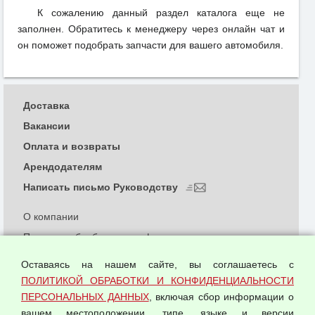
К сожалению данный раздел каталога еще не
заполнен. Обратитесь к менеджеру через онлайн чат и
он поможет подобрать запчасти для вашего автомобиля.
Доставка
Вакансии
Оплата и возвраты
Арендодателям
Написать письмо Руководству
О компании
Политика обработки и конфиденциальности
персональных данных
Оставаясь на нашем сайте, вы соглашаетесь с
Согласием на обработку персональных данных
ПОЛИТИКОЙ ОБРАБОТКИ И КОНФИДЕНЦИАЛЬНОСТИ
Оферта оптовой купли-продажи
ПЕРСОНАЛЬНЫХ ДАННЫХ
, включая сбор информации о
Публичная оферта
вашем местоположении, типе, языке и версии